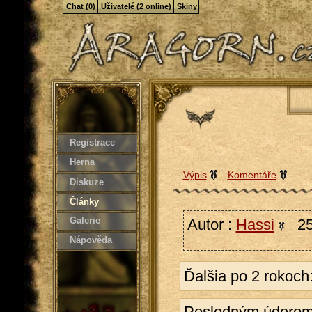
Chat (0)
Uživatelé (2 online)
Skiny
Registrace
Herna
Výpis
Komentáře
Diskuze
Články
Galerie
Autor :
Hassi
25
Nápověda
Ďalšia po 2 rokoch:
Posledným úderom 