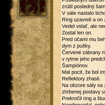
zrútil posledný šam
V sále nastalo ticho
Ring uzavreli a on z
Vedel vstať, ale nec
Zostal len on.
Pred očami mu beha
dym z pušky.
Červené zábrany ri
v rytme jeho predc
Šampiónov.
Mal pocit, že bol in
Reflektory zhasli.
Na obzore sály sa z
zhrbenej postavy u
Prekročil ring a št
Neodpovedal, nebol 