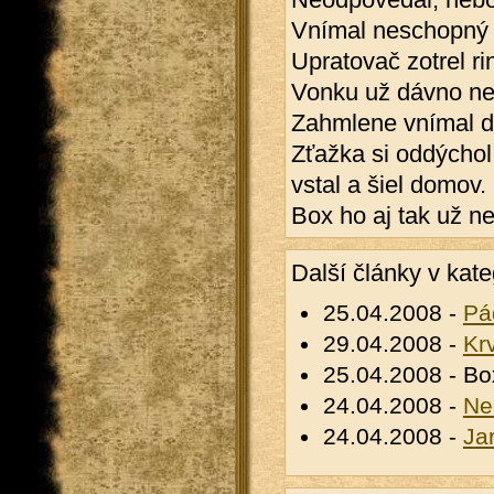
Vnímal neschopný
Upratovač zotrel ri
Vonku už dávno nec
Zahmlene vnímal dv
Zťažka si oddýchol
vstal a šiel domov.
Box ho aj tak už ne
Další články v kate
25.04.2008 -
Pá
29.04.2008 -
Kr
25.04.2008 - Bo
24.04.2008 -
Ne
24.04.2008 -
Ja