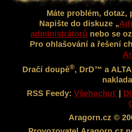
Máte problém, dotaz,
Napište do diskuze „
Adm
administrátorů
nebo se oz
Pro ohlašování a řešení c
Ar
®
Dračí doupě
, DrD™ a ALT
naklada
RSS Feedy:
Všehochuť
|
Di
Aragorn.cz © 20
Provozovatel Aragorn.cz n