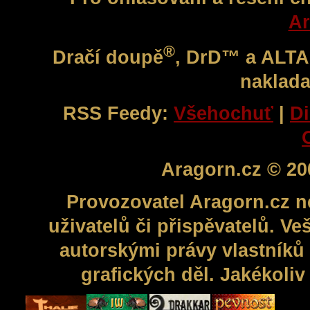
Ar
®
Dračí doupě
, DrD™ a ALT
naklada
RSS Feedy:
Všehochuť
|
Di
Aragorn.cz © 20
Provozovatel Aragorn.cz n
uživatelů či přispěvatelů. V
autorskými právy vlastníků 
grafických děl. Jakékoli