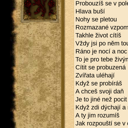
Probouzíš se v po
Hlava buší
Nohy se pletou
Rozmazané vzpomí
Takhle život cítíš
Vždy jsi po něm tou
Ráno je nocí a noc
To je pro tebe živ
Cítit se probuzená
Zvířata uléhají
Když se probíráš
A chceš svoji daň
Je to jiné než pocit
Když zdi dýchají a
A ty jim rozumíš
Jak rozpouští se v