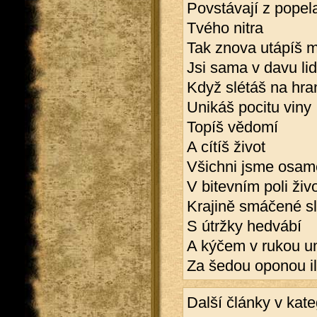
Povstávají z popel
Tvého nitra
Tak znova utápíš 
Jsi sama v davu li
Když slétáš na hran
Unikáš pocitu viny
Topíš vědomí
A cítíš život
Všichni jsme osamě
V bitevním poli živ
Krajině smáčené s
S útržky hedvábí
A kýčem v rukou u
Za šedou oponou i
Další články v kate