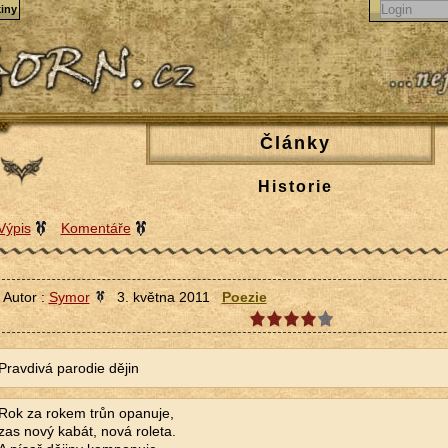
iny
Články
Historie
Výpis
Komentáře
Autor :
Symor
3. května 2011
Poezie
Pravdivá parodie dějin
Rok za rokem trůn opanuje,
zas nový kabát, nová roleta.