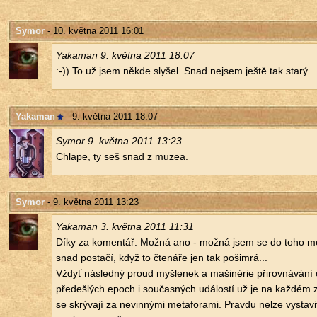
Symor
- 10. května 2011 16:01
Yaka­man 9. květ­na 2011 18:07
:-)) To už jsem někde sly­šel. Snad nejsem ještě tak starý.
Yakaman
- 9. května 2011 18:07
Symor 9. květ­na 2011 13:23
Chla­pe, ty seš snad z muzea.
Symor
- 9. května 2011 13:23
Yaka­man 3. květ­na 2011 11:31
Díky za ko­men­tář. Možná ano - možná jsem se do toho moh
snad po­sta­čí, když to čte­ná­ře jen tak po­šimrá...
Vždyť ná­sled­ný proud myš­le­nek a ma­ši­né­rie při­rov­ná­vá­ní 
pře­de­šlých epoch i sou­čas­ných udá­los­tí už je na kaž­dém 
se skrý­va­jí za ne­vin­ný­mi me­ta­fo­ra­mi. Prav­du nelze vy­sta­