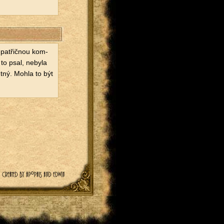
pa­t­řič­nou kom­
 to psal, ne­by­la
hutný. Mohla to být