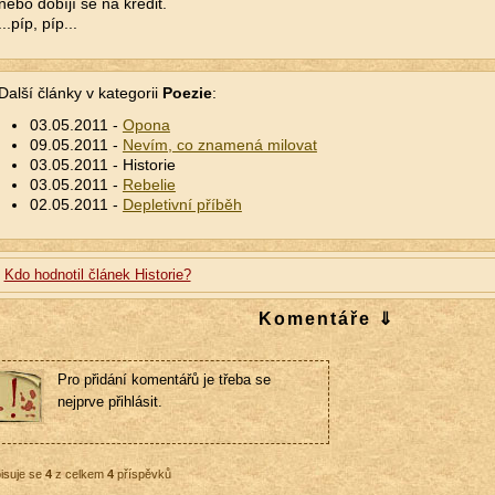
nebo dobíjí se na kredit.
...píp, píp...
Další články v kategorii
Poezie
:
03.05.2011 -
Opona
09.05.2011 -
Nevím, co znamená milovat
03.05.2011 - Historie
03.05.2011 -
Rebelie
02.05.2011 -
Depletivní příběh
Kdo hodnotil článek Historie?
Komentáře ⇓
Pro přidání komentářů je třeba se
nejprve přihlásit.
isuje se
4
z celkem
4
příspěvků