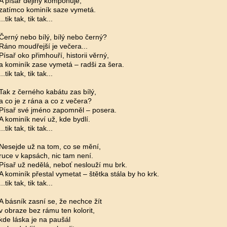
A písař dějiny komponuje,
zatímco kominík saze vymetá.
...tik tak, tik tak...
Černý nebo bílý, bílý nebo černý?
Ráno moudřejší je večera...
Písař oko přimhouří, historii věrný,
a kominík zase vymetá – radši za šera.
...tik tak, tik tak...
Tak z černého kabátu zas bílý,
a co je z rána a co z večera?
Písař své jméno zapomněl – posera.
A kominík neví už, kde bydlí.
...tik tak, tik tak...
Nesejde už na tom, co se mění,
ruce v kapsách, nic tam není.
Písař už nedělá, neboť neslouží mu brk.
A kominík přestal vymetat – štětka stála by ho krk.
...tik tak, tik tak...
A básník zasní se, že nechce žít
v obraze bez rámu ten kolorit,
kde láska je na paušál