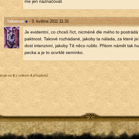
me jen na­zna­čo­vat.
Yakaman
- 3. května 2011 11:31
Je evi­dent­ní, co chceš říct, nicmé­ně dle mého to po­strá­dá 
pakt­nost. Ta­ko­vé roz­há­da­né, ja­ko­by ta ná­la­da, za které jsi
dost in­ten­ziv­ní, ja­ko­by Tě něco ru­ši­lo. Při­tom námět tak 
pecka a je to scvrk­lé se­mín­ko.
isuje se
4
z celkem
4
příspěvků