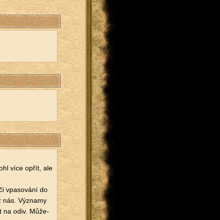
l více opřít, ale
či vpa­so­vá­ní do
z nás. Vý­zna­my
vit na odiv. Mů­že­