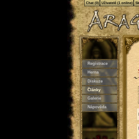
Chat (0)
Uživatelé (1 online)
Sk
Registrace
Herna
Diskuze
Články
Galerie
Nápověda