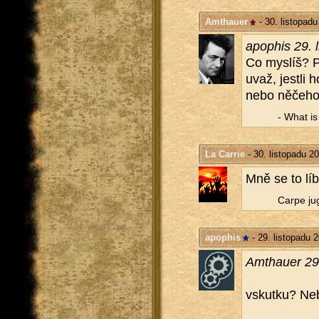
Amthauer
- 30. listopad
apo­phis 29. l
Co mys­líš? P
uvaž, jest­li
nebo ně­če­ho j
- What is a
La Carrie
- 30. listopadu 2
Mně se to líbí
Carpe ju­g
apophis
- 29. listopadu 
Am­thauer 29.
vskut­ku? Ne