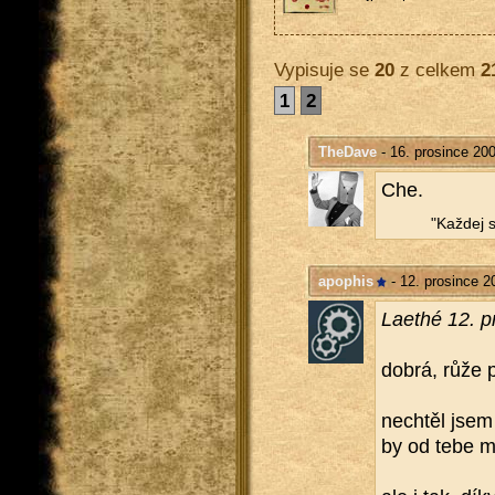
Vypisuje se
20
z celkem
2
1
2
TheDave
- 16. prosince 20
Che.
"Kaž­dej s
apophis
- 12. prosince 2
La­e­thé 12. 
dobrá, růže po
ne­chtěl jsem 
by od tebe mo