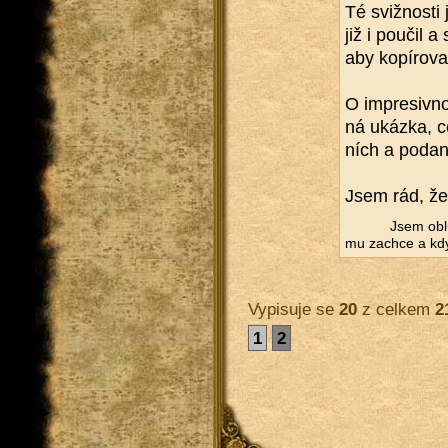
Té sviž­nos­t
již i po­u­čil 
aby ko­pí­ro­va­
O im­pre­siv­n
ná ukáz­ka, co
ních a po­da­né
Jsem rád, že s
Jsem ob­l
mu za­chce a kd
Vypisuje se
20
z celkem
2
1
2