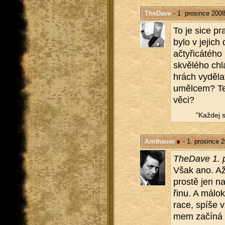
TheDave
- 1. prosince 200
To je sice pr
bylo v je­jich
a­čty­ři­cá­té­h
skvě­lé­ho chl
hrách vy­dě­l
uměl­cem? Ted
věci?
"Kaž­dej s
Amthauer
- 1. prosince 
The­Da­ve 1. 
Však ano. Až 
pros­tě jen na
ři­nu. A má­lo­
ra­ce, spíše v
mem za­čí­ná v