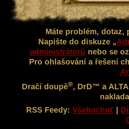
Máte problém, dotaz,
Napište do diskuze „
Adm
administrátorů
nebo se oz
Pro ohlašování a řešení c
Ar
®
Dračí doupě
, DrD™ a ALT
naklada
RSS Feedy:
Všehochuť
|
Di