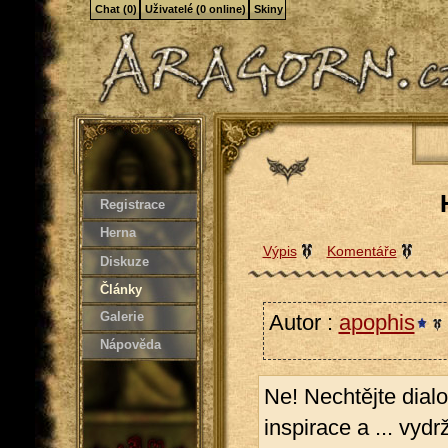
Chat (0)
Uživatelé (0 online)
Skiny
Registrace
Herna
Výpis
Komentáře
Diskuze
Články
Galerie
Autor :
apophis
Nápověda
Ne! Nechtějte dial
inspirace a ... vy