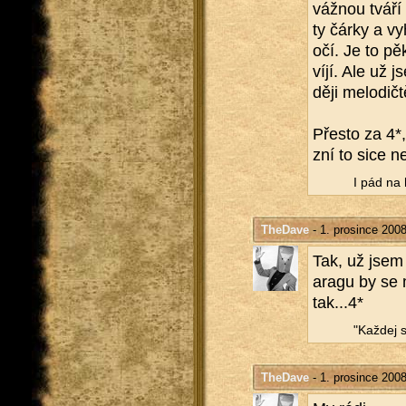
váž­nou tváří 
ty čárky a vy­h
očí. Je to pěk
ví­jí. Ale už
dě­ji me­lo­dič­t
Přes­to za 4*,
zní to sice ne
I pád na 
TheDave
- 1. prosince 200
Tak, už jsem s
aragu by se mě
tak...4*
"Kaž­dej s
TheDave
- 1. prosince 200