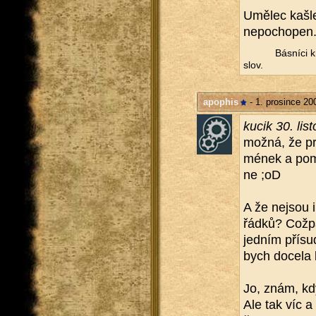
Umě­lec kašle
ne­po­cho­pen
Bás­ní­ci k
slov.
apophis
- 1. prosince 20
kucik 30. lis­
možná, že prá
mé­nek a po­
ne ;oD
A že nejsou in
řádků? Což­pak
jed­ním pří­su
bych do­ce­la b
Jo, znám, kdy
Ale tak víc a 