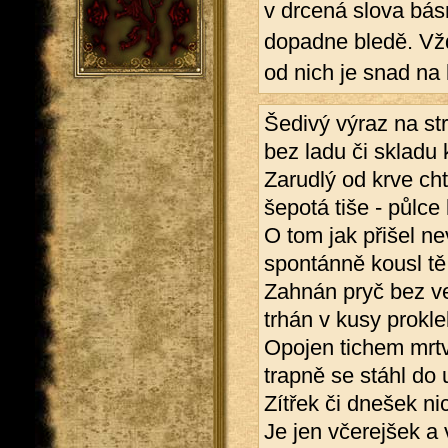
v drcená slova básn
dopadne bledě. Vžd
od nich je snad na 
Šedivý výraz na st
bez ladu či skladu
Zarudlý od krve ch
šepotá tiše - půlce 
O tom jak přišel ne
spontánně kousl tě
Zahnán pryč bez v
trhán v kusy prokle
Opojen tichem mrt
trapně se stáhl do u
Zítřek či dnešek ni
Je jen včerejšek a