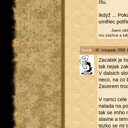
čtu.
Ikdyž ... Poku
umě­lec po­tře­
Jsem ob­l
mu za­chce a kd
kucik
- 30. listopadu 2008 
Za­ca­tek je ho
tak nejak za­k
V dal­sich sl
neco, na co b
Za­ve­rem tro­
V ramci cele 
na­la­da na po
tak se imho 
slav­ne a tem
tezko se mi to