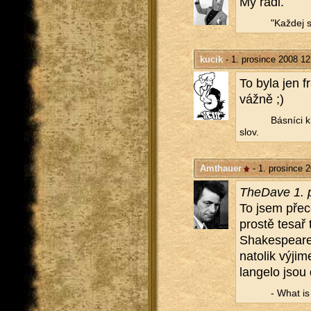
My rádi.
"Kaž­dej s
kucik
- 1. prosince 2008 12
To byla jen fr
vážně ;)
Bás­ní­ci k
slov.
Amthauer
- 1. prosince 
The­Da­ve 1. 
To jsem přece 
pros­tě tesař 
Shake­spea­re
na­to­lik vý­j
lan­ge­lo jsou 
- What is a