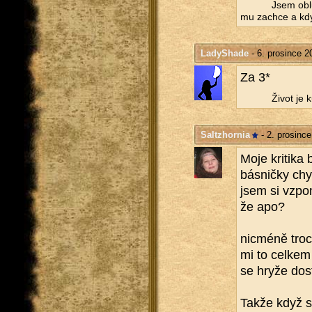
Jsem ob­l
mu za­chce a kd
LadyShade
- 6. prosince 2
Za 3*
Život je 
Saltzhornia
- 2. prosinc
Moje kri­ti­ka
bás­nič­ky chy
jsem si vzpo­m
že apo?
nicmé­ně tro­c
mi to cel­kem 
se hryže dost
Takže když se