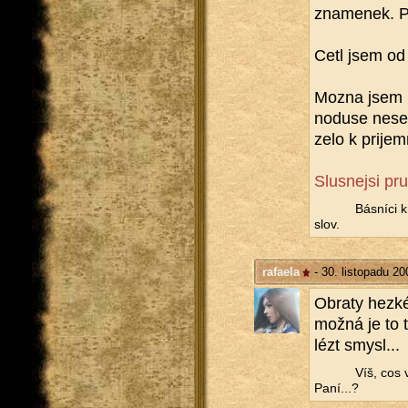
zna­me­nek. P
Cetl jsem od 
Mozna jsem pr
no­duse ne­se
ze­lo k pri­je
Slusnejsi pru
Bás­ní­ci k
slov.
rafaela
- 30. listopadu 20
Ob­ra­ty hezké
možná je to t
lézt smysl...
Víš, cos 
Paní...?