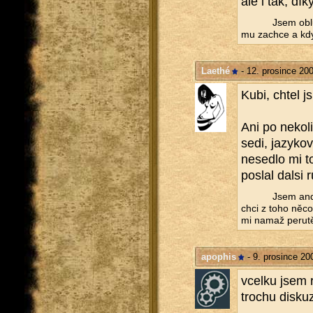
ale i tak, díky
Jsem ob­l
mu za­chce a kd
Laethé
- 12. prosince 20
Kubi, chtel js
Ani po ne­ko­l
sedi, ja­zy­ko­
ne­sed­lo mi 
po­slal dalsi 
Jsem andě
chci z toho něco 
mi namaž pe­ru­t
apophis
- 9. prosince 20
vcel­ku jsem 
tro­chu dis­ku­