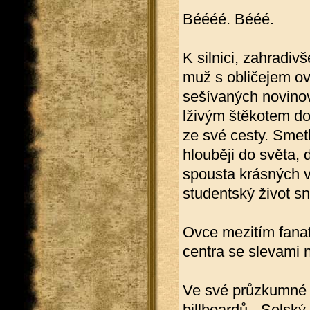
Béééé. Bééé.
K silnici, zahradiv
muž s obličejem ov
sešívaných novinov
lživým štěkotem doh
ze své cesty. Smetl
hlouběji do světa,
spousta krásných v
studentský život sni
Ovce mezitím fana
centra se slevami n
Ve své průzkumné 
billboardů. „Selsk