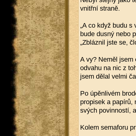
vnitřní straně.
„A co když budu s
bude dusný nebo p
„Zbláznil jste se, č
A vy? Neměl jsem 
odvahu na nic z toh
jsem dělal velmi ča
Po úpěnlivém brodě
propisek a papírů, 
svých povinností, 
Kolem semaforu pro