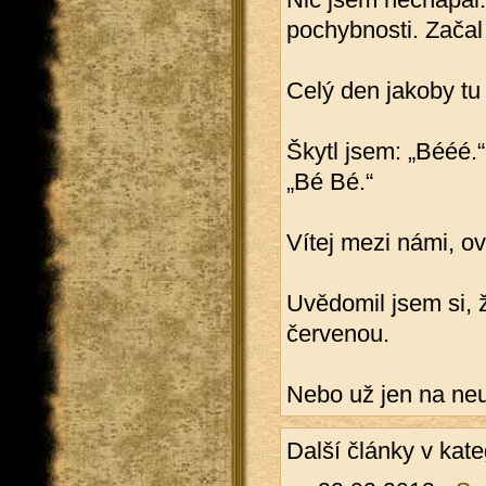
pochybnosti. Začal 
Celý den jakoby tu
Škytl jsem: „Bééé.“
„Bé Bé.“
Vítej mezi námi, o
Uvědomil jsem si, že
červenou.
Nebo už jen na neu
Další články v kate