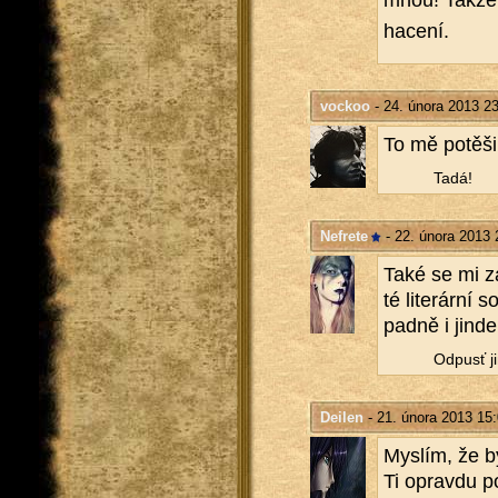
mnou! Takže dě
ha­ce­ní.
vockoo
- 24. února 2013 2
To mě po­tě­ši­
Tadá!
Nefrete
- 22. února 2013 
Také se mi za­
té li­te­rár­ní
pad­ně i jinde 
Od­pusť ji
Deilen
- 21. února 2013 15
Mys­lím, že by
Ti oprav­du po