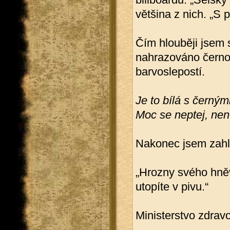
většina z nich. „S p
Čím hlouběji jsem 
nahrazováno černob
barvoslepostí.
Je to bílá s černý
Moc se neptej, není
Nakonec jsem zahl
„Hrozny svého hně
utopíte v pivu.“
Ministerstvo zdravo