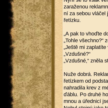
zaraženou reklamní
ní za sebou vláčel
řetízku.
„A pak to vhoďte d
„Tohle všechno?“ z
„Ještě mi zaplatíte
„Vzdušné?“
„Vzdušné,“ zněla st
Nuže dobrá. Reklam
řetízkem od podsta
nahradila krev z m
ďáblu. Po druhé ho
mnou a úřednicí js
Nebyl stejný jako 