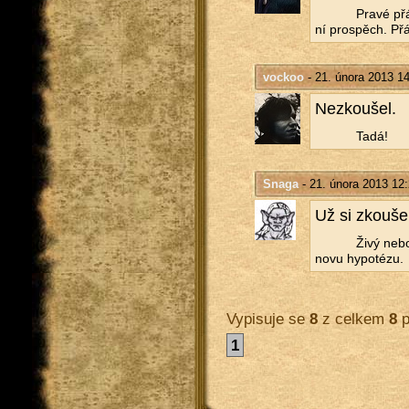
Pravé přá­
ní pro­spěch. Přá­
vockoo
- 21. února 2013 1
Ne­zkou­šel.
Tadá!
Snaga
- 21. února 2013 12
Už si zkou­šel 
Živý nebo 
no­vu hy­po­té­zu.
Vypisuje se
8
z celkem
8
p
1