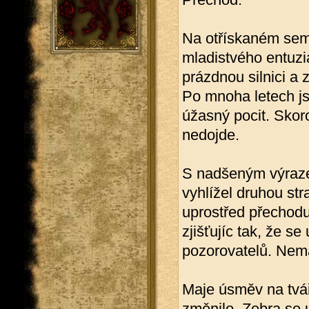
Na otřískaném sema
mladistvého entuzi
prázdnou silnici a
Po mnoha letech js
úžasný pocit. Skoro
nedojde.
S nadšeným výrazem
vyhlížel druhou st
uprostřed přechodu
zjišťujíc tak, že s
pozorovatelů. Nema
Maje úsměv na tvář
změnilo. Zebra se u