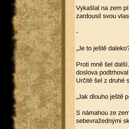
Vykašlal na zem pí
zardousil svou vla
-
„Je to ještě daleko
Proti mně šel další
doslova podtrhoval
Určitě šel z druhé s
„Jak dlouho ještě p
S námahou ze země 
sebevražednými skl