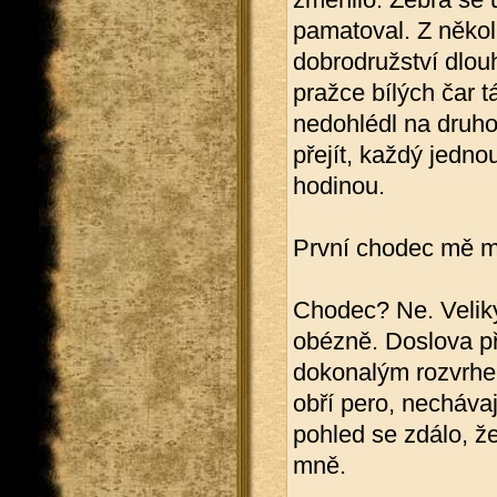
pamatoval. Z někol
dobrodružství dlou
pražce bílých čar t
nedohlédl na druho
přejít, každý jedn
hodinou.
První chodec mě mi
Chodec? Ne. Veliký
obézně. Doslova př
dokonalým rozvrhem
obří pero, necháva
pohled se zdálo, ž
mně.