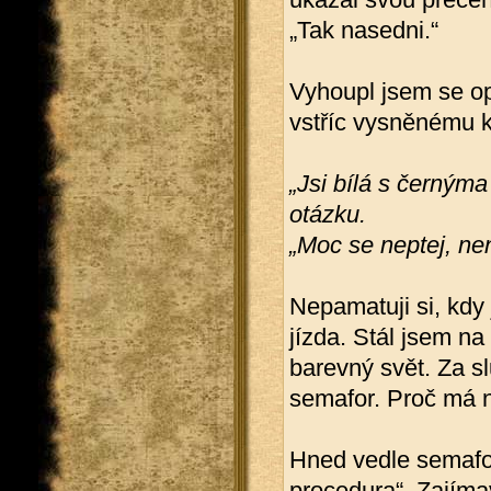
„Tak nasedni.“
Vyhoupl jsem se op
vstříc vysněnému k
„Jsi bílá s černým
otázku.
„Moc se neptej, nen
Nepamatuji si, kdy
jízda. Stál jsem na
barevný svět. Za s
semafor. Proč má 
Hned vedle semafo
procedura“. Zajíma