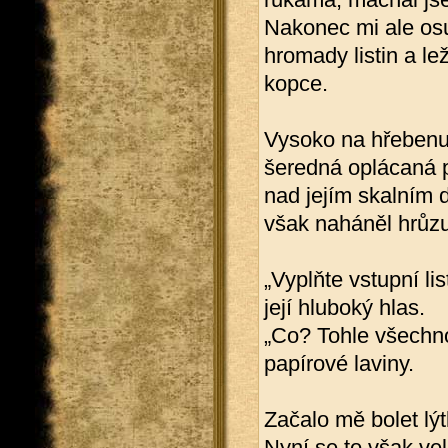
Nakonec mi ale osu
hromady listin a le
kopce.
Vysoko na hřebenu 
šeredná oplácaná p
nad jejím skalním d
však naháněl hrůzu
„Vyplňte vstupní li
její hluboký hlas.
„Co? Tohle všechno
papírové laviny.
Začalo mě bolet lýt
Nyní se to však vel