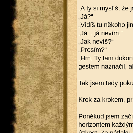
„A ty si myslíš, že j
„Já?“
„Vidíš tu někoho ji
„Já... já nevím.“
„Jak nevíš?“
„Prosím?“
„Hm. Ty tam dokona
gestem naznačil, a
Tak jsem tedy pokr
Krok za krokem, pru
Poněkud jsem začín
horizontem každým
úzkost. Za nátlaku