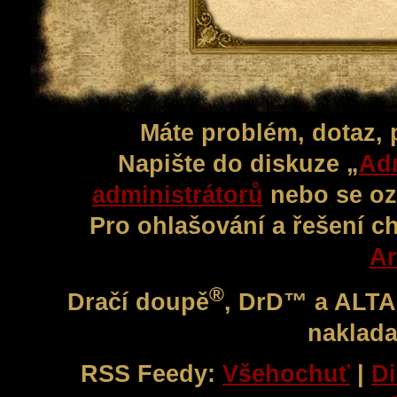
Máte problém, dotaz,
Napište do diskuze „
Adm
administrátorů
nebo se oz
Pro ohlašování a řešení c
Ar
®
Dračí doupě
, DrD™ a ALT
naklada
RSS Feedy:
Všehochuť
|
Di