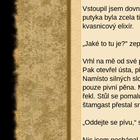
Vstoupil jsem dovni
putyka byla zcela 
kvasnicový elixír.
„Jaké to tu je?" ze
Vrhl na mě od své 
Pak otevřel ústa, p
Namísto silných sl
pouze pivní pěna. M
řekl. Stůl se pomal
štamgast přestal sn
„Oddejte se pívu,“ 
Nic jsem nechápal.