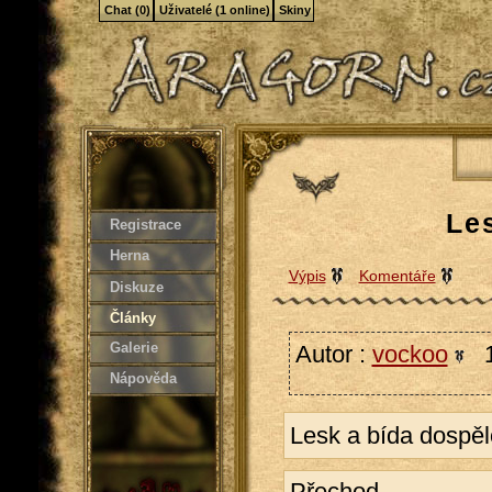
Chat (0)
Uživatelé (1 online)
Skiny
Le
Registrace
Herna
Výpis
Komentáře
Diskuze
Články
Galerie
Autor :
vockoo
1
Nápověda
Lesk a bída dospěl
Přechod.