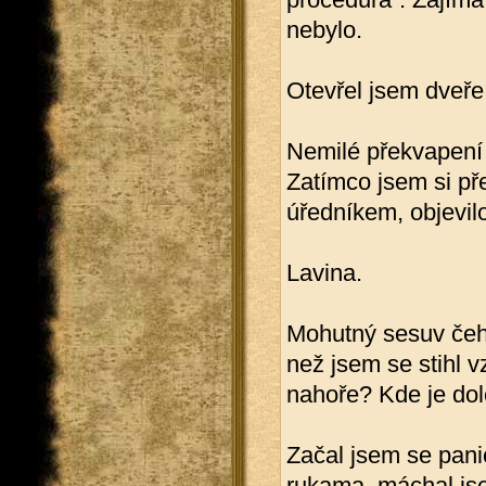
nebylo.
Otevřel jsem dveře
Nemilé překvapení
Zatímco jsem si př
úředníkem, objevil
Lavina.
Mohutný sesuv čeho
než jsem se stihl 
nahoře? Kde je do
Začal jsem se pani
rukama, máchal js