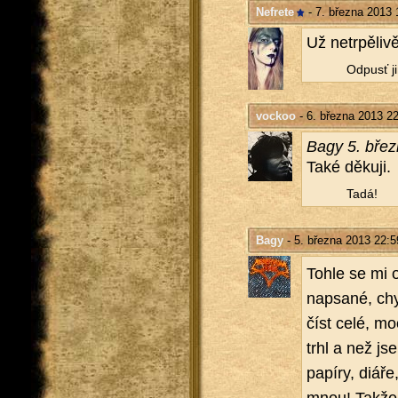
Nefrete
- 7. března 2013 
Už ne­tr­pě­li­v
Od­pusť ji
vockoo
- 6. března 2013 2
Bagy 5. břez
Také dě­ku­ji.
Tadá!
Bagy
- 5. března 2013 22:5
Tohle se mi op
na­psa­né, chy
číst celé, mo
tr­hl a než j
pa­pí­ry, diáře