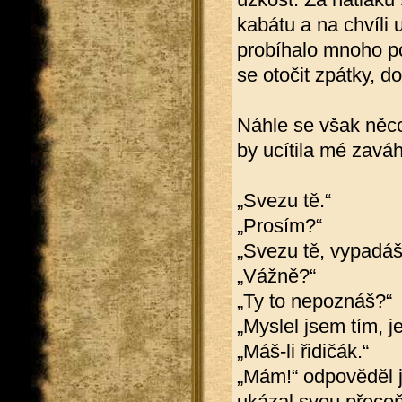
kabátu a na chvíli 
probíhalo mnoho p
se otočit zpátky, d
Náhle se však něco
by ucítila mé zaváh
„Svezu tě.“
„Prosím?“
„Svezu tě, vypadáš
„Vážně?“
„Ty to nepoznáš?“
„Myslel jsem tím, j
„Máš-li řidičák.“
„Mám!“ odpověděl j
ukázal svou přeceň