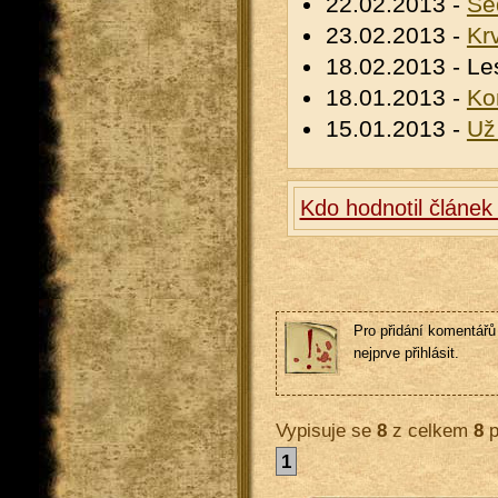
22.02.2013 -
Se
23.02.2013 -
Kr
18.02.2013 - Le
18.01.2013 -
Ko
15.01.2013 -
Už
Kdo hodnotil článek
Pro přidání komentářů 
nejprve přihlásit.
Vypisuje se
8
z celkem
8
p
1