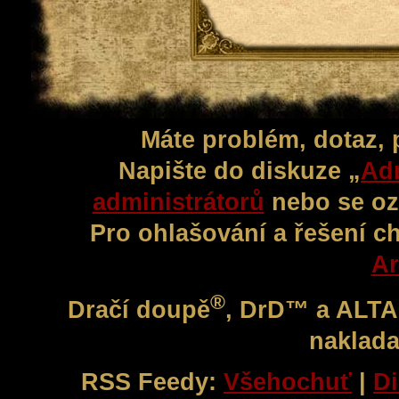
Máte problém, dotaz,
Napište do diskuze „
Adm
administrátorů
nebo se oz
Pro ohlašování a řešení c
Ar
®
Dračí doupě
, DrD™ a ALT
naklada
RSS Feedy:
Všehochuť
|
Di