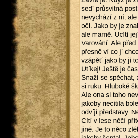
sedí průsvitná post
nevychází z ní, ale 
očí. Jako by je zn
ale marně. Ucítí jej
Varování. Ale před
přesně ví co jí chce
vzápětí jako by jí 
Utíkej! Ještě je ča
Snaží se spěchat,
si ruku. Hluboké š
Ale ona si toho ne
jakoby necítila bole
odvíjí představy. N
Cítí v lese něčí př
jiné. Je to něco z
jakoby šeptal. Jeho 