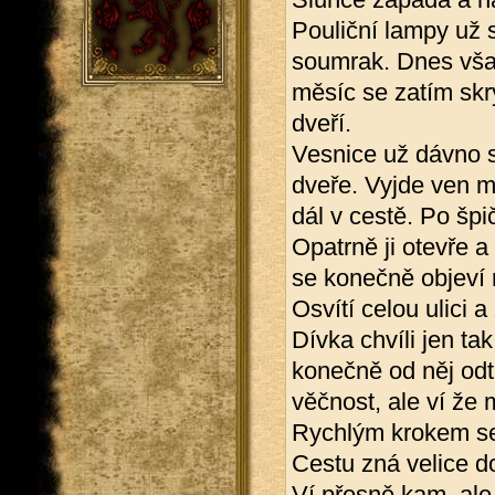
Pouliční lampy už s
soumrak. Dnes vša
měsíc se zatím skr
dveří.
Vesnice už dávno s
dveře. Vyjde ven m
dál v cestě. Po špi
Opatrně ji otevře a
se konečně objeví 
Osvítí celou ulici
Dívka chvíli jen ta
konečně od něj odtr
věčnost, ale ví že 
Rychlým krokem se
Cestu zná velice do
Ví přesně kam, ale 