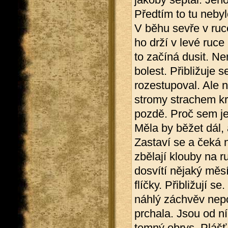
Předtím to tu nebyl
V běhu sevře v ruc
ho drží v levé ruce 
to začíná dusit. Ne
bolest. Přibližuje s
rozestupoval. Ale n
stromy strachem krč
pozdě. Proč sem je
Měla by běžet dál, 
Zastaví se a čeká n
zbělají klouby na r
dosvítí nějaký měs
flíčky. Přibližují s
náhlý záchvěv nepo
prchala. Jsou od ní
temný obrys. Plášť 