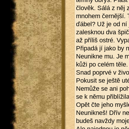
člověk. Sálá z něj 
mnohem černější. T
ďábel? Už je od ní
zalesknou dva špič
až příliš ostré. Vyp
Připadá jí jako by 
Neunikne mu. Je mu
kůži po celém těle.
Snad poprvé v život
Pokusit se ještě ut
Nemůže se ani pohn
se k němu přiblížil
Opět čte jeho myšl
Neunikneš! Dřív ne
budeš navždy moje
Ale najednou je něc