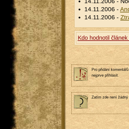
14.11.2006 - No
14.11.2006 -
An
14.11.2006 -
Ztr
Kdo hodnotil článe
Pro přidání komentářů 
nejprve přihlásit.
Zatím zde není žádný