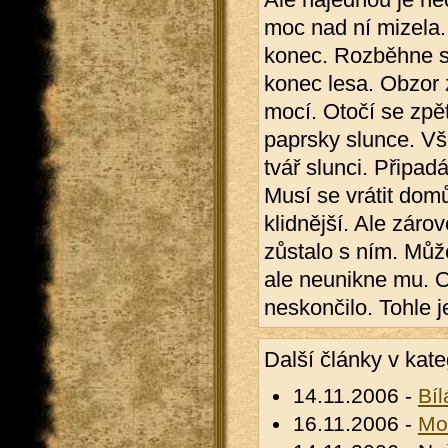
moc nad ní mizela. 
konec. Rozběhne se
konec lesa. Obzor z
mocí. Otočí se zpět
paprsky slunce. Vš
tvář slunci. Připadá
Musí se vrátit domů
klidnější. Ale záro
zůstalo s ním. Můž
ale neunikne mu. O
neskončilo. Tohle j
Další články v kate
14.11.2006 -
Bíl
16.11.2006 -
Mo