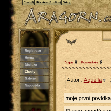
Chat (0)
Uživatelé (0 online)
Skiny
Registrace
Herna
Výpis
Komentáře
Diskuze
Články
Galerie
Autor :
Aquella
1
Nápověda
moje první povídka
Slunce zapadá a na