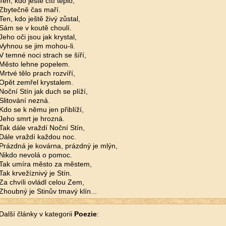
Ten, kdo ještě cítí teplo,
Zbytečně čas maří.
Ten, kdo ještě živý zůstal,
Sám se v koutě choulí.
Jeho oči jsou jak krystal,
Vyhnou se jim mohou-li.
V temné noci strach se šíří,
Město lehne popelem.
Mrtvé tělo prach rozvíří,
Opět zemřel krystalem.
Noční Stín jak duch se plíží,
Slitování nezná.
Kdo se k němu jen přiblíží,
Jeho smrt je hrozná.
Tak dále vraždí Noční Stín,
Dále vraždí každou noc.
Prázdná je kovárna, prázdný je mlýn,
Nikdo nevolá o pomoc.
Tak umíra město za městem,
Tak krvežíznivý je Stín.
Za chvíli ovládl celou Zem,
Zhoubný je Stinův tmavý klín...
Další články v kategorii
Poezie
: