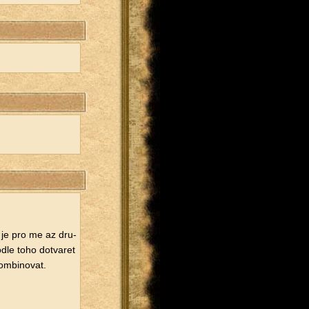
 je pro me az dru­
dle toho do­tva­ret
­bi­no­vat.