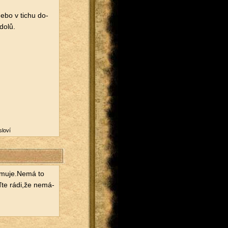
 nebo v tichu do­
 dolů.
slo­ví
ý­mu­je.Nemá to
uďte rádi,že ne­má­