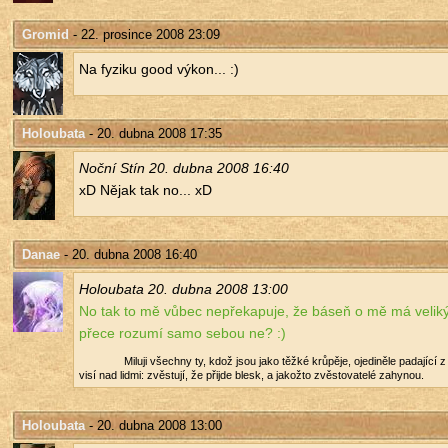
Gromid
- 22. prosince 2008 23:09
Na fy­zi­ku good výkon... :)
Holoubata
- 20. dubna 2008 17:35
Noční Stín 20. dubna 2008 16:40
xD Nějak tak no... xD
Danae
- 20. dubna 2008 16:40
Ho­lou­ba­ta 20. dubna 2008 13:00
No tak to mě vůbec ne­pře­ka­pu­je, že báseň o mě má ve­li­k
přece ro­zu­mí samo sebou ne? :)
Mi­lu­ji všech­ny ty, kdož jsou jako těžké krů­pě­je, oje­di­ně­le pa­da­jí­cí
visí nad lidmi: zvěs­tu­jí, že při­jde blesk, a ja­kož­to zvěs­to­va­te­lé za­hy­nou.
Holoubata
- 20. dubna 2008 13:00