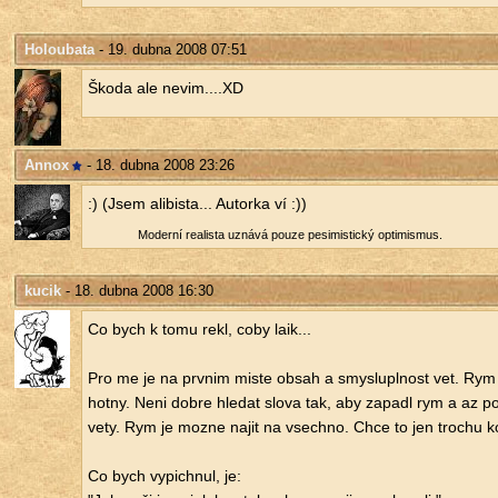
Holoubata
- 19. dubna 2008 07:51
Škoda ale nevim....​XD
Annox
- 18. dubna 2008 23:26
:) (Jsem ali­bis­ta... Au­tor­ka ví :))
Mo­der­ní re­a­lis­ta uzná­vá pouze pe­si­mis­tic­ký op­ti­mis­mus.
kucik
- 18. dubna 2008 16:30
Co bych k tomu rekl, coby laik...
Pro me je na prv­nim miste obsah a smys­lu­pl­nost vet. Rym
hot­ny. Neni dobre hle­dat slova tak, aby za­pa­dl rym a az po
vety. Rym je mozne najit na vsech­no. Chce to jen tro­chu kom
Co bych vy­pich­nul, je: