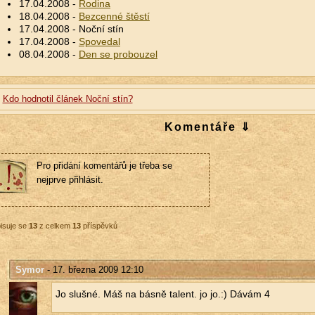
17.04.2008 -
Rodina
18.04.2008 -
Bezcenné štěstí
17.04.2008 - Noční stín
17.04.2008 -
Spovedal
08.04.2008 -
Den se probouzel
Kdo hodnotil článek Noční stín?
Komentáře ⇓
Pro přidání komentářů je třeba se
nejprve přihlásit.
isuje se
13
z celkem
13
příspěvků
Symor
- 17. března 2009 12:10
Jo sluš­né. Máš na básně ta­lent. jo jo.:) Dávám 4