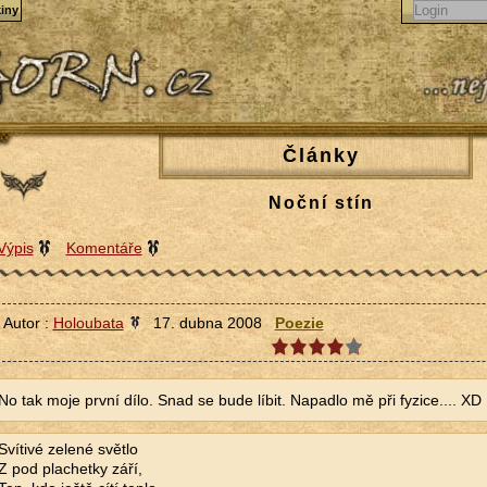
iny
Články
Noční stín
Výpis
Komentáře
Autor :
Holoubata
17. dubna 2008
Poezie
No tak moje první dílo. Snad se bude líbit. Napadlo mě při fyzice.... XD
Svítivé zelené světlo
Z pod plachetky září,