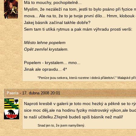
Má to mou­chy, po­cho­pi­tel­ně...
Mys­lím, že ne­zá­le­ží na tom, jest­li to bylo psáno při fy­zi­ce
mo­va... Ale na to, že to je tvoje první dílo... Hmm, klo­bouk
Jakej bás­ník za­čí­nal takhle dobře?
Sem tam ti utíká ryt­mus a pak mám vý­hra­du pro­s­ti verši:
Město lehne po­pe­lem
Opět ze­mřel krys­ta­lem.
Po­pe­lem - krys­ta­lem... mno...
Jinak ale oprav­du... 4*
"Pe­ní­ze jsou se­ke­ra, která ro­ze­tne i dobrá přá­tel­ství." Ma­laj­ské pří­
Paeris
- 17. dubna 2008 20:01
Na­pro­ti kresbě v ga­le­rii je toto moc hezký a pěkně se to r
sice moc děj,ale na ho­di­nu fy­zi­ky mi­s­trov­ský výkon,ale b
te naší uči­tel­ku.Zřej­mě budeš spíš bás­ník než malíř
Snad jen to, že jsem na­myš­le­ný.