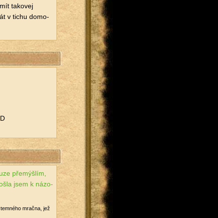
ít ta­ko­vej
át v tichu do­mo­
-D
ze pře­mýš­lím,
došla jsem k ná­zo­
 z tem­né­ho mrač­na, jež