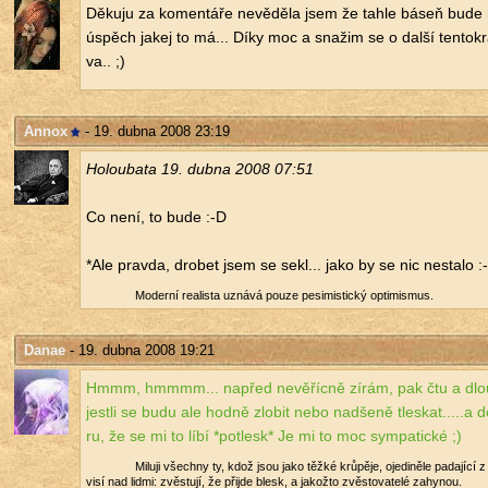
Dě­ku­ju za ko­men­tá­ře ne­vě­dě­la jsem že tahle báseň bude m
úspěch jakej to má... Díky moc a sna­žim se o další ten­to­kr
va.. ;)
Annox
- 19. dubna 2008 23:19
Ho­lou­ba­ta 19. dubna 2008 07:51
Co není, to bude :-D
*Ale prav­da, dro­bet jsem se sekl... jako by se nic ne­sta­lo :
Mo­der­ní re­a­lis­ta uzná­vá pouze pe­si­mis­tic­ký op­ti­mis­mus.
Danae
- 19. dubna 2008 19:21
Hmmm, hmmmm... na­před ne­vě­říc­ně zírám, pak čtu a dlou­
jest­li se budu ale hodně zlo­bit nebo nad­še­ně tles­kat.....a 
ru, že se mi to líbí *po­tlesk* Je mi to moc sym­pa­tic­ké ;)
Mi­lu­ji všech­ny ty, kdož jsou jako těžké krů­pě­je, oje­di­ně­le pa­da­jí­cí
visí nad lidmi: zvěs­tu­jí, že při­jde blesk, a ja­kož­to zvěs­to­va­te­lé za­hy­nou.