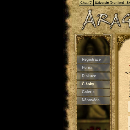
Chat (0)
Uživatelé (0 online)
Sk
Registrace
Herna
Diskuze
Články
Galerie
Nápověda