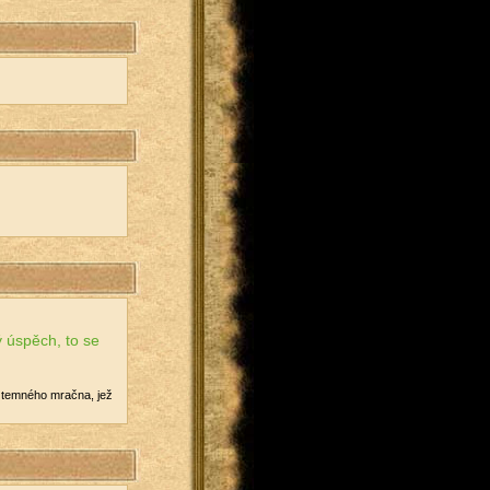
ý úspěch, to se
 z tem­né­ho mrač­na, jež