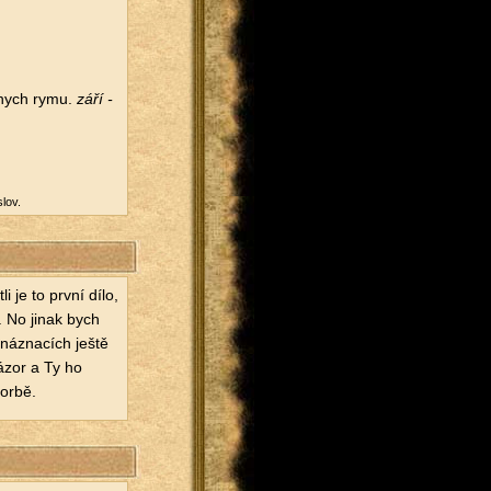
s­nych rymu.
září -
slov.
i je to první dílo,
t. No jinak bych
v názna­cích ještě
názor a Ty ho
or­bě.