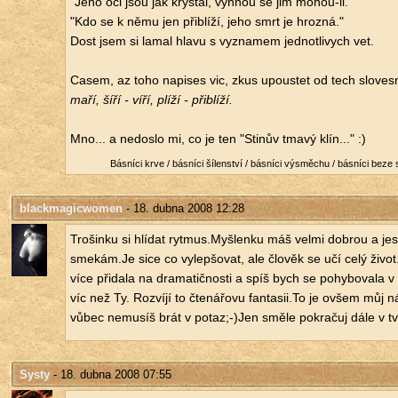
"Jeho oči jsou jak krys­tal, vy­hnou se jim mo­hou-li."
"Kdo se k němu jen při­blí­ží, jeho smrt je hroz­ná."
Dost jsem si lamal hlavu s vy­zna­mem jed­not­li­vy­ch vet.
Casem, az toho na­pi­ses vic, zkus upous­tet od tech slo­ve
maří, šíří - víří, plíží - při­blí­ží.
Mno... a ne­dos­lo mi, co je ten "Sti­nův tmavý klín..." :)
Bás­ní­ci krve / bás­ní­ci ší­len­ství / bás­ní­ci vý­smě­chu / bás­ní­ci beze 
blackmagicwomen
- 18. dubna 2008 12:28
Tro­šin­ku si hlí­dat rytmus.​Myšlen­ku máš velmi dobrou a jest­l
sme­kám.Je sice co vy­lep­šo­vat, ale člo­věk se učí celý živo
více při­da­la na dra­ma­tič­nos­ti a spíš bych se po­hy­bo­va­la 
víc než Ty. Roz­ví­jí to čte­ná­řo­vu fantasii.​To je ovšem můj 
vůbec ne­mu­síš brát v potaz;-)Jen směle po­kra­čuj dále v tv
Systy
- 18. dubna 2008 07:55