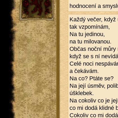
hodnocení a smyslup
Každý večer, když
tak vzpomínám,
Na tu jedinou,
na tu milovanou.
Občas noční můry
když se s ní nevíd
Celé noci nespáv
a čekávám.
Na co? Ptáte se?
Na její úsměv, polib
úšklebek.
Na cokoliv co je její
co mi dodá klidné 
Cokoliv co mi dodá 