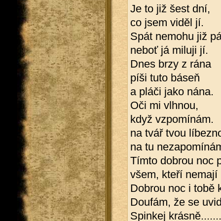
Je to již šest dní,
co jsem viděl jí.
Spát nemohu již pá
neboť já miluji jí.
Dnes brzy z rána
píši tuto báseň
a pláči jako nána.
Oči mi vlhnou,
když vzpomínám.
na tvář tvou líbezn
na tu nezapomíná
Tímto dobrou noc p
všem, kteří nemají 
Dobrou noc i tobě 
Doufám, že se uvid
Spinkej krásně......