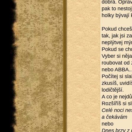
dobrá. Opra­v
pak to ne­sto­
holky bý­va­jí 
Pokud chceš d
tak, jak jsi z
ne­plýtvej m
Pokud se chce
Vyber si ně­ja
rou­bo­vat od
nebo ABBA... 
Po­čí­tej si sl
zku­síš, uvi­dí
lo­dič­těj­ší.
A co je nej­dů­l
Roz­ší­říš si 
Celé noci ne
a če­ká­vám
nebo
Dnes brzy z 