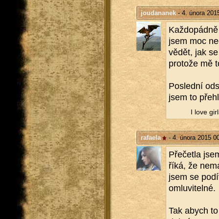
joudananek
- 4. února 201
Kaž­do­pád­ně d
jsem moc ne­č
vědět, jak se 
pro­to­že mě t
Po­sled­ní od­
jsem to pře­hl
I love gi
rafaela
- 4. února 2015 0
Pře­čet­la jse
říká, že nemá
jsem se po­dí­v
omlu­vi­tel­né.
Tak abych to n