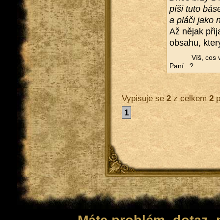
píši tuto bás
a pláči jako 
Až nějak při­j
ob­sa­hu, kter
Víš, cos 
Paní...?
Vypisuje se
2
z celkem
2
p
1