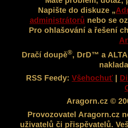
Máte problém, dotaz,
Napište do diskuze „
Adm
administrátorů
nebo se oz
Pro ohlašování a řešení c
Ar
®
Dračí doupě
, DrD™ a ALT
naklada
RSS Feedy:
Všehochuť
|
Di
Aragorn.cz © 20
Provozovatel Aragorn.cz n
uživatelů či přispěvatelů. V