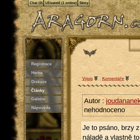
Chat (0)
Uživatelé (1 online)
Skiny
Registrace
Herna
Výpis
Komentáře
Diskuze
Články
Galerie
Autor :
joudanane
Nápověda
nehodnoceno
Je to psáno, brzy 
náladě a vlastně to