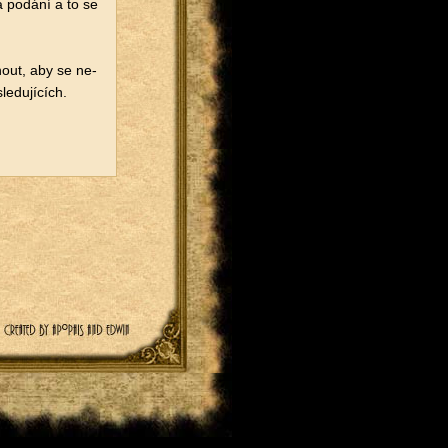
á po­dá­ní a to se
knout, aby se ne­
le­du­jí­cích.