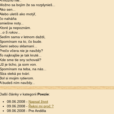
A možno nie..
Možno sa bojím že sa rozplynieš...
Ako sen...
Alebo uletíš ako motýľ,
čo naháňa
smiešne noty...
Ktoré ja nepoznám.
...o 5 rokov...
Sedím sama v letnom daždi,
Spomínam na to, čo bude.
Sami sebou sklamaní...
Prečo včera nie je navždy?
To najkrajšie je tak kruté...
Kde sme tie sny schovali?
Už je ticho, ja som von.
Spomínam na teba, na nás...
Slza steká po tvári.
Bol si mojim rytierom.
A budeš ním navždy...
Další články v kategorii
Poezie
:
08.06.2008 -
Napsal život
09.06.2008 -
Řekni mi proč ?
08.06.2008 - Pre Anděla