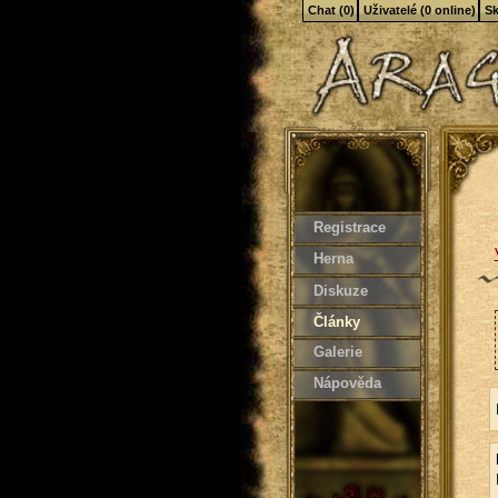
Chat (0)
Uživatelé (0 online)
Sk
Registrace
Herna
Diskuze
Články
Galerie
Nápověda