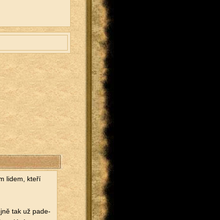
m lidem, kteří
ej­ně tak už pa­de­