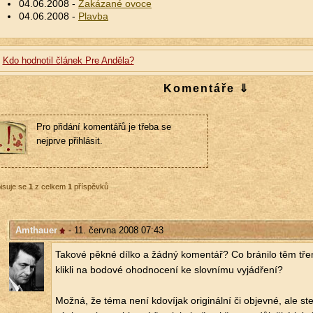
04.06.2008 -
Zakázané ovoce
04.06.2008 -
Plavba
Kdo hodnotil článek Pre Anděla?
Komentáře ⇓
Pro přidání komentářů je třeba se
nejprve přihlásit.
isuje se
1
z celkem
1
příspěvků
Amthauer
- 11. června 2008 07:43
Ta­ko­vé pěkné dílko a žádný ko­men­tář? Co brá­ni­lo těm tře
klik­li na bo­do­vé ohod­no­ce­ní ke slov­ní­mu vy­já­d­ře­ní?
Možná, že téma není kdo­ví­jak ori­gi­nál­ní či ob­jev­né, ale st