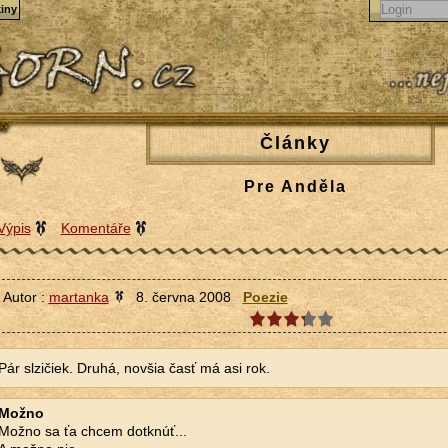
iny
Články
Pre Anděla
Výpis
Komentáře
Autor :
martanka
8. června 2008
Poezie
Pár slzičiek. Druhá, novšia časť má asi rok.
Možno
Možno sa ťa chcem dotknúť...