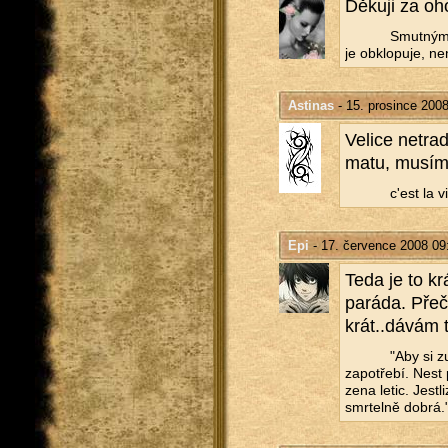
Dě­ku­ji za oh
Smut­ným 
je ob­klo­pu­je, ne
Astinas
- 15. prosince 2008
Ve­li­ce ne­tra­
ma­tu, musím ř
c'est la vi
Epi
- 17. července 2008 09
Teda je to kr
pa­rá­da. Pře­
krát..dávám t
"Aby si zu­
za­po­tře­bí. Nest
ze­na letic. Jest­
smr­tel­ně dobrá.