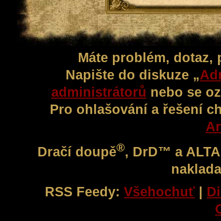
Máte problém, dotaz,
Napište do diskuze „
Adm
administrátorů
nebo se oz
Pro ohlašování a řešení c
Ar
®
Dračí doupě
, DrD™ a ALT
naklada
RSS Feedy:
Všehochuť
|
Di