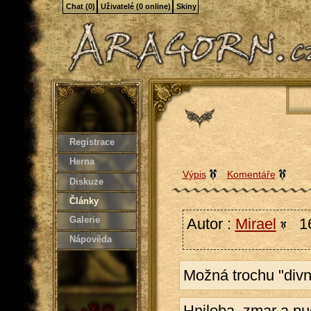
Chat (0)
Uživatelé (0 online)
Skiny
Registrace
Herna
Výpis
Komentáře
Diskuze
Články
Galerie
Autor :
Mirael
16
Nápověda
Možná trochu "divn
Hniloba, zmar a pu