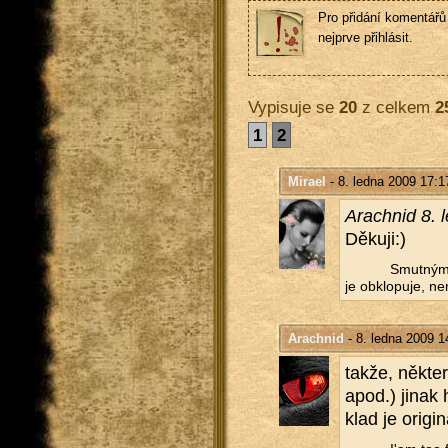
Pro přidání komentářů 
nejprve přihlásit.
Vypisuje se
20
z celkem
2
1
2
Mirael
- 8. ledna 2009 17:1
Arach­nid 8.
Dě­ku­ji:)
Smut­ným 
je ob­klo­pu­je, ne
Arachnid
- 8. ledna 2009 1
takže, ně­kte
apod.) jinak 
klad je ori­gi­na­