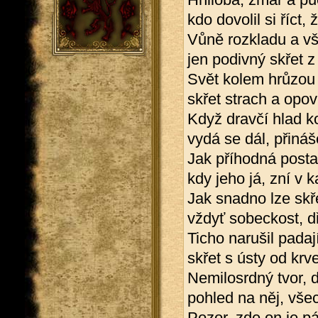
kdo dovolil si říct, 
Vůně rozkladu a vš
jen podivný skřet 
Svět kolem hrůzou 
skřet strach a opo
Když dravčí hlad k
vydá se dál, přináš
Jak příhodná posta
kdy jeho já, zní v 
Jak snadno lze skře
vždyť sobeckost, d
Ticho narušil padajíc
skřet s ústy od krv
Nemilosrdný tvor, d
pohled na něj, všec
Pozor, zde on je p