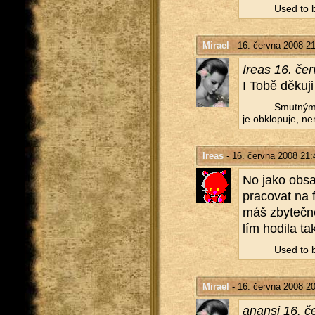
Used to b
Mirael
- 16. června 2008 2
Ireas 16. če
I Tobě dě­ku­ji
Smut­ným 
je ob­klo­pu­je, ne
Ireas
- 16. června 2008 21:
No jako ob­sa
pra­co­vat na
máš zby­teč­n
lím ho­di­la ta
Used to b
Mirael
- 16. června 2008 2
anan­si 16. č