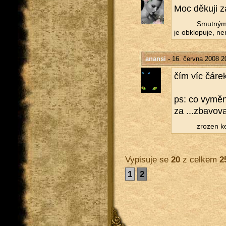
Moc dě­ku­ji z
Smut­ným 
je ob­klo­pu­je, ne
anansi
- 16. června 2008 2
čím víc čárek,
ps: co vy­mě­ni
za ...​zbavoval
zro­zen k
Vypisuje se
20
z celkem
2
1
2