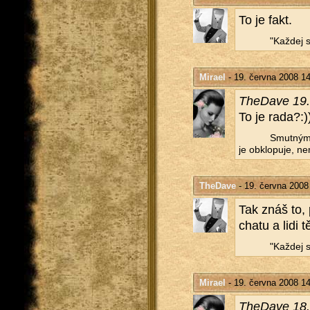
To je fakt.
"Kaž­dej s
Mirael
- 19. června 2008 1
The­Da­ve 19
To je rada?:)
Smut­ným 
je ob­klo­pu­je, ne
TheDave
- 19. června 2008
Tak znáš to, p
chatu a lidi t
"Kaž­dej s
Mirael
- 19. června 2008 1
The­Da­ve 18