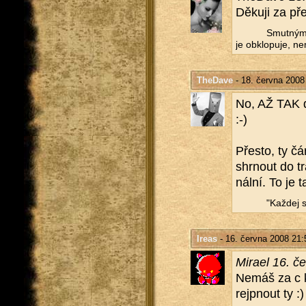
Dě­ku­ji za pře
Smut­ným 
je ob­klo­pu­je, ne
TheDave
- 18. června 2008
No, AŽ TAK de
:-)
Přes­to, ty čá
shr­nout do tr
nál­ní. To je 
"Kaž­dej s
Ireas
- 16. června 2008 21:
Mi­ra­el 16. 
Nemáš za c ko
rejp­nout ty :)