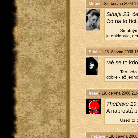
Mirael
- 23. června 2008 1
Si­há­ja 23. 
Co na to říct..
Smut­ným 
je ob­klo­pu­je, ne
Sihája
- 23. června 2008 1
Mě se to kdov
Ten, kdo 
dobře - až jed­n
Ireas
- 19. června 2008 21:
The­Da­ve 19
A na­pros­tá 
Used to b
TheDave
- 19. června 2008