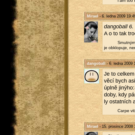
I'am too 
Mirael
- 6. ledna 2009 19:4
dan­go­ball 6
A o to tak tro
Smut­ným 
je ob­klo­pu­je, ne
dangoball
- 6. ledna 2009 
Je to cel­kem
věcí bych asi
úplně ji­ný­ho:
doby, kdy pár 
ly ostat­ních 
Carpe vit
Mirael
- 15. prosince 2008 