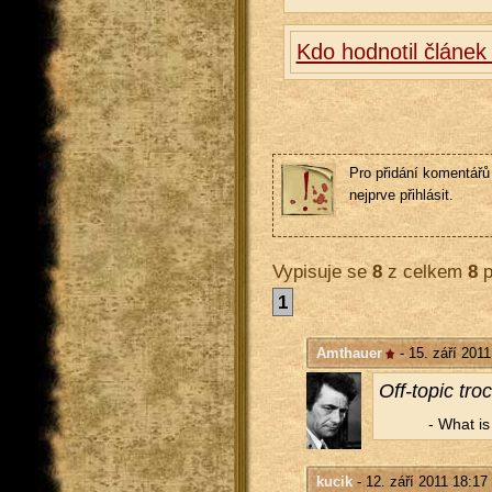
Kdo hodnotil článek
Pro přidání komentářů 
nejprve přihlásit.
Vypisuje se
8
z celkem
8
p
1
Amthauer
- 15. září 2011
Off-to­pic tro
- What is a
kucik
- 12. září 2011 18:17