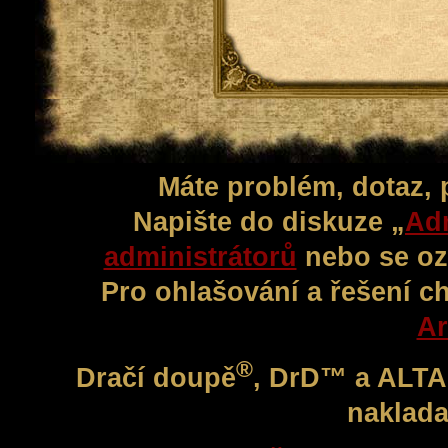
Máte problém, dotaz,
Napište do diskuze „
Adm
administrátorů
nebo se oz
Pro ohlašování a řešení c
Ar
®
Dračí doupě
, DrD™ a ALT
naklada