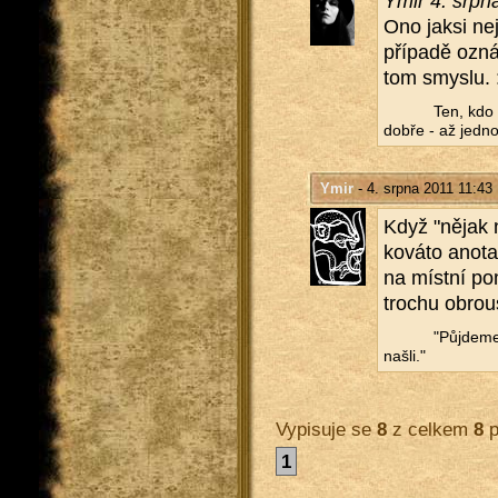
Ymir 4. srpn
Ono jaksi nejd
pří­pa­dě ozn
tom smys­lu. :)
Ten, kdo 
dobře - až jed­n
Ymir
- 4. srpna 2011 11:43
Když "nějak n
ko­vá­to ano­t
na míst­ní po
tro­chu obrou
‎"Pů­jde­
našli."
Vypisuje se
8
z celkem
8
p
1