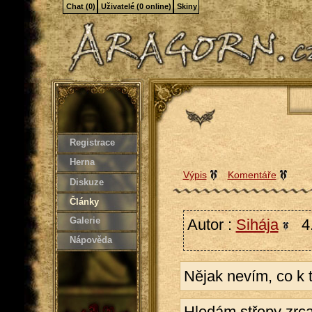
Chat (0)
Uživatelé (0 online)
Skiny
Registrace
Herna
Výpis
Komentáře
Diskuze
Články
Galerie
Autor :
Sihája
4.
Nápověda
Nějak nevím, co k 
Hledám střepy zrca