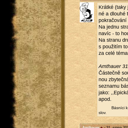
Krát­ké (taky 
né a dlou­hé 
po­kra­čo­vá­ní
Na jednu stra­
navíc - to hod­
Na stra­nu dru
s po­u­ži­tím t
za celé téma
Am­thauer 31
Čás­teč­ně sou
nou zby­teč­ná
se­zna­mu bás
jako: ,,Epic­k
apod.
Bás­ní­ci k
slov.
Amthauer
- 31. srpna 20