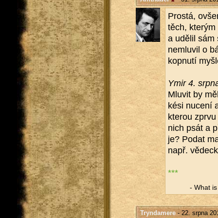
Pros­tá, ovšem
těch, kte­rým 
a udě­lil sám
ne­mlu­vil o b
kopnu­tí myš­l
Ymir 4. srpn
Mlu­vit by mě
kési nu­ce­ní a
kte­rou zprvu
nich psát a p
je? Podat malo
např. vě­dec­ký
***
- What is a
Tryndamere
- 22. srpna 20