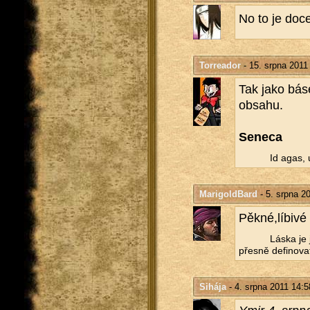
No to je do­c
Torreador
- 15. srpna 2011
Tak jako báse
ob­sa­hu.
Se­ne­ca
Id agas, u
MarigoldBard
- 5. srpna 2
Pěkné,lí­bi­
Láska je j
přes­ně de­fi­no­v
Sihája
- 4. srpna 2011 14:5