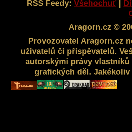
RSS Feedy:
Všehochuť
|
Di
Aragorn.cz © 20
Provozovatel Aragorn.cz n
uživatelů či přispěvatelů. V
autorskými právy vlastníků 
grafických děl. Jakékoli