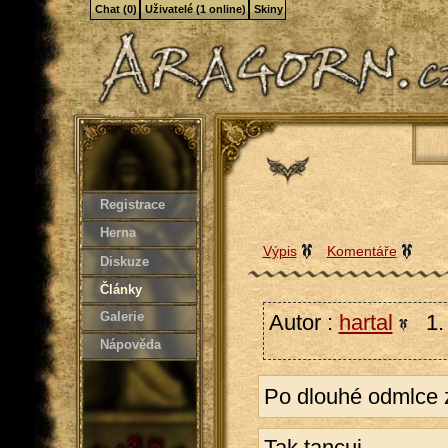
Chat (0)
Uživatelé (1 online)
Skiny
Registrace
Herna
Výpis
Komentáře
Diskuze
Články
Galerie
Autor :
hartal
1. 
Nápověda
Po dlouhé odmlce z
Tak tancuj,