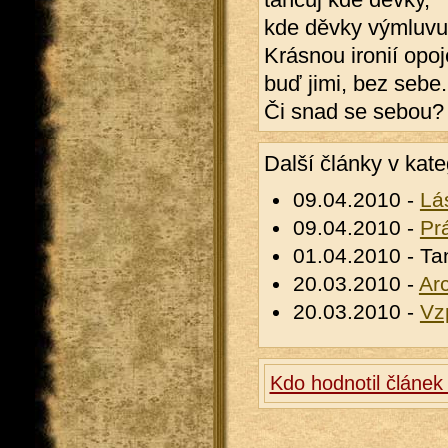
kde děvky výmluvu
Krásnou ironií opoj
buď jimi, bez sebe.
Či snad se sebou?
Další články v kate
09.04.2010 -
Lás
09.04.2010 -
Pr
01.04.2010 - Ta
20.03.2010 -
Ar
20.03.2010 -
Vz
Kdo hodnotil článek