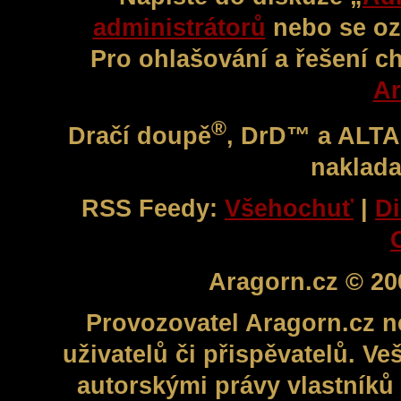
administrátorů
nebo se oz
Pro ohlašování a řešení c
Ar
®
Dračí doupě
, DrD™ a ALT
naklada
RSS Feedy:
Všehochuť
|
Di
Aragorn.cz © 20
Provozovatel Aragorn.cz n
uživatelů či přispěvatelů. V
autorskými právy vlastníků 