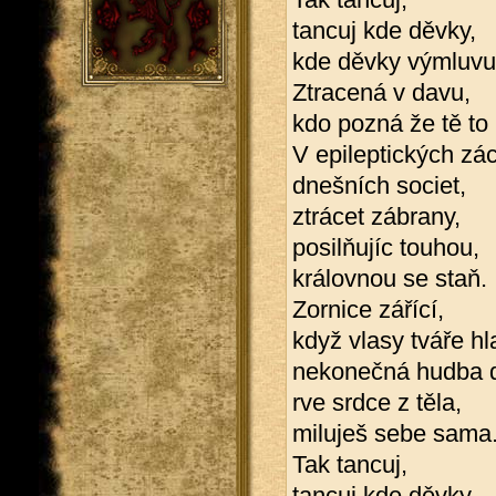
tancuj kde děvky,
kde děvky výmluvu
Ztracená v davu,
kdo pozná že tě to
V epileptických zá
dnešních societ,
ztrácet zábrany,
posilňujíc touhou,
královnou se staň.
Zornice zářící,
když vlasy tváře hl
nekonečná hudba d
rve srdce z těla,
miluješ sebe sama
Tak tancuj,
tancuj kde děvky,