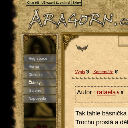
Chat (0)
Uživatelé (1 online)
Skiny
Registrace
Herna
Výpis
Komentáře
Diskuze
Články
Galerie
Autor :
rafaela
9
Nápověda
Tak tahle básnička
Trochu prostá a děts