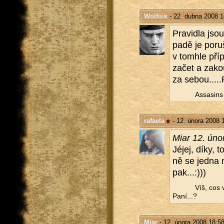
Wolfiiik
- 22. dubna 2008 1
Pra­vi­dla jsou
pa­dě je po­ru
v to­mhle pří
začet a za­ko
za sebou.....​
Assa­sins 
rafaela
- 12. února 2008 
Miar 12. úno
Jéjej, díky, t
ně se jedna m
pak...:)))
Víš, cos 
Paní...?
Miar
- 12. února 2008 18:5