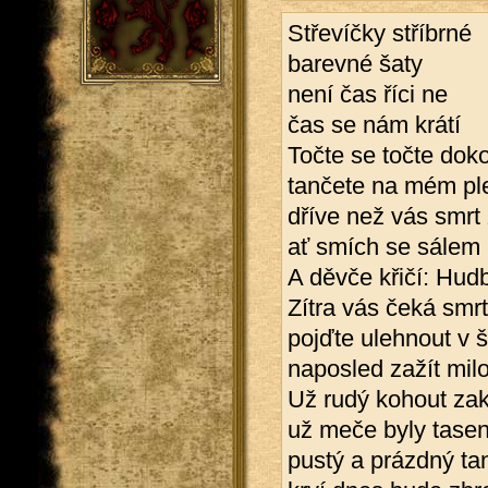
Střevíčky stříbrné
barevné šaty
není čas říci ne
čas se nám krátí
Točte se točte dok
tančete na mém pl
dříve než vás smrt
ať smích se sálem
A děvče křičí: Hudb
Zítra vás čeká smrt
pojďte ulehnout v š
naposled zažít mil
Už rudý kohout zak
už meče byly tase
pustý a prázdný ta