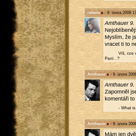
rafaela
- 9. února 2008 1
Am­thauer 9.
Nej­ob­lí­be­ně
Mys­lím, že js
vra­cet ti to 
Víš, cos 
Paní...?
Amthauer
- 9. února 200
Am­thauer 9.
Za­po­mněl js
ko­men­tá­ři to
- What is a
Amthauer
- 9. února 200
Mám jen dvě vě