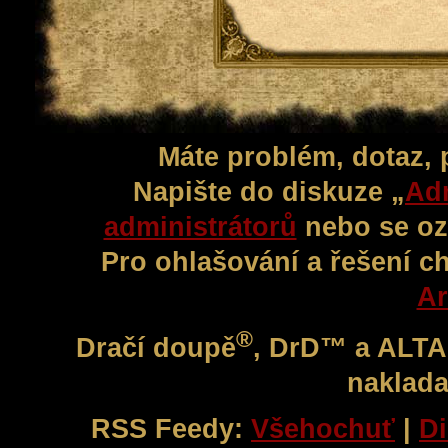
Máte problém, dotaz,
Napište do diskuze „
Adm
administrátorů
nebo se oz
Pro ohlašování a řešení c
Ar
®
Dračí doupě
, DrD™ a ALT
naklada
RSS Feedy:
Všehochuť
|
Di