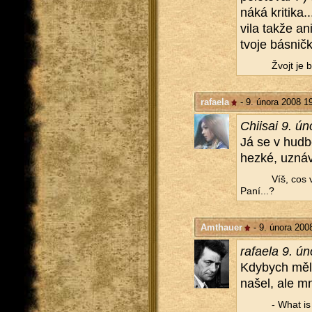
náká kritika...
vi­la takže a
tvoje bás­nič
Žvojt je bo
rafaela
- 9. února 2008 1
Chii­sai 9. ú
Já se v hudbě
hezké, uzná
Víš, cos 
Paní...?
Amthauer
- 9. února 200
ra­fa­e­la 9. 
Kdy­bych měl hl
našel, ale mně
- What is a