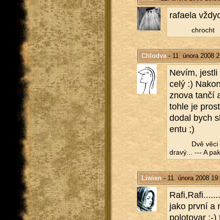
ra­fa­e­la vždyc
chrocht
Chlodva
- 11. února 2008 2
Nevím, jest­li
celý :) Na­ko
znova tančí a 
tohle je pros­
dodal bych sl
en­tu ;)
Dvě věci 
dravý... --- A pak
Liwien
- 11. února 2008 19
Rafi,Rafi.....
jako první a 
po­lo­to­var 