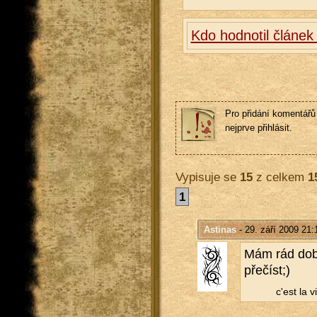
Kdo hodnotil článek
Pro přidání komentářů 
nejprve přihlásit.
Vypisuje se
15
z celkem
1
1
Astinas
- 29. září 2009 21:
Mám rád dobré
pře­číst;)
c'est la vi