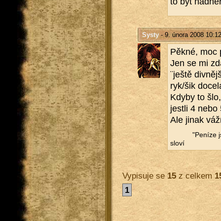
to být nád­her
Systy
- 9. února 2008 10:1
Pěkné, moc 
Jen se mi zdá 
¨ještě div­něj­
ryk/šik do­ce­
Kdyby to šlo,
jest­li 4 nebo
Ale jinak váž
"Pe­ní­ze 
slo­ví
Vypisuje se
15
z celkem
1
1