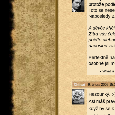
pro­to­že pod
Toto se nese 
Na­po­sle­dy 
A děvče křičí
Zítra vás ček
pojď­te uleh­n
na­po­sled zaží
Per­fekt­ně n
osob­ně jsi mo
- What is a
Chiisai
- 9. února 2008 15:
He­zoun­ký. ;-
Asi máš prav­d
když by se k 