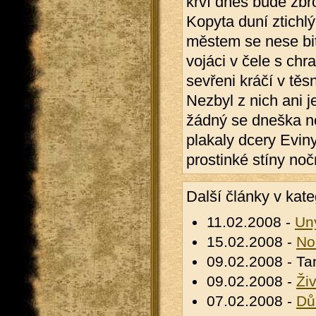
krví dnes bude zb
Kopyta duní ztichl
městem se nese bit
vojáci v čele s ch
sevřeni kráčí v těs
Nezbyl z nich ani j
žádný se dneška n
plakaly dcery Evin
prostinké stíny nočn
Další články v kate
11.02.2008 -
Uny
15.02.2008 -
No
09.02.2008 - Ta
09.02.2008 -
Ži
07.02.2008 -
D