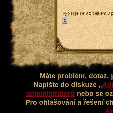
Vypisuje se
3
z celkem
3
p
1
Máte problém, dotaz,
Napište do diskuze „
Adm
administrátorů
nebo se oz
Pro ohlašování a řešení c
Ar