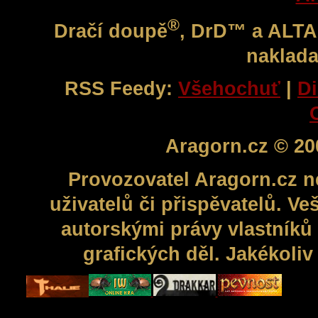
®
Dračí doupě
, DrD™ a ALT
naklada
RSS Feedy:
Všehochuť
|
Di
Aragorn.cz © 20
Provozovatel Aragorn.cz n
uživatelů či přispěvatelů. V
autorskými právy vlastníků 
grafických děl. Jakékoli