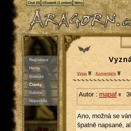
Chat (0)
Uživatelé (1 online)
Skiny
Vyzná
Registrace
Herna
Výpis
Komentáře
Diskuze
Články
Galerie
Autor :
mapaf
30
Nápověda
Ano, možná se vám 
špatně napsané, al