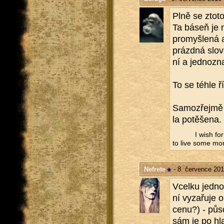
Plně se zto­to
Ta báseň je n
pro­myš­le­ná
prázd­ná slova
ní a jed­no­zna
To se téhle ří
Sa­mo­zřej­mě 
la po­tě­še­na.
I wish for
to live some mo
Nefrete
- 8. července 201
Vcel­ku jed­no
ní vy­za­řu­je 
cenu?) - pů­so
sám je po hla­s