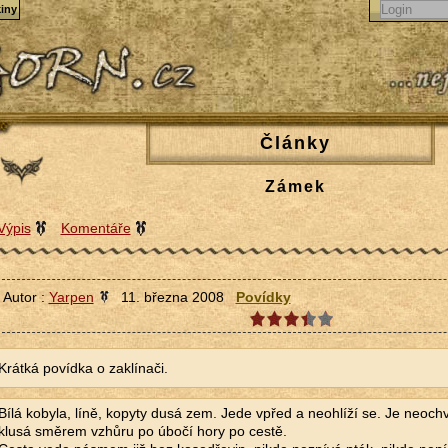
iny
Články
Zámek
Výpis
Komentáře
Autor :
Yarpen
11. března 2008
Povídky
Krátká povídka o zaklínači.
Bílá kobyla, líně, kopyty dusá zem. Jede vpřed a neohlíží se. Je neoch
klusá směrem vzhůru po úbočí hory po cestě.