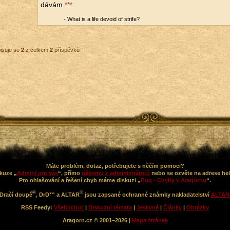
dávám
***
.
- What is a life de­vo­id of stri­fe?
isuje se
2
z celkem
2
příspěvků
Máte problém, dotaz, potřebujete s něčím pomoci?
kuze „
Admini pro vás
“, přímo
někomu z administrátorů
nebo se ozvěte na adrese he
Pro ohlašování a řešení chyb máme diskuzi „
Bug - Chyby v Aragornu
“.
®
®
Dračí doupě
, DrD™ a ALTAR
jsou zapsané ochranné známky nakladatelství
ALTAR
RSS Feedy:
Všehochuť
|
Diskuzní témata
|
Jeskyně
|
Články
|
Obrázky
Aragorn.cz © 2001–2026 |
Mapa stránek