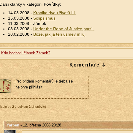
Další články v kategorii
Povídky
:
14.03.2008 -
Kronika dvou životů III.
15.03.2008 -
Solipsismus
11.03.2008 - Zámek
08.03.2008 -
Under the Robe of Justice part1.
28.02.2008 -
Bože, jak já ten úsměv miluji
Kdo hodnotil článek Zámek?
Komentáře ⇓
Pro přidání komentářů je třeba se
nejprve přihlásit.
isuje se
2
z celkem
2
příspěvků
Yarpen
- 12. března 2008 20:28