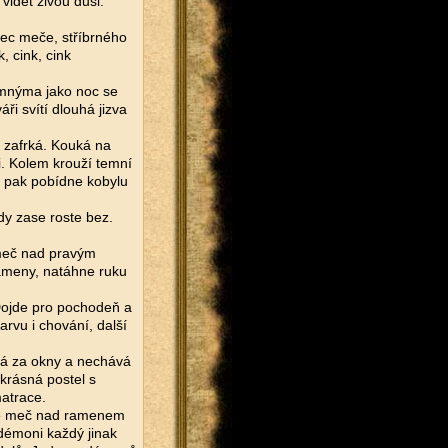
vidět živou duši.
lec meče, stříbrného
 cink, cink
temnýma jako noc se
áři svítí dlouhá jizva
 zafrká. Kouká na
. Kolem krouží temní
 a pak pobídne kobylu
dy zase roste bez.
, meč nad pravým
rameny, natáhne ruku
ojde pro pochodeň a
rvu i chování, další
há za okny a nechává
krásná postel s
atrace.
rhne meč nad ramenem
démoni každý jinak