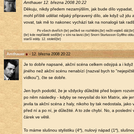
Am­thauer 12. břez­na 2008 20:22
Dě­ku­ju, nikdy pře­dem ne­za­mýš­lím, jak bude dílo vy­pa­da
mohl příš­tě udě­lat ně­ja­ký při­pra­ve­ný dílo, ale když už jdu 
vo­vat, tak mě to na­ko­nec vy­chá­zí tak na no­na­lo­gii tak radš
Po všech dve­řích {br} peč­li­vě se roz­hléd­ni,{br} nežli ve­jdeš dál;{
{br} kde ne­přá­te­lé sedí{br} v síni na la­vi­ci.{br} Snorri Stur­lus­son Gyl­fi­ho ob­
star­ší eddy. 12. sto­le­tí{br}
Amthauer
- 12. března 2008 20:22
Je to dobře na­psa­né, akční scéna cel­kem od­sý­pá a i když t
ji­né­ho než akční scénu ne­na­bí­zí (na­zval bych to "neje­pič­těj
víd­kou"), čte se dobře.
Jen bych po­dotkl, že je vždyc­ky dů­le­ži­té před bojem roz­vi­n
po něm ná­sled­ky - kdyby se ne­vy­sí­lal do kin Ma­t­rix, ale 
je­vi­la ta akční scéna z haly, ni­ko­ho by tak ne­do­sta­la, jako 
před ní a po ní, je dů­le­ži­té. A to zde chybí. No, a po­sled­ní
čárek ve větě.
To máme sluš­nou sty­lis­ti­ku (4*), nu­lo­vý nápad (1*), sluš­no