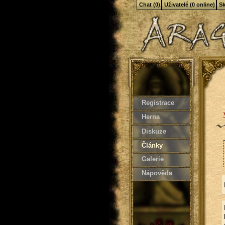
Chat (0)
Uživatelé (0 online)
Sk
Registrace
Herna
Diskuze
Články
Galerie
Nápověda