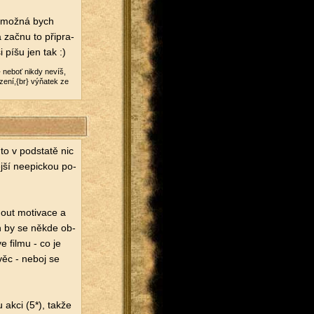
t, možná bych
a začnu to při­pra­
i píšu jen tak :)
br} neboť nikdy nevíš,
lu­ze­ní,{br} výňatek ze
o v pod­sta­tě nic
­ší ne­e­pic­kou po­
out mo­ti­va­ce a
jen by se někde ob­
ve filmu - co je
 věc - neboj se
u akci (5*), takže