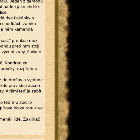
 dolů. Jeden z démonů
 padne jako chrlič s
iče.
dá dva flakónky a
po chodbách zámku.
a na něm kamenná
mást," prohlásí muž,
ednou před ním stojí
 vycení zuby, špičaté
ač, Kondred ze
zorničky, rozpřáhne
e do brašny a vytáhne
 kde práv stojí začne
y. A těmi teď je zabít
do teď mu stačilo
pírova hlava rotuje ve
enělí lidé. Zaklínač