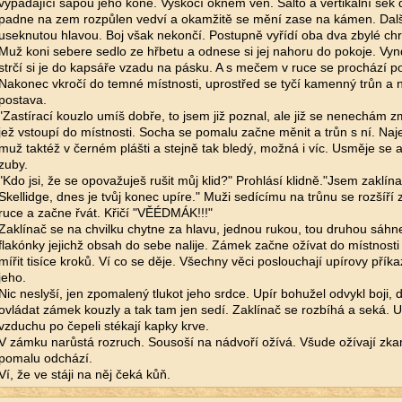
vypadající sápou jeho koně. Vyskočí oknem ven. Salto a vertikální sek
padne na zem rozpůlen vedví a okamžitě se mění zase na kámen. Další
useknutou hlavou. Boj však nekončí. Postupně vyřídí oba dva zbylé chrl
Muž koni sebere sedlo ze hřbetu a odnese si jej nahoru do pokoje. Vyn
strčí si je do kapsáře vzadu na pásku. A s mečem v ruce se prochází 
Nakonec vkročí do temné místnosti, uprostřed se tyčí kamenný trůn 
postava.
"Zastírací kouzlo umíš dobře, to jsem již poznal, ale již se nenechám z
jež vstoupí do místnosti. Socha se pomalu začne měnit a trůn s ní. Naj
muž taktéž v černém plášti a stejně tak bledý, možná i víc. Usměje se a
zuby.
"Kdo jsi, že se opovažuješ rušit můj klid?" Prohlásí klidně."Jsem zaklín
Skellidge, dnes je tvůj konec upíre." Muži sedícímu na trůnu se rozšíří 
ruce a začne řvát. Křičí "VĚÉDMÁK!!!"
Zaklínač se na chvilku chytne za hlavu, jednou rukou, tou druhou sáhn
flakónky jejichž obsah do sebe nalije. Zámek začne ožívat do místnosti
mířit tisíce kroků. Ví co se děje. Všechny věci poslouchají upírovy příkaz
jeho.
Nic neslyší, jen zpomalený tlukot jeho srdce. Upír bohužel odvykl boji, 
ovládat zámek kouzly a tak tam jen sedí. Zaklínač se rozbíhá a seká. U
vzduchu po čepeli stékají kapky krve.
V zámku narůstá rozruch. Sousoší na nádvoří ožívá. Všude ožívají zkam
pomalu odchází.
Ví, že ve stáji na něj čeká kůň.