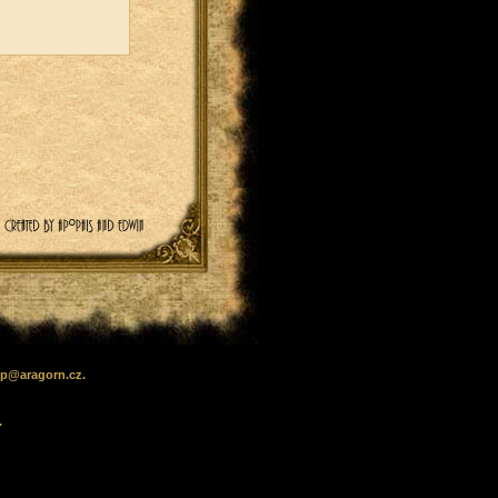
lp
@
aragorn
.cz
.
.