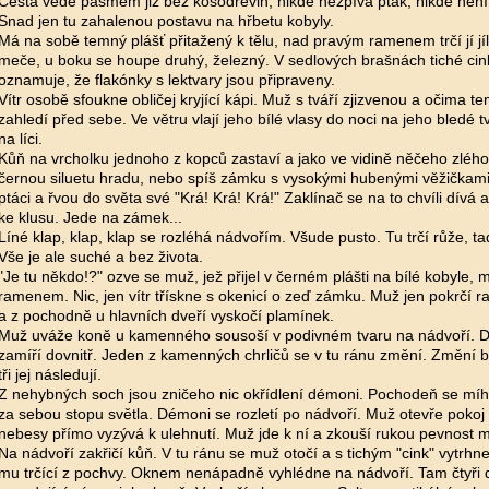
Cesta vede pásmem již bez kosodřevin, nikde nezpívá pták, nikde není 
Snad jen tu zahalenou postavu na hřbetu kobyly.
Má na sobě temný plášť přitažený k tělu, nad pravým ramenem trčí jí jí
meče, u boku se houpe druhý, železný. V sedlových brašnách tiché cink,
oznamuje, že flakónky s lektvary jsou připraveny.
Vítr osobě sfoukne obličej kryjící kápi. Muž s tváří zjizvenou a očima 
zahledí před sebe. Ve větru vlají jeho bílé vlasy do noci na jeho bledé tv
na líci.
Kůň na vrcholku jednoho z kopců zastaví a jako ve vidině něčeho zlého
černou siluetu hradu, nebo spíš zámku s vysokými hubenými věžičkami
ptáci a řvou do světa své "Krá! Krá! Krá!" Zaklínač se na to chvíli dívá
ke klusu. Jede na zámek...
Líné klap, klap, klap se rozléhá nádvořím. Všude pusto. Tu trčí růže, ta
Vše je ale suché a bez života.
"Je tu někdo!?" ozve se muž, jež přijel v černém plášti na bílé kobyle
ramenem. Nic, jen vítr třískne s okenicí o zeď zámku. Muž jen pokrčí 
a z pochodně u hlavních dveří vyskočí plamínek.
Muž uváže koně u kamenného sousoší v podivném tvaru na nádvoří. D
zamíří dovnitř. Jeden z kamenných chrličů se v tu ránu změní. Změní ba
tři jej následují.
Z nehybných soch jsou zničeho nic okřídlení démoni. Pochodeň se mí
za sebou stopu světla. Démoni se rozletí po nádvoří. Muž otevře pokoj 
nebesy přímo vyzývá k ulehnutí. Muž jde k ní a zkouší rukou pevnost m
Na nádvoří zakřičí kůň. V tu ránu se muž otočí a s tichým "cink" vyt
mu trčící z pochvy. Oknem nenápadně vyhlédne na nádvoří. Tam čtyři 