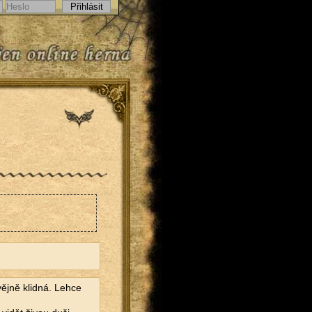
vějně klidná. Lehce