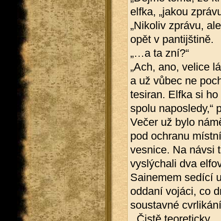
elfka, „jakou zprá
„Nikoliv zprávu, al
opět v pantijštině.
„…a ta zní?“
„Ach, ano, velice l
a už vůbec ne poc
tesiran. Elfka si 
spolu naposledy,“ 
Večer už bylo náměs
pod ochranu místní
vesnice. Na návsi t
vyslýchali dva elfo
Sainemem sedící u
oddaní vojáci, co d
soustavné cvrlikán
„Čistě teoreticky