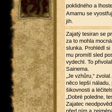
poklidného a lhost
Amarnu se vyostřuj
jih.
Zajatý tesiran se p
za to mohla mocná
slunka. Prohlédl si
mu promítl sled po
vydechl. To přivol
Sainema.
„Je vzhůru,“ zvolal
něco lepší náladu,
šikovnosti a léčitel
„Dobré poledne, te
Zajatec neodpověděl
před ním a zejmén