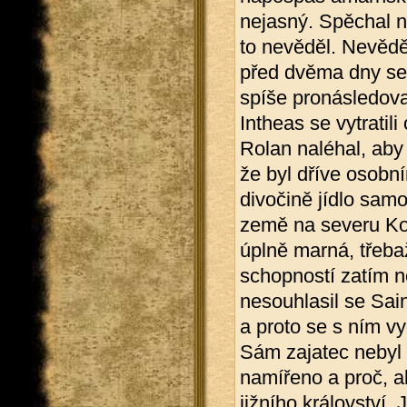
nejasný. Spěchal na
to nevěděl. Nevěděl
před dvěma dny se
spíše pronásledovat
Intheas se vytratil
Rolan naléhal, aby 
že byl dříve osobn
divočině jídlo samo
země na severu Kon
úplně marná, třeba
schopností zatím n
nesouhlasil se Sa
a proto se s ním vy
Sám zajatec nebyl s
namířeno a proč, a
jižního království