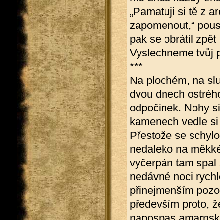
„Pamatuji si tě z a
zapomenout,“ pous
pak se obrátil zpě
Vyslechneme tvůj p
***
Na plochém, na sl
dvou dnech ostrého
odpočinek. Nohy si
kamenech vedle si 
Přestože se schylov
nedaleko na měkké 
vyčerpán tam spal 
nedávné noci rychle
přinejmenším pozor
především proto, ž
napospas amarnské 