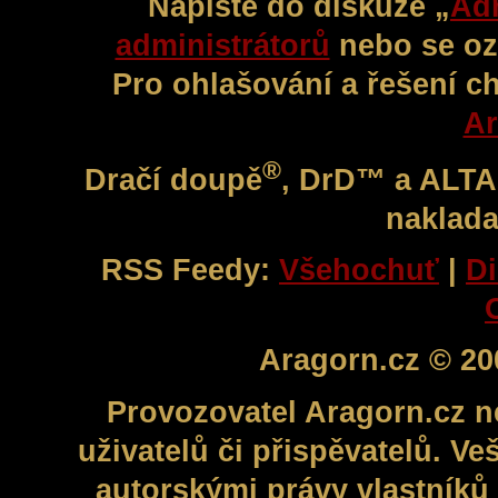
Napište do diskuze „
Adm
administrátorů
nebo se oz
Pro ohlašování a řešení c
Ar
®
Dračí doupě
, DrD™ a ALT
naklada
RSS Feedy:
Všehochuť
|
Di
Aragorn.cz © 20
Provozovatel Aragorn.cz n
uživatelů či přispěvatelů. V
autorskými právy vlastníků 