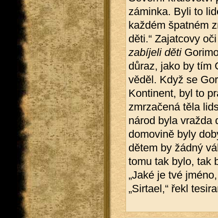
záminka. Byli to li
každém špatném zna
děti.“ Zajatcovy oči
zabíjeli děti
Gorimov
důraz, jako by tím 
věděl. Když se Gor
Kontinent, byl to p
zmrzačená těla lids
národ byla vražda 
domovině byly doby,
dětem by žádný vál
tomu tak bylo, tak 
„Jaké je tvé jméno
„Sirtael,“ řekl tesir