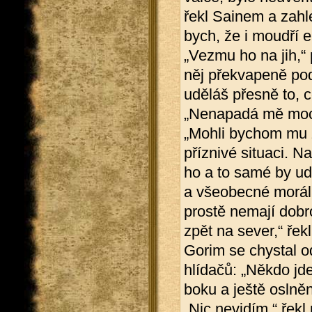
řekl Sainem a zahle
bych, že i moudří e
„Vezmu ho na jih,“
něj překvapeně podí
uděláš přesně to, c
„Nenapadá mě moc 
„Mohli bychom mu zk
příznivé situaci. N
ho a to samé by udě
a všeobecné morálk
prostě nemají dobr
zpět na sever,“ řek
Gorim se chystal od
hlídačů: „Někdo jd
boku a ještě oslněn
„Nic nevidím,“ řek