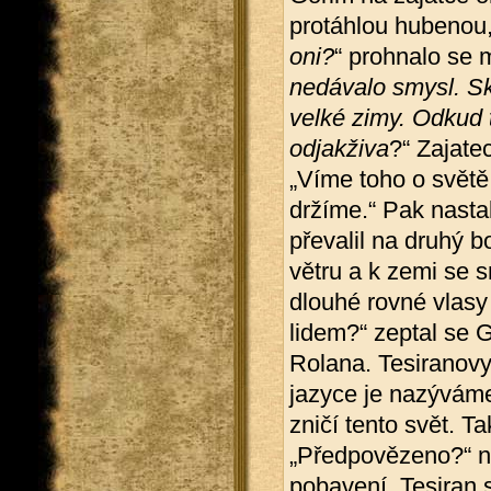
protáhlou hubenou,
oni?
“ prohnalo se 
nedávalo smysl. Sk
velké zimy. Odkud 
odjakživa
?“ Zajate
„Víme toho o světě
držíme.“ Pak nasta
převalil na druhý 
větru a k zemi se s
dlouhé rovné vlasy 
lidem?“ zeptal se 
Rolana. Tesiranovy
jazyce je nazývám
zničí tento svět. T
„Předpovězeno?“ na
pobavení. Tesiran 