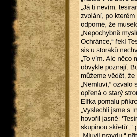
„Já ti nevím, tesir
zvolání, po kterém s
odporné, že muselo 
„Nepochybně myslíš
Ochránce,“ řekl Tes
sis u storaků nech
„To vím. Ale něco m
obvykle poznají. Bu
můžeme vědět, že 
„Nemluví,“ ozvalo s
opřená o starý stro
Elfka pomalu přikro
„Vyslechli jsme s 
hovořil jasně: ‘Tes
skupinou skřetů‘,“ 
„Mluvil pravdu,“ při