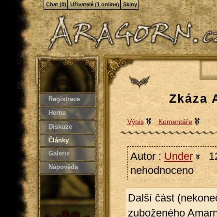
Chat (0)
Uživatelé (1 online)
Skiny
Zkáza A
Registrace
Herna
Výpis
Komentáře
Diskuze
Články
Galerie
Autor :
Under
12
Nápověda
nehodnoceno
Další část (nekoneč
zuboženého Amarnu