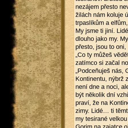
nezájem přesto nevy
žilách nám koluje ú
trpaslíkům a elfům,
My jsme ti jiní. Lid
dlouho jako my. My,
přesto, jsou to oni
„Co ty můžeš vědět
zatímco si začal no
„Podceňuješ nás, 
Kontinentu, nýbrž 
není dne a noci, al
být několik dní vzh
praví, že na Kontin
zimy. Lidé… ti těm
my tesirané velkou
Gorim na zajatce ohl