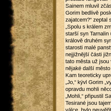
Sainem mluvil zčás
Gorim bedlivě poslo
zajatcem?“ zeptal 
„Spolu s králem zm
starší syn Tarnalin
králově druhém syn
starosti malé panst
nejjižnější části j
tato města už jsou 
nějaké další město
Kam teoreticky uprc
„Jo,“ kývl Gorim „vy
opravdu mohli něc
„Mohli,“ připustil 
Tesirané jsou tajemn
válce, bylo neuvěři