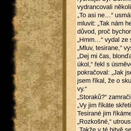
vydrancovali někol
„To asi ne…“ usmál
mluvit: „Tak nám he
důvod, proč bychom
„Hmm…“ vydal ze se
„Mluv, tesirane,“ v
„Dej mi čas, blonď
úkol,“ řekl s úsměv
pokračoval: „Jak j
jsem říkal, že o s
vy.“
„Storaků?“ zamrači
„Vy jim říkáte skře
Tesirané jim říkám
„Rozkošné,“ utrousi
„Takže v té bitvě 