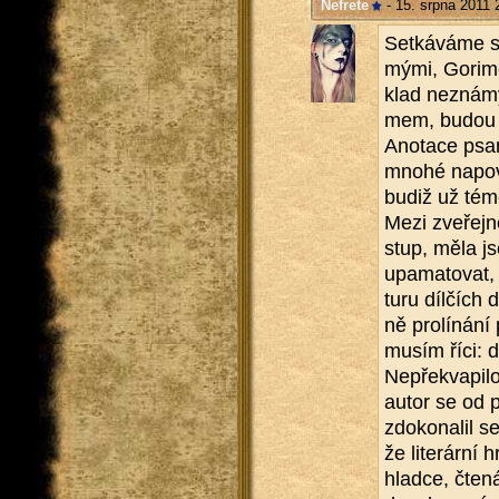
Nefrete
- 15. srpna 2011 
Se­tká­vá­me s
mý­mi, Go­ri­me
klad ne­zná­mý
mem, budou do­
Ano­ta­ce psan
mnohé na­po­v
budiž už téměř
Mezi zve­řej­ně
stup, měla jse
upa­ma­to­vat,
tu­ru díl­čích 
ně pro­lí­ná­ní
musím říci: d
Ne­pře­kva­pi­
autor se od pi
zdo­ko­na­lil 
že li­te­rár­ní
hlad­ce, čte­n