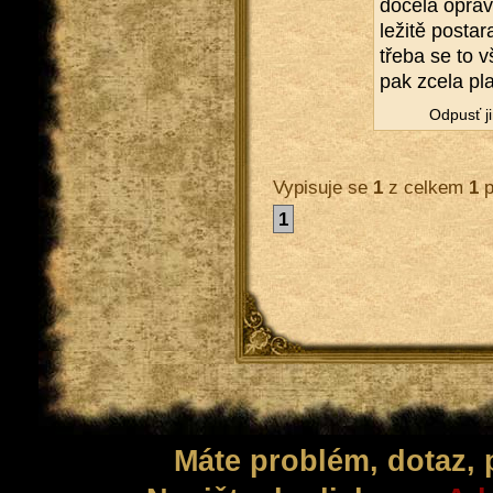
do­ce­la opráv
le­ži­tě po­sta
třeba se to v
pak zcela pla
Od­pusť ji
Vypisuje se
1
z celkem
1
p
1
Máte problém, dotaz,