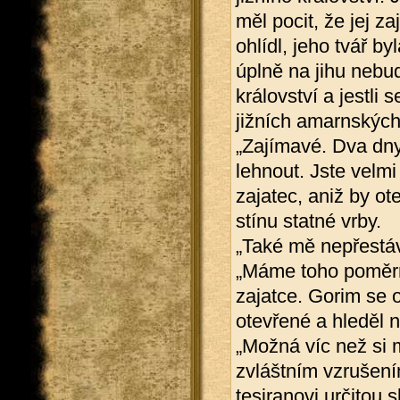
měl pocit, že jej z
ohlídl, jeho tvář by
úplně na jihu nebu
království a jestli 
jižních amarnských
„Zajímavé. Dva dny
lehnout. Jste velm
zajatec, aniž by ot
stínu statné vrby.
„Také mě nepřestáv
„Máme toho poměrn
zajatce. Gorim se o
otevřené a hleděl n
„Možná víc než si m
zvláštním vzrušení
tesiranovi určitou 