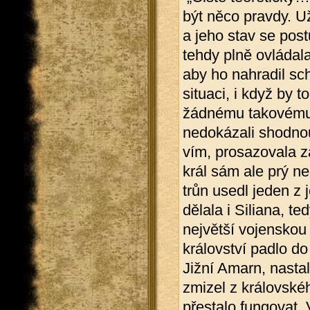
být něco pravdy. U
a jeho stav se pos
tehdy plně ovládala
aby ho nahradil sc
situaci, i když by t
žádnému takovému 
nedokázali shodno
vím, prosazovala z
král sám ale prý ne
trůn usedl jeden z 
dělala i Siliana, t
největší vojensko
království padlo do
Jižní Amarn, nastal 
zmizel z královské
přestalo fungovat. V