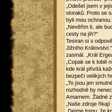
„Odešel jsem v jeji
storaků. Proto se s
byli mou ochranou.
„Nevěřím ti, ale bu
cesty na jih?“
Tesiran si s odpově
Jižního Království.
zasmál. „Král Ergea
„Copak se k tobě n
kde král přivítá ka
bezpečí velikých h
„To jsou jen smutné
rozhodně by nenech
Amarnem. Žádné zá
„Naše zdroje říkají
„Dejme tomu, že krá