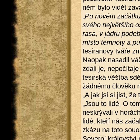
něm bylo vidět zav
„
Po novém začátku,
svého největšího os
rasa, v jádru podo
místo temnoty a pu
tesiranovy tváře zm
Naopak nasadil váž
zdali je, nepočítaj
tesirská věštba sdě
žádnému člověku ne
„A jak jsi si jist, ž
„Jsou to lidé. O t
neskrývali v horách.
lidé, kteří nás zača
zkázu na toto souost
Severní království 