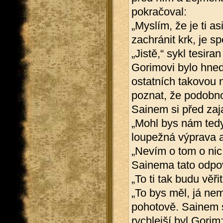
pokračoval:
„Myslím, že je ti as
zachránit krk, je s
„Jistě,“ sykl tesir
Gorimovi bylo hned 
ostatních takovou n
poznat, že podobnou 
Sainem si před zaj
„Mohl bys nám tedy
loupežná výprava a
„Nevím o tom o nic 
Sainema tato odpov
„To ti tak budu věřit
„To bys měl, já nem
pohotově. Sainem s
rychlejší byl Gorim: