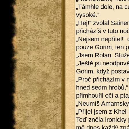
„Támhle dole, na ce
vysoké.“
„Hej!“ zvolal Saine
přicházíš v tuto no
„Nejsem nepřítel!“ 
pouze Gorim, ten 
„Jsem Rolan. Služe
„Ještě jsi neodpov
Gorim, když postava
„Proč přicházím v 
hned sedm hrobů,“
přimhouřil oči a pta
„Neumíš Amarnsky?
„Přijel jsem z Khe
Teď zněla ironicky
mě dnes každý zn