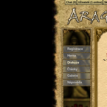
Chat (0)
Uživatelé (1 online)
Sk
Registrace
Herna
Diskuze
Články
Galerie
Nápověda