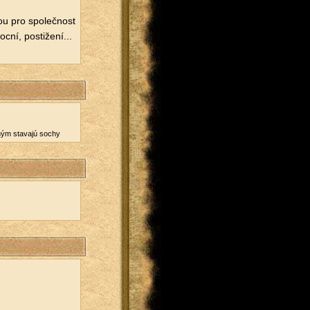
ou pro spo­leč­nost
­ní, po­sti­že­ní...
­va­ným sta­vajú sochy