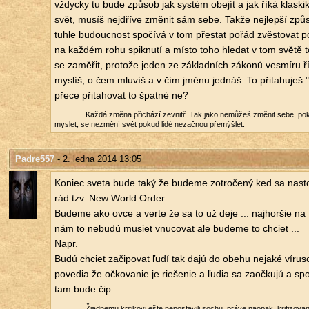
vždyc­ky tu bude způ­sob jak sys­tém obe­jít a jak říká klaskik
svět, musíš nejdří­ve změ­nit sám sebe. Takže nej­lep­ší způ­
tuhle bu­douc­nost spo­čí­vá v tom pře­stat pořád zvěs­to­vat p
na kaž­dém rohu spik­nu­tí a místo toho hle­dat v tom světě 
se za­mě­řit, pro­to­že jeden ze zá­klad­ních zá­ko­nů vesmí­ru 
mys­líš, o čem mlu­víš a v čím jménu jed­náš. To při­ta­hu­ješ.
přece při­ta­ho­vat to špat­né ne?
Každá změna při­chá­zí ze­vnitř. Tak jako ne­mů­žeš změ­nit sebe, po
mys­let, se ne­změ­ní svět pokud lidé ne­zač­nou pře­mýš­let.
Padre557
- 2. ledna 2014 13:05
Ko­niec sveta bude taký že bu­de­me zot­ro­če­ný ked sa na­sto­
rád tzv. New World Order ...
Bu­de­me ako ovce a verte že sa to už deje ... naj­hor­šie n
nám to ne­budú musi­et vnu­co­vat ale bu­de­me to chci­et ...
Napr.
Budú chci­et za­či­po­vat ľudí tak dajú do obehu neja­ké ví­ru­s
po­ve­dia že oč­ko­va­nie je rie­še­nie a ľudia sa za­oč­kujú a sp
tam bude čip ...
Ži­a­d­ne­mu kri­ti­ko­vi ešte ne­po­sta­vi­li sochu, práve na­o­pak, kri­ti­zo