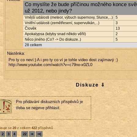
Co myslíte že bude příčinou možného konce svět
už 2012, nebo jindy?
Vnější události (meteor, výbuch supernovy, Slunce,...)
5
Vnitřní události (zemětřesení, supervulkán,...)
3
Člověk
13
Apokalypsa (kdyby snad někdo věřil)
2
Něco jiného (Co? -> Do diskuze..)
5
28
celkem
Nástěnka:
Pro ty co neví:) A i pro ty co ví je tohle video dost zajímavý :)
http://www.youtube.com/watch?v=c79no-x0ZL0
Diskuze ⇓
Pro přidávání diskuzních příspěvků je
třeba se nejprve přihlásit.
isuje se
20
z celkem
422
příspěvků
2
3
4
...
22
⇒
⇒|