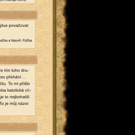
ýtus po­va­žo­vat
: pažba a hlaveň. Pažba
že tím toho dru­
ev pře­há­ní ...
čtu. To mi při­šlo
a ka­to­lic­ká cír­
 to nej­bo­hat­ší
 To je můj názor.