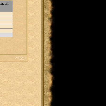
a, ať