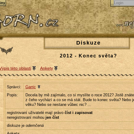
iny
Diskuze
2012 - Konec světa?
Výpis této oblasti
Ankety
Správci:
Garric
Popis:
Docela by mě zajímalo, co si myslíte o roce 2012? Jistě znáte
z čeho vychází a co se má stát. Bude to konec světa? Nebo 
věku? Nebo se nestane vůbec nic? ...
registrovaní uživatelé mají právo
číst i zapisovat
neregistrovaní mohou
jen číst
diskuze je
odemčená
Anketa: