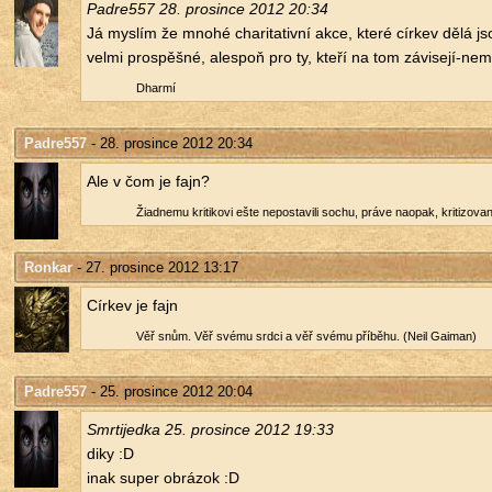
Pad­re557 28. pro­sin­ce 2012 20:34
Já mys­lím že mnohé cha­ri­ta­tiv­ní akce, které cír­kev dělá js
velmi pro­spěš­né, ale­spoň pro ty, kteří na tom zá­vi­se­jí-ne­moc
Dhar­mí
Padre557
- 28. prosince 2012 20:34
Ale v čom je fajn?
Ži­a­d­ne­mu kri­ti­ko­vi ešte ne­po­sta­vi­li sochu, práve na­o­pak, kri­ti­zo
Ronkar
- 27. prosince 2012 13:17
Cír­kev je fajn
Věř snům. Věř svému srdci a věř svému pří­bě­hu. (Neil Gai­man)
Padre557
- 25. prosince 2012 20:04
Smr­ti­jedka 25. pro­sin­ce 2012 19:33
diky :D
inak super ob­rá­zok :D