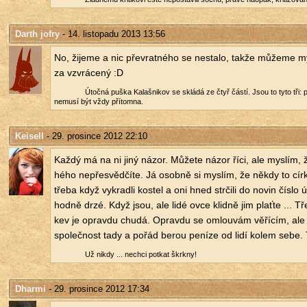
Darth jofry
- 14. listopadu 2013 13:56
No, ži­je­me a nic pře­vrat­né­ho se ne­sta­lo, takže mů­že­me m
za vzvrá­ce­ný :D
Útoč­ná puška Ka­laš­ni­kov se sklá­dá ze čtyř částí. Jsou to tyto tři
ne­mu­sí být vždy pří­tom­na.
Keisell
- 29. prosince 2012 22:10
Každý má na ni jiný názor. Mů­že­te názor říci, ale mys­lím, 
hé­ho ne­pře­svěd­čí­te. Já osob­ně si mys­lím, že někdy to cír­k
třeba když vy­krad­li kos­tel a oni hned str­či­li do novin číslo ú
hodně drzé. Když jsou, ale lidé ovce klid­ně jim plať­te ... Třeb
kev je oprav­du chudá. Oprav­du se omlou­vám vě­ří­cím, ale je
spo­leč­nost tady a pořád berou pe­ní­ze od lidí kolem sebe.
Už nikdy ... ne­chci po­tkat škrk­ny!
Dharmi
- 29. prosince 2012 17:34