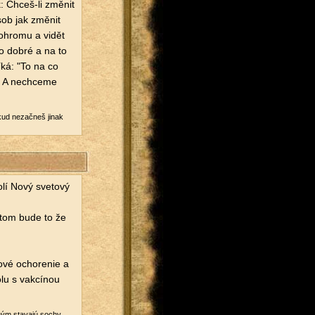
: Chceš-li změ­nit
sob jak změ­nit
o­hro­mu a vidět
to dobré a na to
říká: "To na co
" A ne­chce­me
kud ne­začneš jinak
lí Nový sve­to­vý
a tom bude to že
o­vé ocho­re­nie a
olu s vak­cí­nou
­va­ným sta­vajú sochy