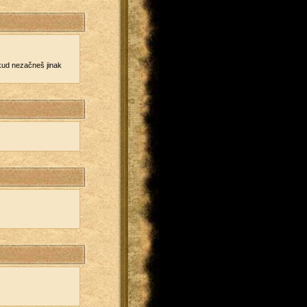
kud ne­začneš jinak