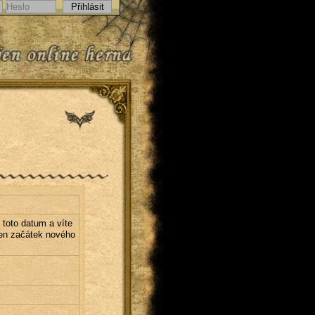
 toto datum a víte
jen začátek nového