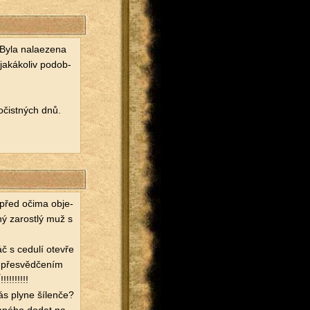
la na­la­e­ze­na
a­ká­ko­liv po­dob­
 očist­ných dnů.
 před očima ob­je­
­hý za­rost­lý muž s
s ce­du­lí ote­vře
 pře­svěd­če­ním
!!!!!!!!
s plyne ší­len­če?