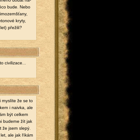
m­né­ho dodat na­
 něco bude. Nebo
mi­mo­zemš­ťa­ny,
to­no­vé kryty,
 pře­ži­li?
­vi­li­za­ce...
mys­lí­te že se to
kem i na­iv­ka, ale
nám být cel­kem
ni bu­de­me žít jak
ct že jsem slepý.
 let, ale jak říkám