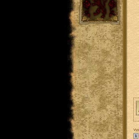
Vyp
1