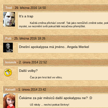
Tred
- 29. března 2016 14:50
It's a trap
Každá změna při­chá­zí ze­vnitř. Tak jako ne­mů­žeš změ­nit sebe, po
mys­let, se ne­změ­ní svět pokud lidé ne­zač­nou pře­mýš­let.
Puti
- 25. března 2016 18:26
Dneš­ní apo­ka­ly­psa má jméno.. An­ge­la Mer­kel
kosmik
- 2. února 2014 22:52
Další volby?
Čas je jen hrst listí ve větru.
Keisell
- 1. února 2014 23:42
Če­ká­me za pár mě­sí­ců další apo­ka­ly­p­su ne? :D
Už nikdy ... ne­chci po­tkat škrk­ny!