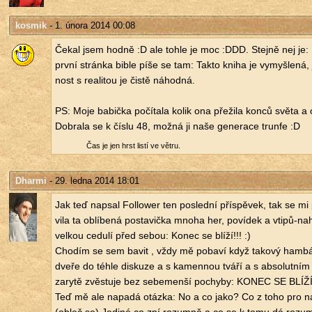
kosmik
- 1. února 2014 00:08
Čekal jsem hodně :D ale tohle je moc :DDD. Stej­ně nej je: By
první strán­ka bible píše se tam: Takto kniha je vy­myš­le­ná, j
nost s re­a­li­tou je čistě ná­hod­ná.
PS: Moje ba­bič­ka po­čí­ta­la kolik ona pře­ži­la konců světa a
Dobra­la se k číslu 48, možná ji naše ge­ne­ra­ce trun­fe :D
Čas je jen hrst listí ve větru.
Dharmi
- 29. ledna 2014 18:01
Jak teď na­psal Follower ten po­sled­ní pří­spě­vek, tak se mi
vi­la ta ob­lí­be­ná po­sta­vič­ka mnoha her, po­ví­dek a vti­pů-na
vel­kou ce­du­lí před sebou: Konec se blíží!!! :)
Cho­dím se sem bavit , vždy mě po­ba­ví když ta­ko­vý ham­báč 
dveře do téhle dis­ku­ze a s ka­men­nou tváří a s ab­so­lut­ním
za­ry­tě zvěs­tu­je bez se­be­men­ší po­chy­by: KONEC SE BLÍŽÍ!!
Teď mě ale na­pa­dá otáz­ka: No a co jako? Co z toho pro ná