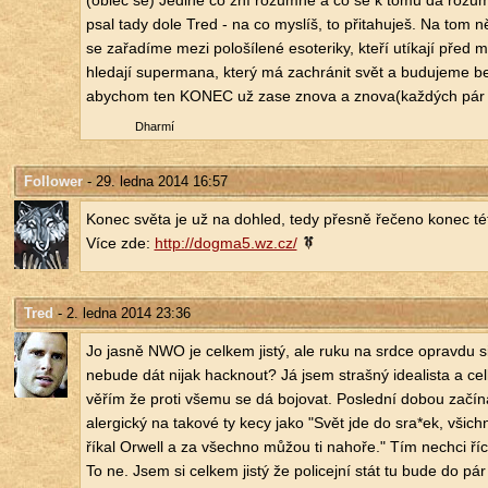
(obleč se) Je­di­né co zní ro­zum­ně a co se k tomu dá ro­zu
psal tady dole Tred - na co mys­líš, to při­ta­hu­ješ. Na tom
se za­řa­dí­me mezi po­lo­ší­le­né eso­te­ri­ky, kteří utí­ka­jí před 
hle­da­jí su­per­ma­na, který má za­chrá­nit svět a bu­du­je­me be­
abychom ten KONEC už zase znova a znova(kaž­dých pár let)
Dhar­mí
Follower
- 29. ledna 2014 16:57
Konec světa je už na do­hled, tedy přes­ně ře­če­no konec této ci
Více zde:
http://​dogma5.​wz.​cz/​
Tred
- 2. ledna 2014 23:36
Jo jasně NWO je cel­kem jistý, ale ruku na srdce oprav­du si 
ne­bu­de dát nijak hacknout? Já jsem straš­ný ide­a­lis­ta a cel­
věřím že proti všemu se dá bo­jo­vat. Po­sled­ní dobou za­čí­
aler­gic­ký na ta­ko­vé ty kecy jako "Svět jde do sra*ek, všich­
říkal Orwell a za všech­no můžou ti na­ho­ře." Tím ne­chci ří
To ne. Jsem si cel­kem jistý že po­li­cej­ní stát tu bude do pár