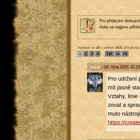
Pro přidávání diskuzní
třeba se nejprve přihlás
Vypisuje se
20
z celkem
2631
příspěvků
1
2
3
4
...
132
⇒
⇒|
hazel
- 29. října 2025 15:23
Pro udr­že­ní 
mít jasně sta­
Vzta­hy, linie r
zo­vat a spra­
mu­to ná­stro­
https://​crea