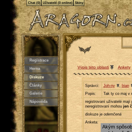
Chat (0)
Uživatelé (0 online)
Skiny
Registrace
Výpis této oblasti
Ankety
Herna
Diskuze
Články
Správci:
Joh-ny
,
Irian
Galerie
Popis:
Tak ty co maj v 
Nápověda
registrovaní uživatelé mají
neregistrovaní mohou
jen č
diskuze je
odemčená
Anketa:
Akým spôsobo