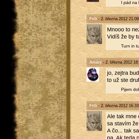
I pád na 
Frili
- 2. března 2012 21:09
Mnooo to ne­z
Vidíš že by tu
Turn in t
Amárý
- 2. března 2012 18
jo, zej­t­ra b
to už ste druh
Pijem dok
Frili
- 2. března 2012 16:33
Ale tak mne os
sa sta­vím že 
A čo... tak sa
pa. Ak teda n