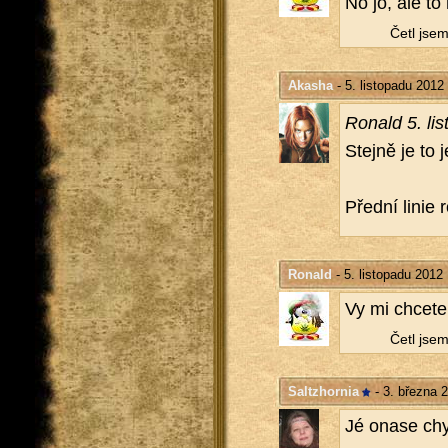
No jo, ale to 
Četl jsem 
Akasha
- 5. listopadu 2012
Ro­nald 5. lis
Stej­ně je to 
Před­ní linie
Ronald
- 5. listopadu 2012
Vy mi chce­te
Četl jsem 
Saltzhornia
- 3. března 
Jé onase chys­