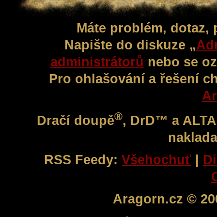
Máte problém, dotaz,
Napište do diskuze „
Adm
administrátorů
nebo se oz
Pro ohlašování a řešení c
Ar
®
Dračí doupě
, DrD™ a ALT
naklada
RSS Feedy:
Všehochuť
|
Di
Aragorn.cz © 20