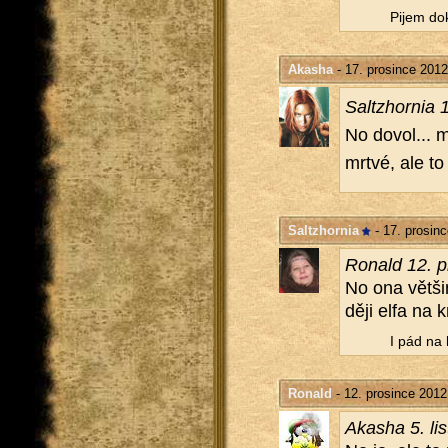
Pijem dok
Akasha
- 17. prosince 2012
Salt­zhor­nia 
No dovol... m
mrtvé, ale to 
Saltzhornia
- 17. prosin
Ro­nald 12. p
No ona vět­ši­
dě­ji elfa na
I pád na 
Ronald
- 12. prosince 2012
Aka­sha 5. li