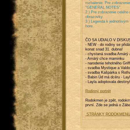
rozbalenie. Pre zobrazenie 
"GENERAL NOTES".
2.) Pre zobrazenie celého 
obrazovky. 
3.) Legenda k jednotlivý
hore.
ČO SA UDIALO V DISKUS
- NEW - do rodiny se přid
konat snad 31. dubna!
- chystaná svadba Amárý 
- Amárý chce maminku
- narodenie tehotného Gri
- svadba Mystique a Valdo
- svadba Kašpárka s Roth
- Babin Úd má dcéru - Lay
- Layla adoptovala destiny
Rodinný portrét
Rodokmen je zpět, rodok
první. Zde se jedná o Zába
 STRÁNKY RODOKMENU