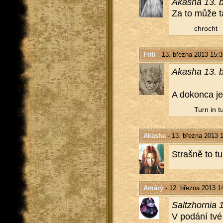
Aka­sha 13. 
Za to může ta
chrocht
Frili
- 13. března 2013 15:3
Aka­sha 13. 
A do­kon­ca je 
Turn in t
Akasha
- 13. března 2013 
Straš­ně to tu
Amárý
- 12. března 2013 1
Salt­zhor­nia 
V po­dá­ní tvé