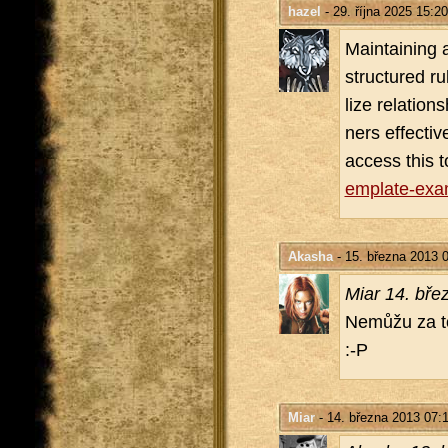
hazel
- 29. října 2025 15:20
Ma­in­ta­i­ning
structu­red r
li­ze re­lati­
ners ef­fecti­
ac­cess this 
emplate-exam
Akasha
- 15. března 2013 
Miar 14. bře
Ne­můžu za to,
:-P
Miar
- 14. března 2013 07: