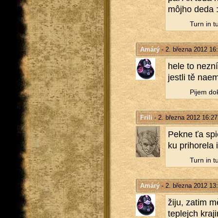
môjho deda 
Turn in t
Amárý
- 2. března 2012 16
hele to nezní
jest­li tě nae­
Pijem dok
Frili
- 2. března 2012 16:27
Pekne ťa spie
ku pri­ho­re­la
Turn in t
Amárý
- 2. března 2012 13
žiju, zatim m
tep­lejch kra­j