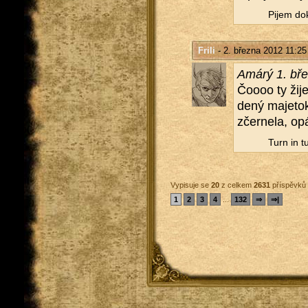
Pijem dok
Frili
- 2. března 2012 11:25
Amárý 1. bře
Čoooo ty žije
de­ný ma­je­to
zčer­ne­la, opá
Turn in t
Vypisuje se
20
z celkem
2631
příspěvků
1
2
3
4
...
132
⇒
⇒|