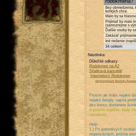
rodokmeňa?
Bez obmedzenia, k
koľkých chce.
Malo by sa hlasova
Prijímať by malo b
(samozrejme s výn
Ďalšie osoby by s
Zakázať prijímanie
Iné riešenie (napí
34
celkem
Nástěnka:
Důležité odkazy:
Rodokmen na A2
Sňatková kancelář
Internetový Rodokmen
skryť/zobraziť Novinky Arag
Prosím ak máte nejaké dátu
nejaké detaily, najmä profi
ako bonus dostanete ikonk
A prosím napíšte, kedy ste
narodenia.
Help:
1.) Pri jednotlivých osobách
organizáciách, príčina smrt