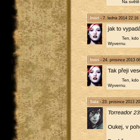
Na světě n
Inori
- 7. ledna 2014 22:16
jak to vy­pa­d
Ten, kdo t
Wy­ver­nu.
Inori
- 24. prosince 2013 0
Tak přeji ve­s
Ten, kdo t
Wy­ver­nu.
Saia
- 23. prosince 2013 20
Torrea­dor 23
Oukej, v po­h