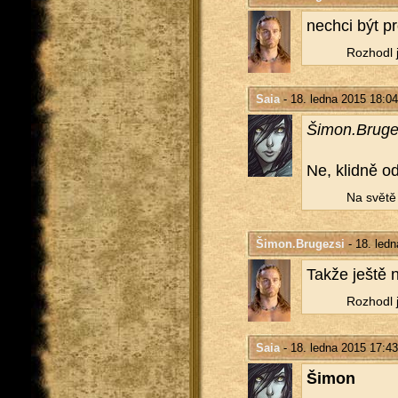
ne­chci být pr
Roz­ho­dl 
Saia
- 18. ledna 2015 18:04
Šimon.​Bruge
Ne, klid­ně od
Na světě n
Šimon.Brugezsi
- 18. ledn
Takže ještě 
Roz­ho­dl 
Saia
- 18. ledna 2015 17:43
Šimon