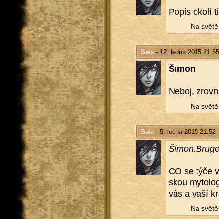
Popis okolí t
Na světě n
Saia
- 12. ledna 2015 21:55
Šimon
Neboj, zrov­n
Na světě n
Saia
- 5. ledna 2015 21:52
Šimon.​Bruge
CO se týče vl­
skou my­to­lo­
vás a vaší kre­a
Na světě n