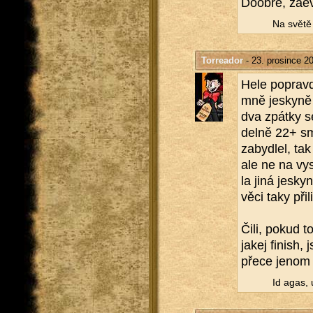
Do­ob­ře, za­e
Na světě n
Torreador
- 23. prosince 2
Hele po­prav­
mně jes­ky­ně
dva zpát­ky s
del­ně 22+ s
za­byd­lel, ta
ale ne na vy­s
la jiná jes­ky
věci taky při­li
Čili, pokud to
ja­kej fi­nish,
přece jenom j
Id agas, u