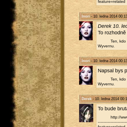
feature=related
Inori
- 10. ledna 2014 00:1
Derek 10. le
To roz­hod­ně
Ten, kdo t
Wy­ver­nu.
Inori
- 10. ledna 2014 00:1
Na­psal bys p
Ten, kdo t
Wy­ver­nu.
Derek
- 10. ledna 2014 00:
To bude bru­t
http://​
-----------------
feature=related