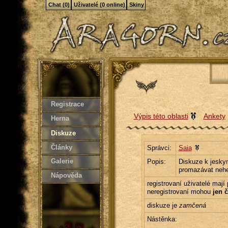
Chat (0)
Uživatelé (0 online)
Skiny
Registrace
Výpis této oblasti
Ankety
Herna
Diskuze
Články
Správci:
Saia
Galerie
Popis:
Diskuze k jeskyn
promazávat nehe
Nápověda
registrovaní uživatelé mají
neregistrovaní mohou
jen č
diskuze je
zamčená
Nástěnka: