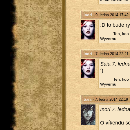
Inori
- 9. ledna 2014 17:42
:D to bude ry
Ten, kdo t
Wy­ver­nu.
Inori
- 7. ledna 2014 22:21
Saia 7. ledn
:)
Ten, kdo t
Wy­ver­nu.
Saia
- 7. ledna 2014 22:19
Inori 7. ledn
O ví­ken­du s