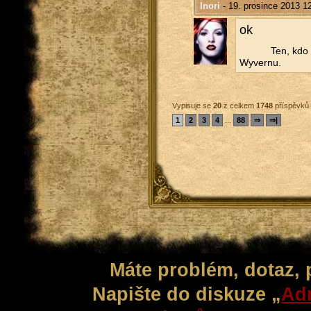
Inori
- 19. prosince 2013 1
ok
Ten, kdo t
Wy­ver­nu.
Vypisuje se
20
z celkem
1748
příspěvků
1
2
3
4
...
88
⇒
⇒|
Máte problém, dotaz,
Napište do diskuze „
Adm