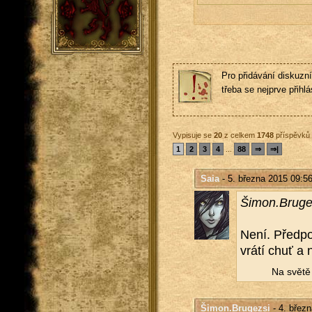
Pro přidávání diskuzní
třeba se nejprve přihlás
Vypisuje se
20
z celkem
1748
příspěvků
1
2
3
4
...
88
⇒
⇒|
Saia
- 5. března 2015 09:5
Šimon.​Bruge
Není. Před­po
vrátí chuť a n
Na světě n
Šimon.Brugezsi
- 4. břez