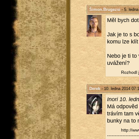
Šimon.Brugezsi
- 5. ledna
Měl bych dot
Jak je to s b
komu lze klít
Nebo je ti to
uvá­že­ní?
Roz­ho­dl 
Derek
- 10. ledna 2014 07:
Inori 10. le
Má od­po­věd 
trá­vím tam v
bunky na to 
http://​
-----------------