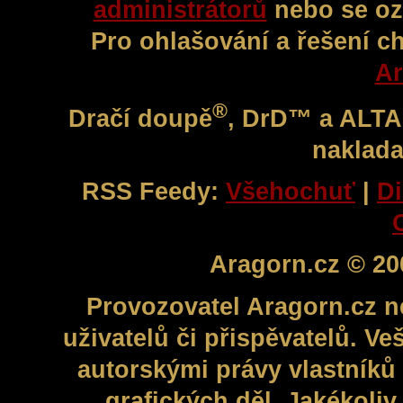
administrátorů
nebo se oz
Pro ohlašování a řešení c
Ar
®
Dračí doupě
, DrD™ a ALT
naklada
RSS Feedy:
Všehochuť
|
Di
Aragorn.cz © 20
Provozovatel Aragorn.cz n
uživatelů či přispěvatelů. V
autorskými právy vlastníků 
grafických děl. Jakékoli