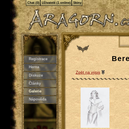
Chat (0)
Uživatelé (1 online)
Skiny
Bere
Registrace
Herna
Zpět na výpis
Diskuze
Články
Galerie
Nápověda