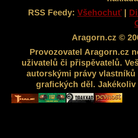
RSS Feedy:
Všehochuť
|
Di
Aragorn.cz © 20
Provozovatel Aragorn.cz n
uživatelů či přispěvatelů. V
autorskými právy vlastníků 
grafických děl. Jakékoli