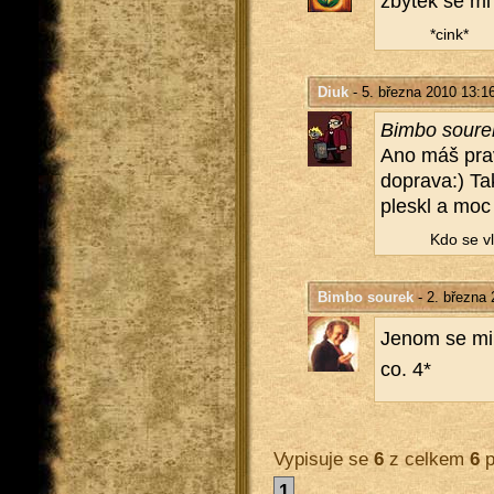
zby­tek se mi 
*cink*
Diuk
- 5. března 2010 13:1
Bimbo sou­re
Ano máš prav­
do­pra­va:) Ta
ples­kl a moc s
Kdo se vle
Bimbo sourek
- 2. března 
Jenom se mi z
co. 4*
Vypisuje se
6
z celkem
6
p
1