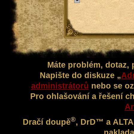
Máte problém, dotaz,
Napište do diskuze „
Adm
administrátorů
nebo se oz
Pro ohlašování a řešení c
Ar
®
Dračí doupě
, DrD™ a ALT
naklada