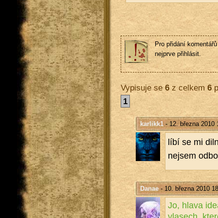
Pro přidání komentářů 
nejprve přihlásit.
Vypisuje se
6
z celkem
6
p
1
karlikk1
- 12. března 2010 
líbí se mi diln
nejsem od­bor
Danae
- 10. března 2010 1
Jo, hlava ide­
vla­sech, kte