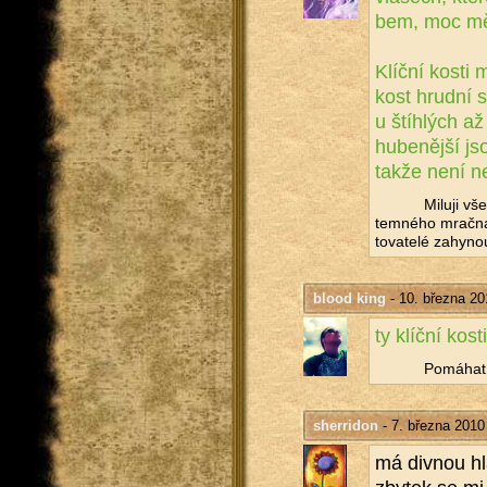
bem, moc mě t
Klíč­ní kosti 
kost hrud­ní 
u štíh­lých až
hu­be­něj­ší 
takže není ne
Mi­lu­ji vš
tem­né­ho mrač­na,
to­va­te­lé za­hy­no
blood king
- 10. března 20
ty klíč­ní ko
Po­má­hat 
sherridon
- 7. března 2010
má div­nou hlav