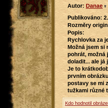
Autor:
Danae
Publikováno: 2
Rozměry originá
Popis:
Rychlovka za j
Možná jsem si 
pohrát, možná j
doladit... ale 
Je to krátkodob
prvním obrázku 
postavy se mi z
tužkami různé t
Kdo hodnotil obráze