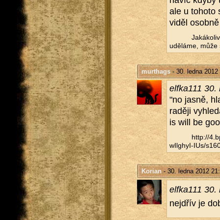
navíc kdyby to
ale u to­ho­to
viděl osob­ně 
Ja­ká­ko­l
udě­lá­me, může s
murthags
- 30. ledna 2012
el­f­ka­111 3
"no jasně, hl
ra­dě­ji vy­hl
is will be goo
http://​4
wIlghyI-IUs/​s160
Korian
- 30. ledna 2012 21
el­f­ka­111 3
nejdřív je dobr