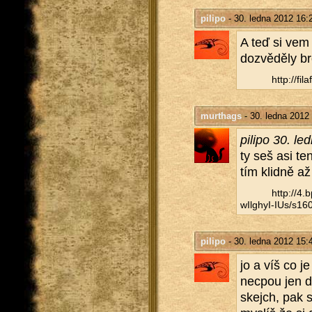
pilipo
- 30. ledna 2012 16:
A teď si vem 
do­zvě­dě­ly bro
http://​fil
murthags
- 30. ledna 2012
pi­li­po 30. 
ty seš asi ten
tím klid­ně a
http://​4
wIlghyI-IUs/​s160
pilipo
- 30. ledna 2012 15:
jo a víš co je
ne­cpou jen do
skejch, pak s n