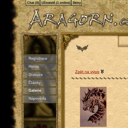
Chat (0)
Uživatelé (1 online)
Skiny
Registrace
Herna
Zpět na výpis
Diskuze
Články
Galerie
Nápověda