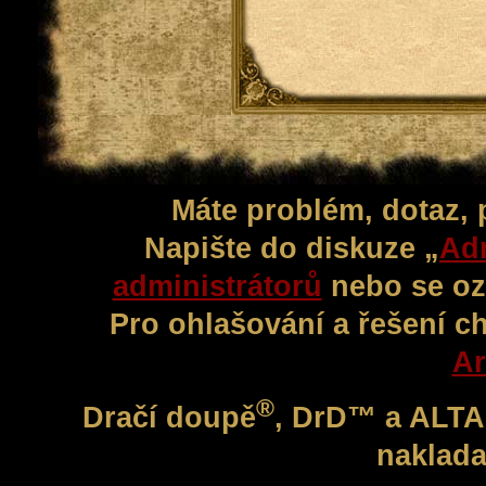
Máte problém, dotaz,
Napište do diskuze „
Adm
administrátorů
nebo se oz
Pro ohlašování a řešení c
Ar
®
Dračí doupě
, DrD™ a ALT
naklada