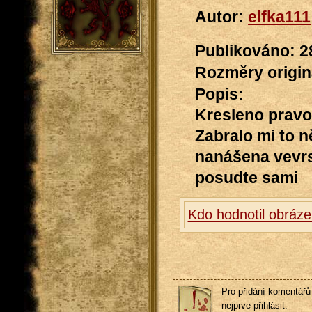
Autor:
elfka111
Publikováno: 2
Rozměry originá
Popis:
Kresleno pravo
Zabralo mi to n
nanášena vevrs
posudte sami
Kdo hodnotil obráz
Pro přidání komentářů 
nejprve přihlásit.