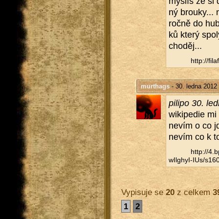
mys­líš že si 
ný brou­ky... 
ročně do huby
ků který spo­l
cho­děj...
http://​fil
murthags
- 30. ledna 2012
pi­li­po 30. 
wi­ki­pe­die m
nevím o co jde
nevím co k to
http://​4
wIlghyI-IUs/​s160
Vypisuje se
20
z celkem
3
1
2