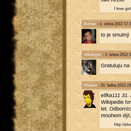
I love gi
Korian
- 1. února 2012 17:
to je smut­ný
vlkobýjec
- 1. února 2012 
Gra­tu­lu­ju na
Plumm
- 31. ledna 2012 23
el­f­ka­111 3
Wi­ki­pe­die tv
let. Od­bor­ní­
mno­hem dýl, n
http://​plu