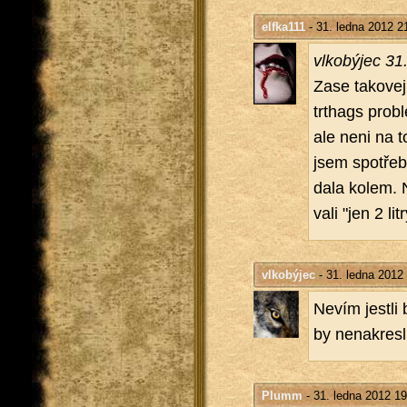
elfka111
- 31. ledna 2012 2
vl­kobý­jec 3
Zase ta­ko­v
trthags pro­bl
ale neni na to
jsem spo­tře­
da­la kolem. 
va­li "jen 2 litr
vlkobýjec
- 31. ledna 2012
Nevím jest­li 
by ne­na­kres­
Plumm
- 31. ledna 2012 19