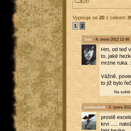
Vypisuje se
20
z celkem
3
1
2
Saia
- 4. února 2012 12:48
Hm, od teď v
to, jaké hezk
mrzne ruka. 
Vážně, po­ve­d
to již bylo ře
Na světě n
joudananek
- 2. února 201
pros­tě ex­ce­l
krvi ..... nato
fakt hezke