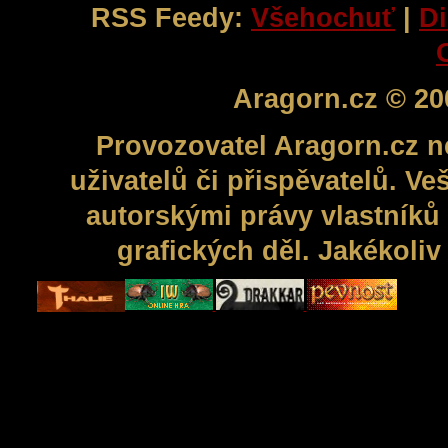
RSS Feedy:
Všehochuť
|
Di
Aragorn.cz © 20
Provozovatel Aragorn.cz n
uživatelů či přispěvatelů. V
autorskými právy vlastníků 
grafických děl. Jakékoli