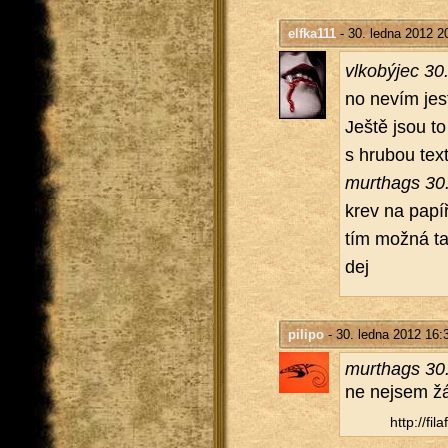
elfka111
- 30. ledna 2012 2
vl­kobý­jec 3
no nevím jest­
Ještě jsou to 
s hru­bou tex­
murthags 30.
krev na pa­pí­
tím možná tak
dej
pilipo
- 30. ledna 2012 16:
murthags 30.
ne nejsem žád­
http://​fil