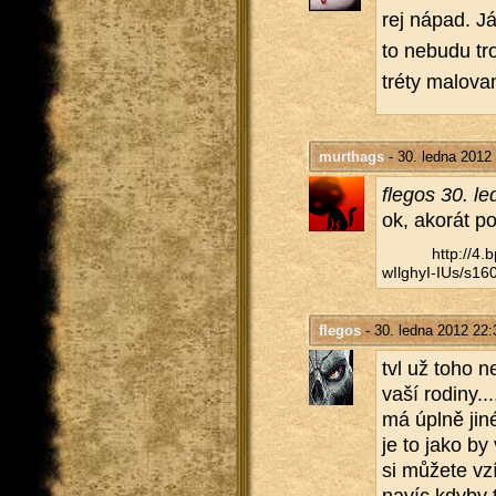
rej nápad. J
to ne­bu­du tr
tréty ma­lo­va
murthags
- 30. ledna 2012
fle­gos 30. l
ok, ako­rát p
http://​4
wIlghyI-IUs/​s160
flegos
- 30. ledna 2012 22:
tvl už toho ne
vaší ro­di­ny.
má úplně jiné 
je to jako by 
si mů­že­te vz