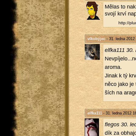
Mělas to na­kr
svojí krví na
http://​plu
vlkobýjec
- 31. ledna 2012
el­f­ka­111 3
Ne­vpí­je­lo...
aroma.
Jinak k tý krv
něco jako je 
ších na ara­go
elfka111
- 31. ledna 2012 1
fle­gos 30. l
dík za ob­ha­j