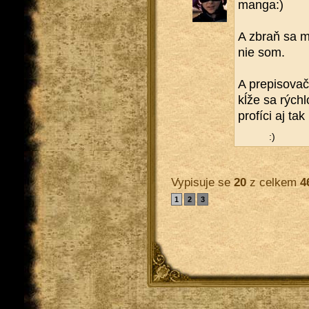
manga:)
A zbraň sa mi
nie som.
A pre­pi­so­va
kĺže sa rých­l
pro­fí­ci aj ta
:)
Vypisuje se
20
z celkem
4
1
2
3