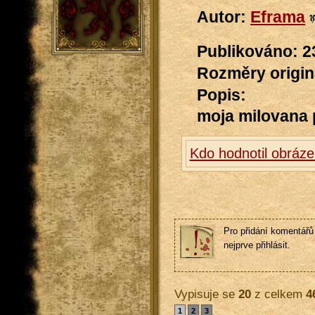
Autor:
Eframa
Publikováno: 2
Rozměry originá
Popis:
moja milovana 
Kdo hodnotil obráze
Pro přidání komentářů 
nejprve přihlásit.
Vypisuje se
20
z celkem
4
1
2
3