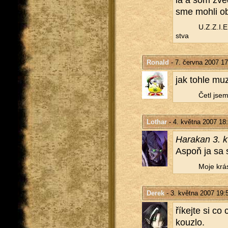
la a som zve­
sme mohli ob­d
U.Z.Z.I.E.L
stva
Ronald
- 7. června 2007 17
jak tohle muz
Četl jsem 
Lothar
- 4. května 2007 18
Ha­rakan 3. 
Aspoň ja sa 
Moje krás
Derek
- 3. května 2007 19:
ří­kej­te si c
kouz­lo.