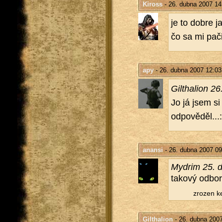
Kiross
- 26. dubna 2007 14
je to dobre ja
čo sa mi pači
apy
- 26. dubna 2007 12:03
Gil­tha­li­on
Jo já jsem si 
od­po­vě­děl...
anansi
- 26. dubna 2007 09
Mydrim 25. 
ta­ko­vý od­bo
zro­zen k
Gilthalion
- 26. dubna 200