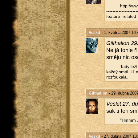
http://​
-----------------
feature=related
Veskit
- 1. května 2007 14:
Gil­tha­li­on
Ne já tohle ří
směju nic oso
Tady leží
každý smál.Už n
rozfou­ka­la.
Gilthalion
- 29. dubna 200
Veskit 27. d
sak ti ten sm
"Hmmm ...
Veskit
- 27. dubna 2007 13