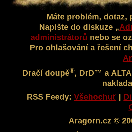
Máte problém, dotaz,
Napište do diskuze „
Adm
administrátorů
nebo se oz
Pro ohlašování a řešení c
Ar
®
Dračí doupě
, DrD™ a ALT
naklada
RSS Feedy:
Všehochuť
|
Di
Aragorn.cz © 20