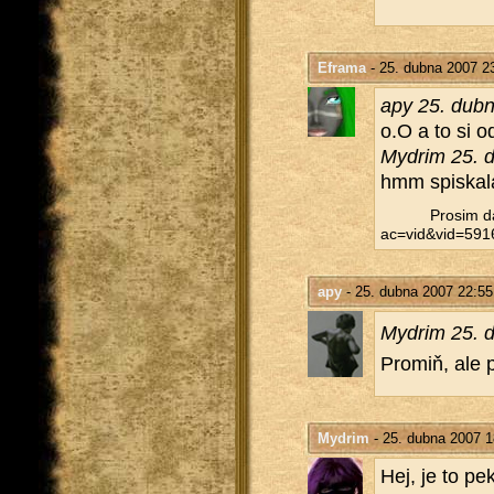
Eframa
- 25. dubna 2007 2
apy 25. dub
o.O a to si od
Mydrim 25. 
hmm spis­ka­l
Pro­sim da
ac=vid&​vid=59
apy
- 25. dubna 2007 22:55
Mydrim 25. 
Promiň, ale pro
Mydrim
- 25. dubna 2007 1
Hej, je to pek