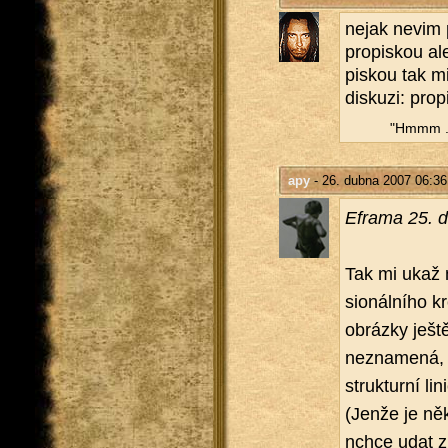
nejak nevim pr
pro­piskou ale
piskou tak mi 
dis­ku­zi: prop
"Hmmm ...
apy
- 26. dubna 2007 06:36
Efra­ma 25. 
Tak mi ukaž ně
si­o­nál­ní­ho
ob­ráz­ky ješt
ne­zna­me­ná, ž
struk­tur­ní l
(Jenže je někd
nchce udat z 