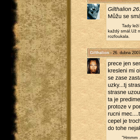
Gil­tha­li­on
Můžu se smát
Tady leží
každý smál.Už n
rozfou­ka­la.
Gilthalion
- 26. dubna 200
prece jen sem 
kres­le­ni mi 
se zase za­sta
uzky...​tj stra
stras­ne uzou
ta je pre­di­m
pro­to­ze v po
ruc­ni mec....​t
cepel je tro­c
do tohe nejak
"Hmmm ...