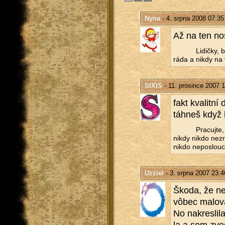
Nyna
- 4. srpna 2008 07:35
Až na ten nos
Li­dič­ky
ráda a nikdy na v
SIXIS
- 11. prosince 2007 1
fakt kva­lit­n
táh­neš když 
Pra­cuj­te
nikdy nikdo ne­zra
nikdo ne­po­slou­
Uzziel
- 3. srpna 2007 23:4
Škoda, že ne­
vôbec ma­lo­v
No na­kres­li­