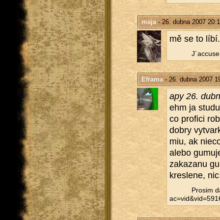
maja
- 26. dubna 2007 20:1
mě se to líbí.
J´accuse.
Eframa
- 26. dubna 2007 1
apy 26. dub
ehm ja stu­du­
co pro­fi­ci ro
dobry vy­tvar­k
miu, ak nieco
alebo gu­mu­j
za­ka­za­nu g
kres­le­ne, ni
Pro­sim da
ac=vid&​vid=59