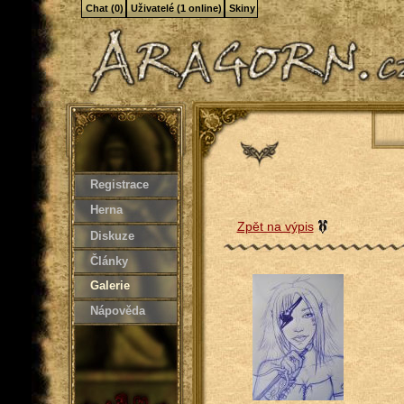
Chat (0)
Uživatelé (1 online)
Skiny
Registrace
Herna
Zpět na výpis
Diskuze
Články
Galerie
Nápověda