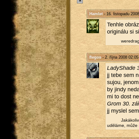
Hamlet
- 16. listopadu 200
Te­nhle ob­rá­
ori­gi­ná­lu si
weredrag
flegos
- 2. října 2008 02:05
La­dySha­de 
jj tebe sem ne
su­jou, jenom 
by jindy ne­da
mi to dost ne
Grom 30. zář
jj mys­lel sem
Ja­ká­ko­l
udě­lá­me, může s