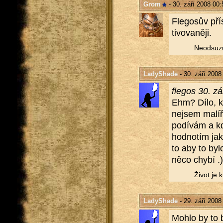
Grom
- 30. září 2008 00:
Fle­go­sův pří
ti­vo­va­ně­ji.
Ne­od­su­z
LadyShade
- 30. září 2008
fle­gos 30. z
Ehm? Dílo, kte
nejsem malíř)
po­dí­vám a k
hod­no­tím jak
to aby to bylo
něco chybí .)
Život je 
LadyShade
- 29. září 2008
Mohlo by to b