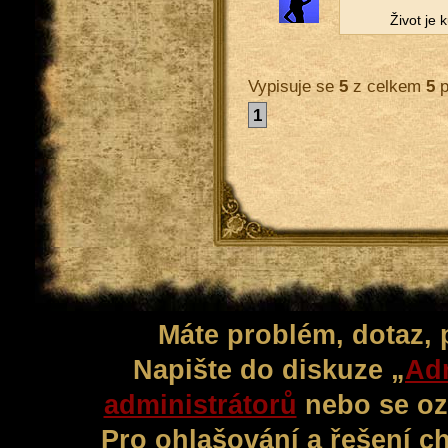
Život je 
Vypisuje se
5
z celkem
5
p
1
Máte problém, dotaz,
Napište do diskuze „
Adm
administrátorů
nebo se oz
Pro ohlašování a řešení c