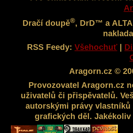
Ar
®
Dračí doupě
, DrD™ a ALT
naklada
RSS Feedy:
Všehochuť
|
Di
Aragorn.cz © 20
Provozovatel Aragorn.cz n
uživatelů či přispěvatelů. V
autorskými právy vlastníků 
grafických děl. Jakékoli