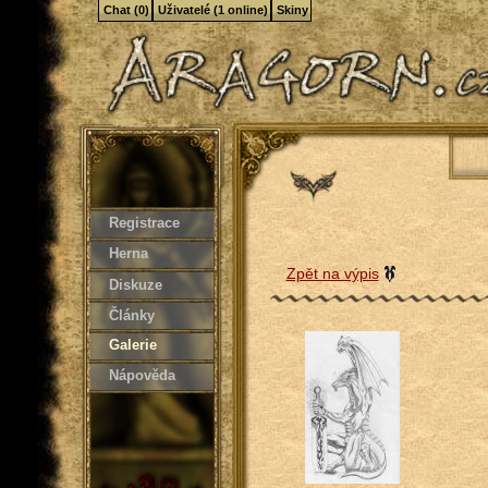
Chat (0)
Uživatelé (1 online)
Skiny
Registrace
Herna
Zpět na výpis
Diskuze
Články
Galerie
Nápověda