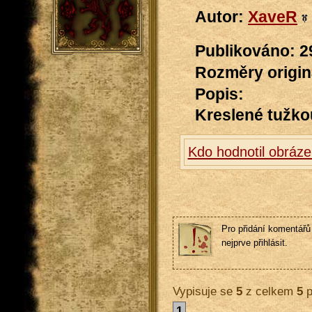
Autor:
XaveR
Publikováno: 29
Rozměry originá
Popis:
Kreslené tužko
Kdo hodnotil obráze
Pro přidání komentářů 
nejprve přihlásit.
Vypisuje se
5
z celkem
5
p
1