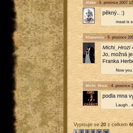
Alake
- 5. prosince 2007 12
pěkný.. :)
meat is s
Khanemis
- 5. prosince 20
Mi­chi_Hro­zi
Jo, možná je 
Fran­ka Her­be
Now you wi
Michi_Hrozi
- 4. prosince 
podla mna vy­
Laugh.. a
Vypisuje se
20
z celkem
6
1
2
3
4
⇒
⇒|