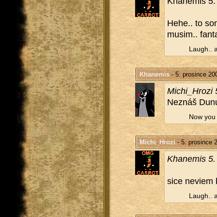
Kha­ne­mis 5.
Hehe.. to som
musim.. fan­ta­
Laugh.. a
Khanemis
- 5. prosince 20
Mi­chi_Hro­zi
Ne­znáš Dunu,
Now you wi
Michi_Hrozi
- 5. prosince 
Kha­ne­mis 5.
sice ne­vi­em 
Laugh.. a