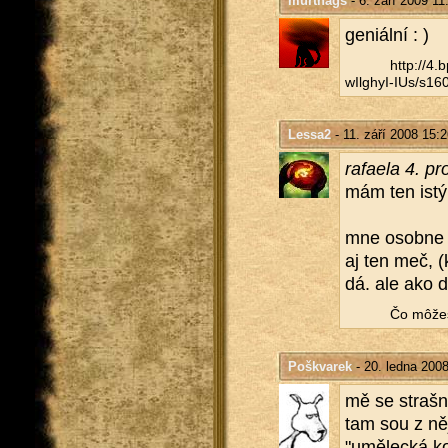
murthags
- 6. září 2009 11
ge­ni­ál­ní : )
http://​4
wIlghyI-IUs/​s160
Lessa2
- 11. září 2008 15:2
ra­fa­e­la 4. 
mám ten istý 
mne osob­ne t
aj ten meč, (k
dá. ale ako d
Čo môžeš 
Poškvarek
- 20. ledna 200
mě se straš­n
tam sou z něj 
"umě­lec­ká ko