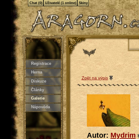
Chat (0)
Uživatelé (1 online)
Skiny
Registrace
Herna
Zpět na výpis
Diskuze
Články
Galerie
Nápověda
Autor:
Mydrim