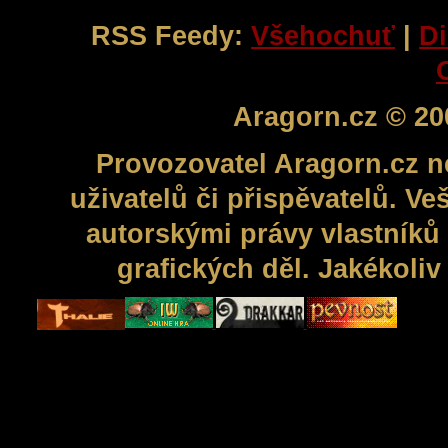
RSS Feedy:
Všehochuť
|
Di
Aragorn.cz © 20
Provozovatel Aragorn.cz n
uživatelů či přispěvatelů. V
autorskými právy vlastníků 
grafických děl. Jakékoli