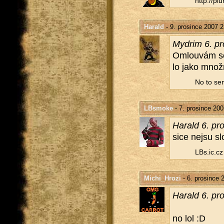
http://​plu
Harald
- 9. prosince 2007 2
Mydrim 6. pr
Omlou­vám se..
lo jako množ­
No to se
LBsmoke
- 7. prosince 200
Ha­rald 6. pr
sice nejsu sl
LBs.​ic.​cz
Michi_Hrozi
- 6. prosince 
Ha­rald 6. pr
no lol :D