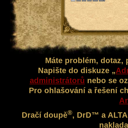
Máte problém, dotaz,
Napište do diskuze „
Adm
administrátorů
nebo se oz
Pro ohlašování a řešení c
Ar
®
Dračí doupě
, DrD™ a ALT
naklada