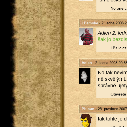
No one c
LBsmoke
- 2. ledna 2008 2
Adien 2. led
šak jo bez­dis­
LBs.​ic.​cz
Adien
- 2. ledna 2008 20:3
No tak nevim 
ně skvě­lý:) L
správ­ně ujetý
Ote­vře­te 
Plumm
- 28. prosince 2007
tak tohle je do