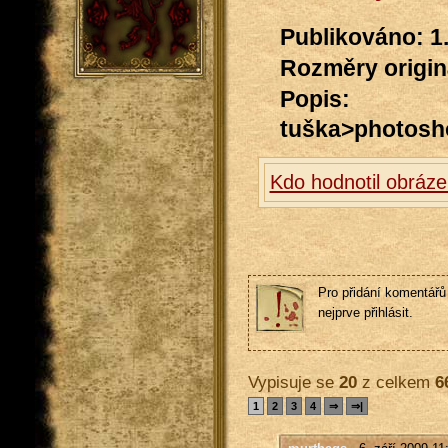
Publikováno: 1
Rozměry originá
Popis:
tuška>photosh
Kdo hodnotil obráze
Pro přidání komentářů 
nejprve přihlásit.
Vypisuje se
20
z celkem
6
1
2
3
4
⇒
⇒|