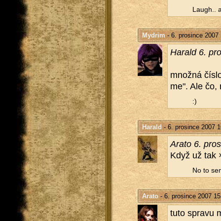
Laugh.. a
Mydrim
- 6. prosince 2007
Ha­rald 6. pr
množ­ná číslo 
me". Ale čo, 
:)
Harald
- 6. prosince 2007 1
Arato 6. pro­
Když už ta
No to se
Arato
- 6. prosince 2007 15
tuto spra­vu 