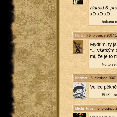
Ha­rald 6. pr
xD xD xD
ha­ku­na m
Harald
- 6. prosince 2007 1
Mydrim, ty jsi
"..."všet­kým 
mi, že je to m
No to se
Nezmar
- 6. prosince 2007
Ve­li­ce pěkn
BLIK....​no
Michi_Hrozi
- 5. prosince 