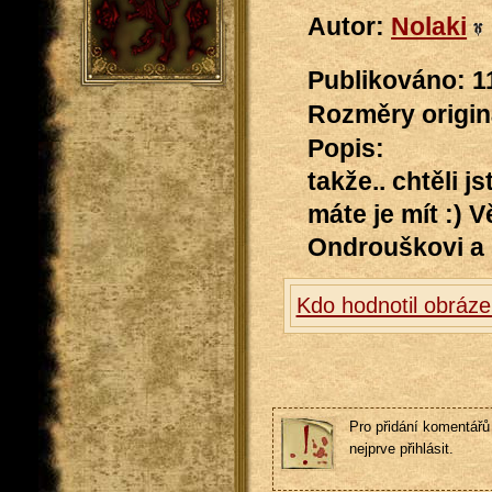
Autor:
Nolaki
Publikováno: 1
Rozměry originá
Popis:
takže.. chtěli j
máte je mít :) 
Ondrouškovi a s
Kdo hodnotil obráze
Pro přidání komentářů 
nejprve přihlásit.