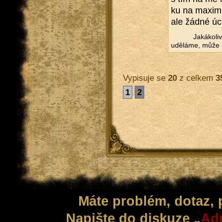
ku na ma­xi­m
ale žádné úchy
Ja­ká­ko­l
udě­lá­me, může s
Vypisuje se
20
z celkem
3
1
2
Máte problém, dotaz,
Napište do diskuze „
Adm