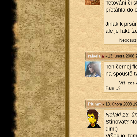
Te­to­vá­ní či
pře­táh­la do 
Jinak k prsům,
ale je fakt, ž
Ne­od­su­z
rafaela
- 13. února 2008 
Ten čer­nej fl
na spous­tě t
Víš, cos 
Paní...?
Plumm
- 13. února 2008 1
No­la­ki 13. 
Stí­no­vat? No
dim:)
Vršek jo, tam 