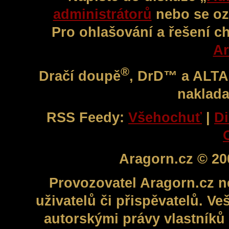
administrátorů
nebo se oz
Pro ohlašování a řešení c
Ar
®
Dračí doupě
, DrD™ a ALT
naklada
RSS Feedy:
Všehochuť
|
Di
Aragorn.cz © 20
Provozovatel Aragorn.cz n
uživatelů či přispěvatelů. V
autorskými právy vlastníků 