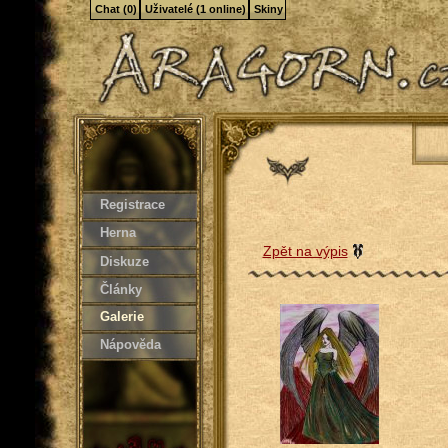
Chat (0)
Uživatelé (1 online)
Skiny
Registrace
Herna
Zpět na výpis
Diskuze
Články
Galerie
Nápověda