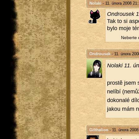
Nolaki
- 11. února 2008 21:
On­d­rou­sek
Tak to si asp
bylo moje tém
Ne­ber­te
Ondrousek
- 11. února 200
No­la­ki 11. 
pros­tě jsem 
ne­lí­bí (ne­m
do­ko­na­lé díl
jakou mám ná­
Gilthalion
- 11. února 2008