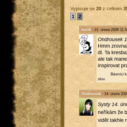
Vypisuje se
20
z celkem
3
1
2
kucik
- 21. února 2008 11:5
On­d­rou­sek
Hmm zrov­na v
dl. Ta kres­ba
ale tak mane m
in­spi­ro­vat p
Bás­ní­ci k
slov.
Ondrousek
- 14. února 200
Systy 14. ún
ne­ří­kám že b
vidět takhle n