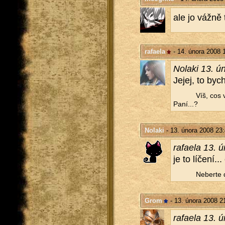
ale jo vážně t
rafaela
- 14. února 2008 
No­la­ki 13. 
Jejej, to bych
Víš, cos 
Paní...?
Nolaki
- 13. února 2008 23
ra­fa­e­la 13
je to lí­če­ní
Ne­ber­te
Grom
- 13. února 2008 2
ra­fa­e­la 13