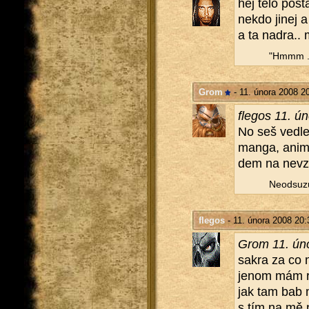
hej telo po­sta
nekdo jinej a 
a ta nadra.. m
"Hmmm ...
Grom
- 11. února 2008 2
fle­gos 11. 
No seš vedle, 
manga, anime 
dem na ne­vzle
Ne­od­su­z
flegos
- 11. února 2008 20:
Grom 11. ún
sakra za co 
jenom mám rád 
jak tam bab 
s tím na mě n