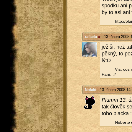
spod­ku ani prd
by to asi ani t
http://​plu
rafaela
- 13. února 2008 
je­ži­ši, než 
pěkný, to po­z
lý:D
Víš, cos 
Paní...?
Nolaki
- 13. února 2008 14
Plumm 13. ú
tak člo­věk se
toho plac­ka :
Ne­ber­te