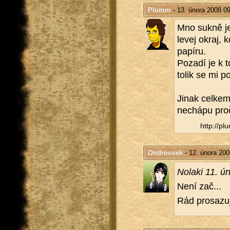
Plumm
- 13. února 2008 0
Mno sukně je
levej okraj, k
pa­pí­ru.
Po­za­dí je k 
tolik se mi po­z
Jinak cel­kem
ne­chá­pu pro
http://​plu
Ondrousek
- 12. února 200
No­la­ki 11. 
Není zač...
Rád pro­sa­zu