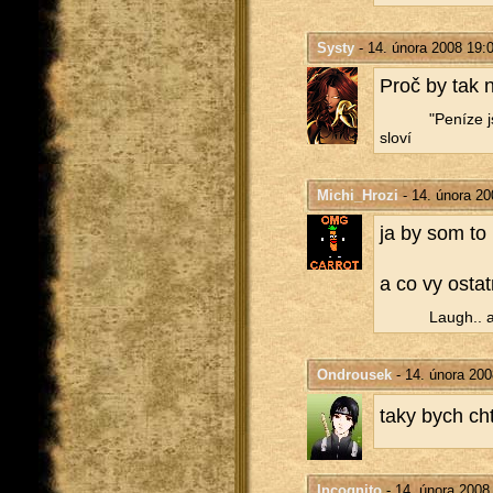
Systy
- 14. února 2008 19:
Proč by tak n
"Pe­ní­ze 
slo­ví
Michi_Hrozi
- 14. února 20
ja by som to n
a co vy ostat­
Laugh.. a
Ondrousek
- 14. února 200
taky bych chtě
Incognito
- 14. února 2008