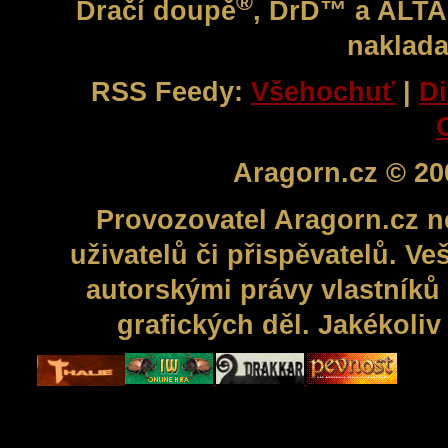
®
Dračí doupě
, DrD™ a ALT
naklada
RSS Feedy:
Všehochuť
|
Di
Aragorn.cz © 20
Provozovatel Aragorn.cz n
uživatelů či přispěvatelů. V
autorskými právy vlastníků 
grafických děl. Jakékoli