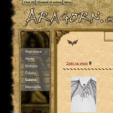
Chat (0)
Uživatelé (0 online)
Skiny
Registrace
Herna
Zpět na výpis
Diskuze
Články
Galerie
Nápověda