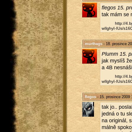
fle­gos 15. p
tak mám se na
http://​4
wIlghyI-IUs/​s160
murthags
- 18. prosince 2
Plumm 15. pr
jak mys­líš že
a 4B ne­sná­
http://​4
wIlghyI-IUs/​s160
flegos
- 15. prosince 2009 
tak jo.. po­sl
jedná o tu sl
na ori­gi­nál,
mál­ně spo­ko