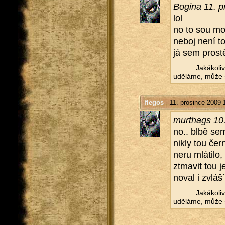
Bo­gi­na 11. 
lol
no to sou mo
neboj není to
já sem pros­tě
Ja­ká­ko­l
udě­lá­me, může s
flegos
- 11. prosince 2009 
murthags 10.
no.. blbě sem 
nik­ly tou čer
ne­ru mlá­ti­lo
ztma­vit tou j
no­val i zvláš
Ja­ká­ko­l
udě­lá­me, může s