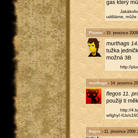
gas který můj
Ja­ká­ko­l
udě­lá­me, může s
Plumm
- 15. prosince 2009
murthags 14.
tužka jed­nič
možná 3B
http://​plu
murthags
- 14. prosince 2
fle­gos 11. p
po­u­ži­ji ti 
http://​4
wIlghyI-IUs/​s160
flegos
- 11. prosince 2009 