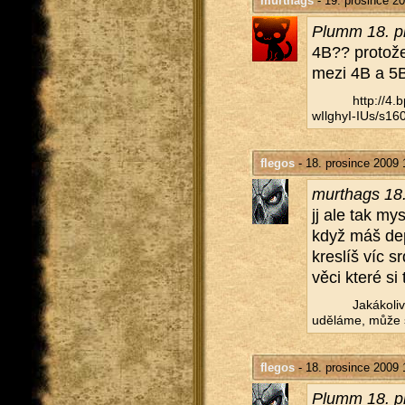
murthags
- 19. prosince 2
Plumm 18. pr
4B?? pro­to­že
mezi 4B a 5B
http://​4
wIlghyI-IUs/​s160
flegos
- 18. prosince 2009 
murthags 18.
jj ale tak mys
když máš depk
kres­líš víc s
věci které si 
Ja­ká­ko­l
udě­lá­me, může s
flegos
- 18. prosince 2009 
Plumm 18. pr