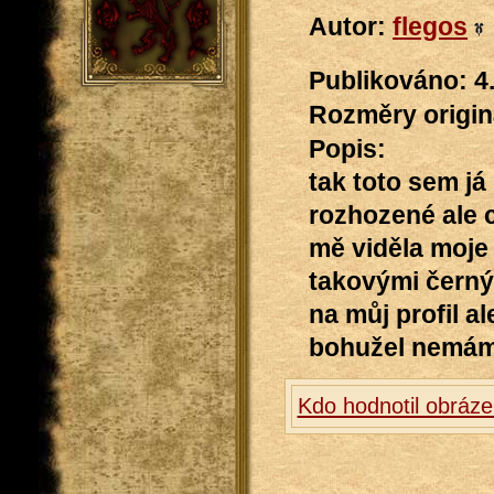
Autor:
flegos
Publikováno: 4
Rozměry originá
Popis:
tak toto sem já
rozhozené ale c
mě viděla moje
takovými černým
na můj profil al
bohužel nemám 
Kdo hodnotil obráze