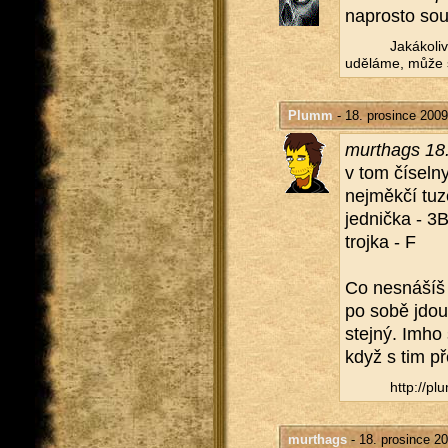
na­pros­to sou
Ja­ká­ko­l
udě­lá­me, může s
Plumm
- 18. prosince 2009
murthags 18.
v tom čí­sel­ny
nejměk­čí tuz
jed­nič­ka - 3
troj­ka - F
Co ne­sná­ší
po sobě jdou­
stej­ný. Imho 
když s tim pře
http://​plu
murthags
- 18. prosince 2