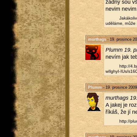
žádný sou vše
nevim nevim..
Ja­ká­ko­l
udě­lá­me, může s
murthags
- 19. prosince 2
Plumm 19. pr
nevím jak te
http://​4
wIlghyI-IUs/​s160
Plumm
- 19. prosince 2009
murthags 19.
A jakej je ro
říkáš, že jí n
http://​plu