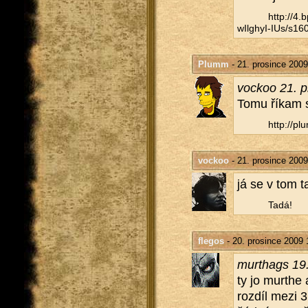
http://​4
wIlghyI-IUs/​s160
Plumm
- 21. prosince 2009
vockoo 21. p
Tomu říkam sl
http://​plu
vockoo
- 21. prosince 2009
já se v tom t
Tadá!
flegos
- 20. prosince 2009 
murthags 19.
ty jo murthe a
roz­díl mezi 