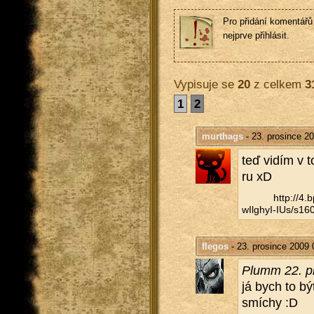
Pro přidání komentářů 
nejprve přihlásit.
Vypisuje se
20
z celkem
3
1
2
murthags
- 23. prosince 2
teď vidím v to
ru xD
http://​4
wIlghyI-IUs/​s160
flegos
- 23. prosince 2009 
Plumm 22. pr
já bych to být
smí­chy :D