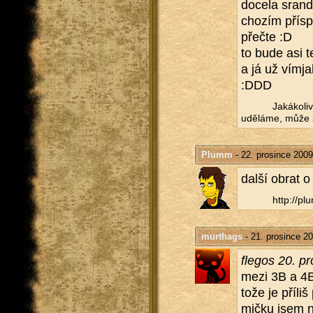
do­ce­la sran­
cho­zím pří­sp
pře­čte :D
to bude asi t
a já už vímjak
:DDD
Ja­ká­ko­l
udě­lá­me, může s
Plumm
- 22. prosince 2009
další obrat o
http://​plu
murthags
- 21. prosince 2
fle­gos 20. p
mezi 3B a 4B 
to­že je pří­l
mič­ku jsem n