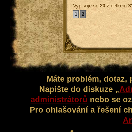
Vypisuje se
20
z celkem
3
1
2
Máte problém, dotaz,
Napište do diskuze „
Adm
administrátorů
nebo se oz
Pro ohlašování a řešení c
Ar