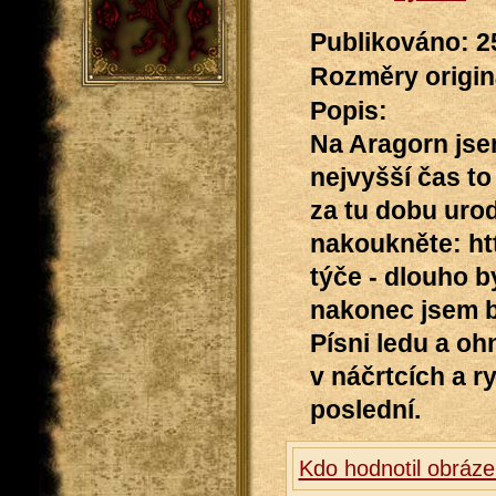
Publikováno: 2
Rozměry originá
Popis:
Na Aragorn jsem
nejvyšší čas to
za tu dobu urod
nakoukněte: htt
týče - dlouho b
nakonec jsem by
Písni ledu a oh
v náčrtcích a 
poslední.
Kdo hodnotil obráz