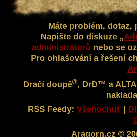
Máte problém, dotaz,
Napište do diskuze „
Adm
administrátorů
nebo se oz
Pro ohlašování a řešení c
Ar
®
Dračí doupě
, DrD™ a ALT
naklada
RSS Feedy:
Všehochuť
|
Di
Aragorn.cz © 20