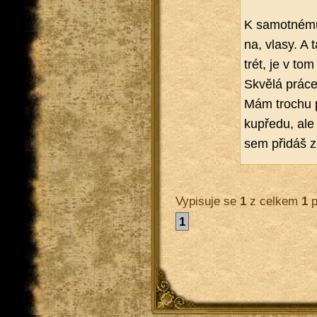
K sa­mot­né­mu
na, vlasy. A t
trét, je v tom 
Skvě­lá práce
Mám tro­chu po
kupře­du, ale 
sem při­dáš z
Vypisuje se
1
z celkem
1
p
1