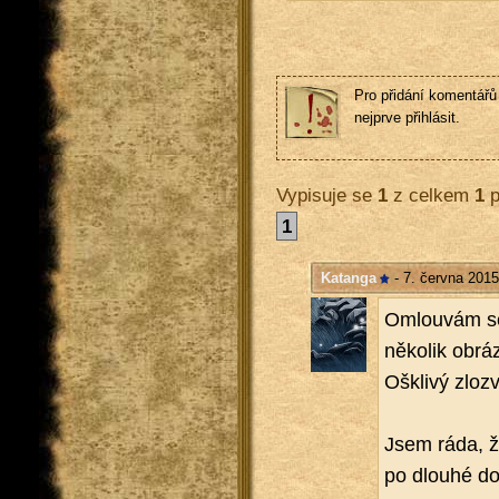
Pro přidání komentářů 
nejprve přihlásit.
Vypisuje se
1
z celkem
1
p
1
Katanga
- 7. června 2015
Omlou­vám se, 
ně­ko­lik ob­r
Oš­k­li­vý zlo­
Jsem ráda, že 
po dlou­hé dob