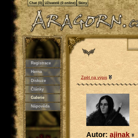
Chat (0)
Uživatelé (0 online)
Skiny
Registrace
Herna
Zpět na výpis
Diskuze
Články
Galerie
Nápověda
Autor:
ajinak