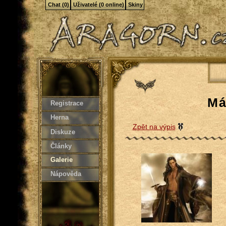
Chat (0)
Uživatelé (0 online)
Skiny
Má
Registrace
Herna
Zpět na výpis
Diskuze
Články
Galerie
Nápověda