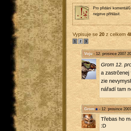
Pro přidání komentářů 
nejprve přihlásit.
Vypisuje se
20
z celkem
4
1
2
3
Voju
- 12. prosince 2007 20
Grom 12. pro
a za­str­če­ne
zie ne­vy­mys­
ná­řa­dí tam 
Grom
- 12. prosince 200
Tře­bas ho má 
:D