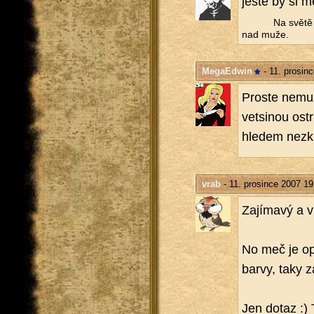
ještě by si mě
Na světě n
nad muže.
MegaEdwin
- 11. prosin
Pro­s­te ne­mu
vet­si­nou ostr
hle­dem ne­zku
vrab
- 11. prosince 2007 19
Za­jí­ma­vý a 
No meč je opr
barvy, taky za­
Jen dotaz :) 