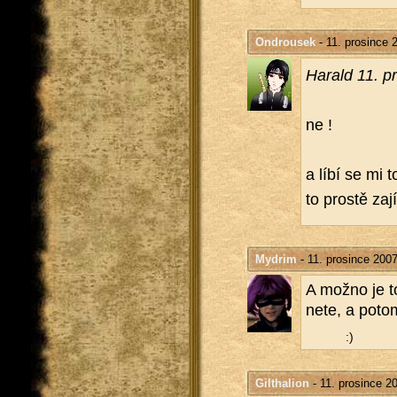
Ondrousek
- 11. prosince 
Ha­rald 11. p
ne !
a líbí se mi t
to pros­tě za­
Mydrim
- 11. prosince 200
A možno je to
nete, a potom 
:)
Gilthalion
- 11. prosince 2