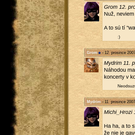
Grom 12. pro
Nuž, ne­vi­em 
A to sú tí "wa
:)
Grom
- 12. prosince 200
Mydrim 11. p
Ná­ho­dou ma­n
kon­cer­ty v k
Ne­od­su­z
Mydrim
- 11. prosince 200
Mi­chi_Hro­zi
Ha ha, a to st
že nie je ga­y­