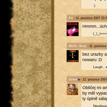
:)
Fir
- 11. prosince 2007 23:
Hmmm...úchy
(_)_)===
Michi_Hrozi
- 11. prosince
bez uraz­ky al
no­wa­ru :D
Laugh.. a
Grom
- 11. prosince 200
Ob­li­čej mi a
by měl vy­pa­d
ty úplně sá­la­
Ne­od­su­z