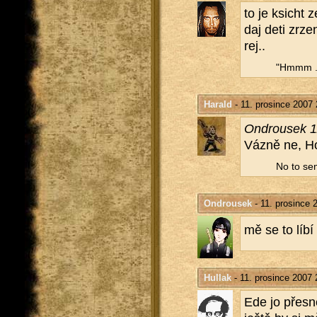
to je ksicht z
daj deti zr­ze
rej..
"Hmmm ...
Harald
- 11. prosince 2007 
On­d­rou­sek 
Vázně ne, H
No to se
Ondrousek
- 11. prosince 
mě se to líb
Hullak
- 11. prosince 2007 
Ede jo přes­ně