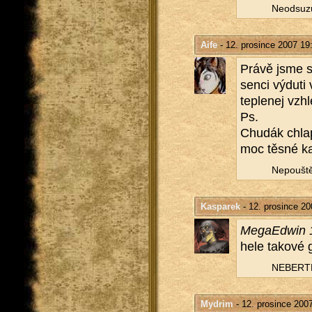
Ne­od­su­z
Aife
- 12. prosince 2007 19
Právě jsme s 
sen­ci vý­du­t
tep­le­nej vzh
Ps.
Chudák chlap, 
moc těsné ka
Ne­pouš­t
Kasparek
- 12. prosince 20
Me­ga­Edwin 1
hele ta­ko­vé
NE­BER­TE
Mydrim
- 12. prosince 200