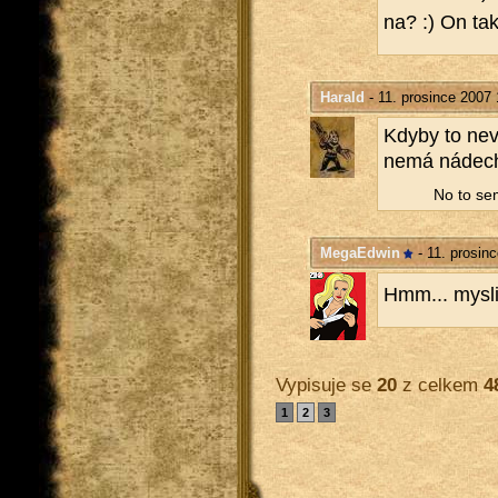
na? :) On tak 
Harald
- 11. prosince 2007 
Kdyby to ne­vy
nemá ná­dech 
No to se
MegaEdwin
- 11. prosin
Hmm... mys­li
Vypisuje se
20
z celkem
4
1
2
3