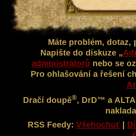
Máte problém, dotaz,
Napište do diskuze „
Adm
administrátorů
nebo se oz
Pro ohlašování a řešení c
Ar
®
Dračí doupě
, DrD™ a ALT
naklada
RSS Feedy:
Všehochuť
|
Di