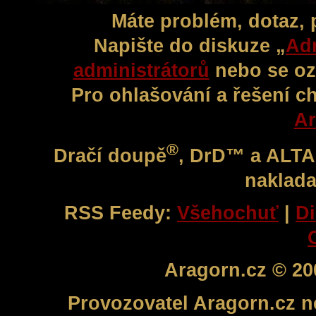
Máte problém, dotaz,
Napište do diskuze „
Adm
administrátorů
nebo se oz
Pro ohlašování a řešení c
Ar
®
Dračí doupě
, DrD™ a ALT
naklada
RSS Feedy:
Všehochuť
|
Di
Aragorn.cz © 20
Provozovatel Aragorn.cz n