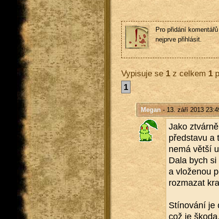
Pro přidání komentářů 
nejprve přihlásit.
Vypisuje se
1
z celkem
1
p
1
Megan
- 13. září 2013 23:4
Jako ztvár­ně
před­sta­vu a 
nemá větší um
Dala bych si 
a vlo­že­nou 
roz­ma­zat kra
Stí­no­vá­ní je
což je škoda