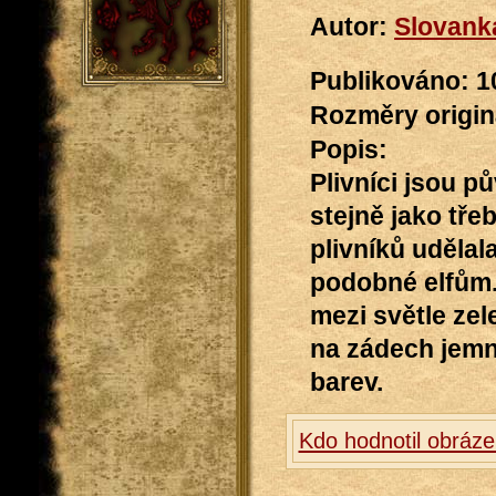
Autor:
Slovank
Publikováno: 10
Rozměry originá
Popis:
Plivníci jsou p
stejně jako třeb
plivníků udělal
podobné elfům.
mezi světle zel
na zádech jemn
barev.
Kdo hodnotil obráze