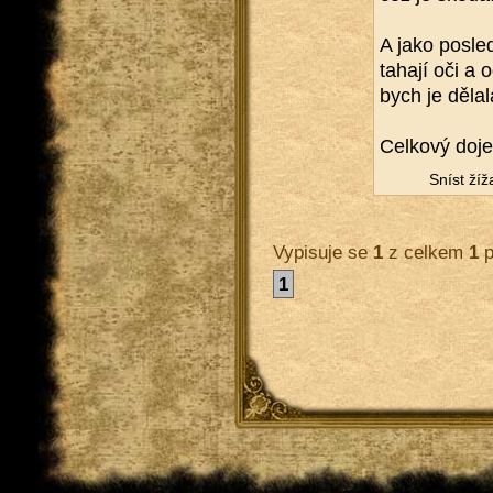
A jako po­sled
ta­ha­jí oči a
bych je dě­la
Cel­ko­vý doje
Sníst ží­ž
Vypisuje se
1
z celkem
1
p
1