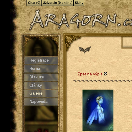
Chat (0)
Uživatelé (0 online)
Skiny
Registrace
Herna
Zpět na výpis
Diskuze
Články
Galerie
Nápověda