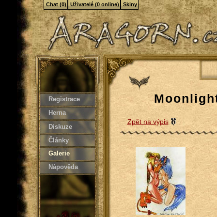
Chat (0)
Uživatelé (0 online)
Skiny
Moonlight
Registrace
Herna
Zpět na výpis
Diskuze
Články
Galerie
Nápověda