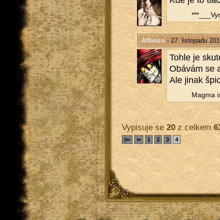
Kde je to tla­
***___­Vy­
Alfonzo
- 27. listopadu 20
Tohle je sku­t
Obá­vám se ale
Ale jinak špic
Magma is
Vypisuje se
20
z celkem
6
|⇐
⇐
1
2
3
4