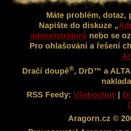
Máte problém, dotaz,
Napište do diskuze „
Adm
administrátorů
nebo se oz
Pro ohlašování a řešení c
Ar
®
Dračí doupě
, DrD™ a ALT
naklada
RSS Feedy:
Všehochuť
|
Di
Aragorn.cz © 20