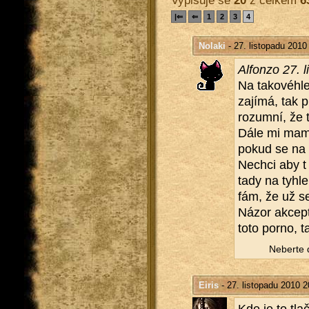
|⇐
⇐
1
2
3
4
Nolaki
- 27. listopadu 2010
Al­fon­zo 27. 
Na ta­ko­vé­hl
za­jí­má, tak p
ro­zum­ní, že 
Dále mi ma­min
pokud se na to
Ne­chci aby t 
tady na tyhle
fám, že už se 
Názor ak­cep­t
toto porno, t
Ne­ber­te
Eiris
- 27. listopadu 2010 2