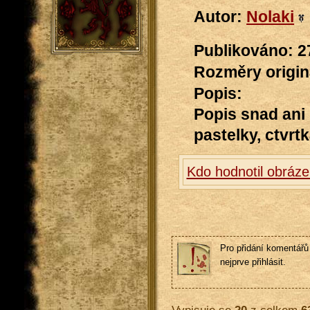
Autor:
Nolaki
Publikováno: 2
Rozměry originá
Popis:
Popis snad ani 
pastelky, ctvrt
Kdo hodnotil obráze
Pro přidání komentářů 
nejprve přihlásit.
Vypisuje se
20
z celkem
6