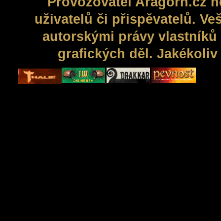
Provozovatel Aragorn.cz n
uživatelů či přispěvatelů. V
autorskými právy vlastníků 
grafických děl. Jakékoli