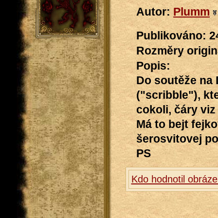
Autor:
Plumm
Publikováno: 2
Rozměry originá
Popis:
Do soutěže na 
("scribble"), k
cokoli, čáry vi
Má to bejt fejk
šerosvitovej po
PS
Kdo hodnotil obráze