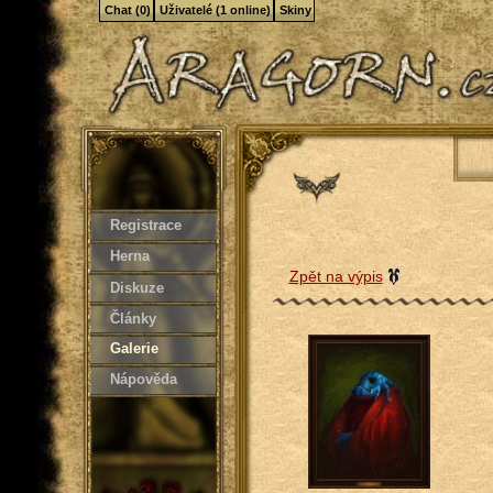
Chat (0)
Uživatelé (1 online)
Skiny
Registrace
Herna
Zpět na výpis
Diskuze
Články
Galerie
Nápověda