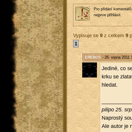
Pro přidání komentářů 
nejprve přihlásit.
Vypisuje se
9
z celkem
9
p
1
EREBOS
- 26. srpna 2011 
Je­di­né, co s
krku se zla­t
hle­dat.
__________
pi­li­po 25. 
Na­pros­tý sou
Ale autor je n