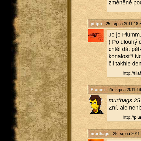
změ­ně­né po­d
pilipo
- 25. srpna 2011 18:
Jo jo Plumm..
( Po dlou­hý d
chtěl dát pět
ko­na­lost"! 
čil takhle de­
http://​fil
Plumm
- 25. srpna 2011 18
murthags 25.
Zní, ale neni:
http://​plu
murthags
- 25. srpna 2011