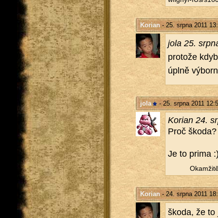
Korian
- 25. srpna 2011 13
jola 25. srp
pro­to­že kdyby
úplně vý­bor­ný
jola
- 25. srpna 2011 12:
Ko­ri­an 24. 
Proč škoda?
Je to prima :
Oka­mži­tě
Korian
- 24. srpna 2011 18
škoda, že to je