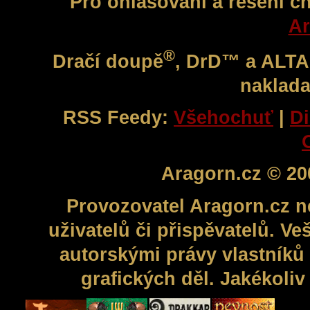
Pro ohlašování a řešení c
Ar
®
Dračí doupě
, DrD™ a ALT
naklada
RSS Feedy:
Všehochuť
|
Di
Aragorn.cz © 20
Provozovatel Aragorn.cz n
uživatelů či přispěvatelů. V
autorskými právy vlastníků 
grafických děl. Jakékoli