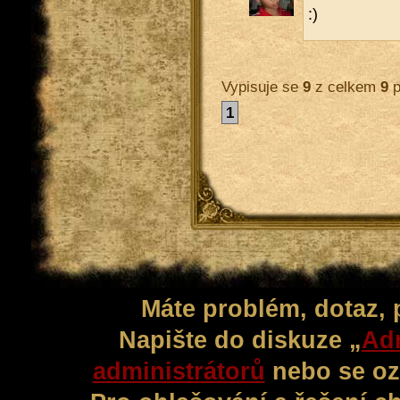
:)
Vypisuje se
9
z celkem
9
p
1
Máte problém, dotaz,
Napište do diskuze „
Adm
administrátorů
nebo se oz