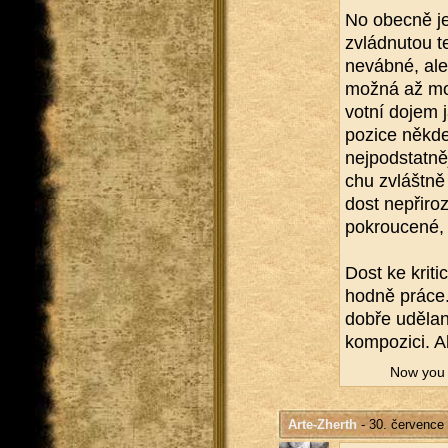
No obec­ně je
zvlád­nu­tou t
ne­váb­né, ale
možná až moc 
vot­ní dojem j
po­zi­ce někde
nej­pod­stat­ně
chu zvlášt­ně p
dost ne­při­ro
po­krou­ce­n
Dost ke kri­ti
hodně práce.
dobře udě­la­
kom­po­zi­ci. 
Now you wi
Arte-Zherth
- 30. července