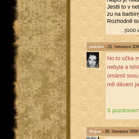
Jest­li to v n
zu na bar­bí­n
Roz­hod­ně to 
...[GOD is
merelin
- 31. července 200
No to očka s
ne­by­la a to
omá­mil svou 
mě dávam jas
S pozdra­ve
flegos
- 30. července 2009