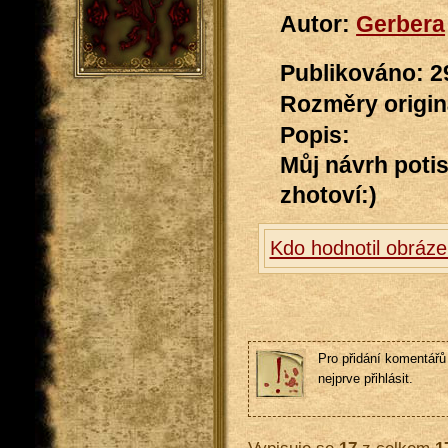
Autor:
Gerbera
Publikováno: 2
Rozměry originá
Popis:
Můj návrh potis
zhotoví:)
Kdo hodnotil obráz
Pro přidání komentářů 
nejprve přihlásit.
Vypisuje se
17
z celkem
1