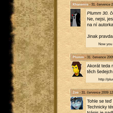
Khanemis
- 31. července 
Plumm 30. če
Ne, nejsi, jest
na ní au­tor­k
Jinak prav­da
Now you wi
Plumm
- 31. července 200
Ako­rát teda n
těch še­dejch 
http://​plu
Zoe
- 31. července 2009 12
Tohle se teď
Tech­nic­ky tém
Nápis je nad­b