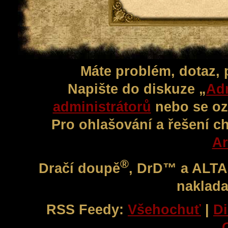
Máte problém, dotaz,
Napište do diskuze „
Adm
administrátorů
nebo se oz
Pro ohlašování a řešení c
Ar
®
Dračí doupě
, DrD™ a ALT
naklada
RSS Feedy:
Všehochuť
|
Di