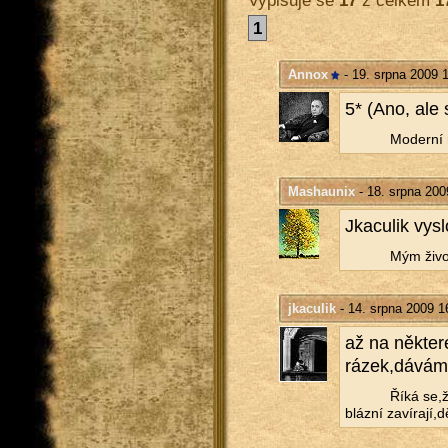
1
Annox
- 19. srpna 2009 
5* (Ano, ale s
Mo­der­ní r
Mashaunix
- 18. srpna 200
Jka­cu­lik vy­s
Mým ži­vot
jkaculik
- 14. srpna 2009 1
až na ně­kte­r
rá­zek,dávám
Říká se,že
bláz­ní za­ví­ra­jí,