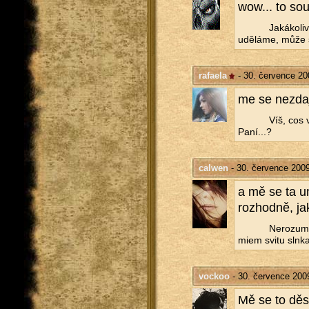
wow... to sou 
Ja­ká­ko­l
udě­lá­me, může s
rafaela
- 30. července 20
me se ne­zdaj 
Víš, cos 
Paní...?
calwen
- 30. července 2009
a mě se ta um
roz­hod­ně, ja
Ne­ro­zu­
mi­em svitu slnk
vockoo
- 30. července 200
Mě se to děsně