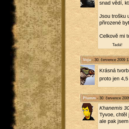
snad vědí, kt
Jsou troš­ku 
při­ro­ze­né by­t
Cel­ko­vě mi t
Tadá!
Voju
- 30. července 2009 1
Krás­ná tvor­
proto jen 4,5 .
Plumm
- 30. července 200
Kha­ne­mis 30
Tyvoe, chtěl 
ale pak jsem 