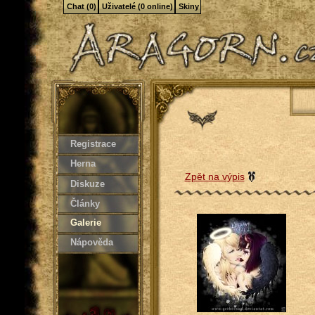
Chat (0)
Uživatelé (0 online)
Skiny
Registrace
Herna
Zpět na výpis
Diskuze
Články
Galerie
Nápověda