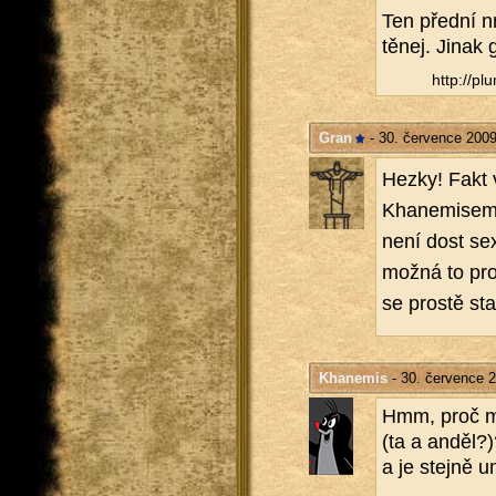
Ten před­ní n
tě­nej. Jinak 
http://​plu
Gran
- 30. července 2009
Hezky! Fakt v
Kha­ne­mi­sem
není dost se
možná to pro
se pros­tě sta
Khanemis
- 30. července 
Hmm, proč mi 
(ta a anděl?)
a je stej­ně u