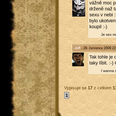
vážně moc pě
dr­že­ně naž 
sexu v nebi :-
bylo ukot­ve­n
kou­pil :-)
Je sex ne
Jeff
- 29. července 2009 22
Tak tohle je 
taky líbit. :-
I wanna s
Vypisuje se
17
z celkem
1
1