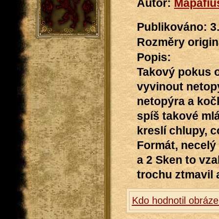
Autor:
Mapafiu
Publikováno: 3
Rozměry originá
Popis:
Takový pokus o
vyvinout netopý
netopýra a koč
spíš takové mlá
kreslí chlupy,
Formát, necelý 
a 2 Sken to vzal
trochu ztmavil 
Kdo hodnotil obráz