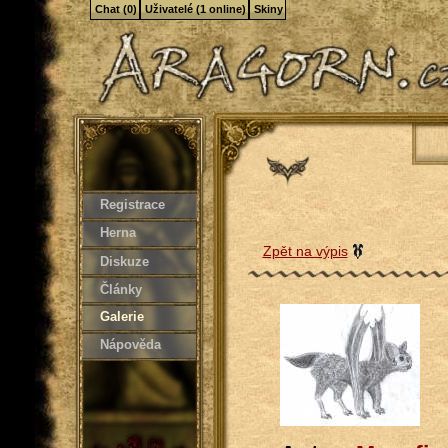
Chat (0)
Uživatelé (1 online)
Skiny
Registrace
Herna
Zpět na výpis
Diskuze
Články
Galerie
Nápověda