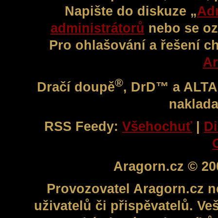
Napište do diskuze „
Adm
administrátorů
nebo se oz
Pro ohlašování a řešení c
Ar
®
Dračí doupě
, DrD™ a ALT
naklada
RSS Feedy:
Všehochuť
|
Di
Aragorn.cz © 20
Provozovatel Aragorn.cz n
uživatelů či přispěvatelů. V