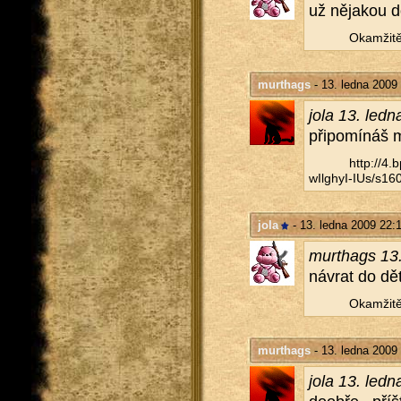
už ně­ja­kou d
Oka­mži­tě
murthags
- 13. ledna 2009
jola 13. led
při­po­mí­náš
http://​4
wIlghyI-IUs/​s160
jola
- 13. ledna 2009 22:
murthags 13.
ná­vrat do dět
Oka­mži­tě
murthags
- 13. ledna 2009
jola 13. led