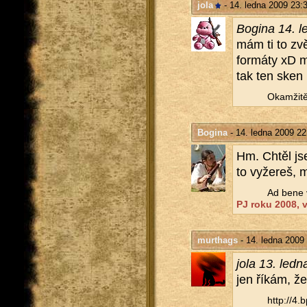
jola
- 14. ledna 2009 23:
Bo­gi­na 14. 
mám ti to zvět
for­má­ty xD m
tak ten sken
Oka­mži­tě
Bogina
- 14. ledna 2009 22
Hm. Chtěl js
to vy­že­reš, 
Ad bene v
PJ roku 2008, ví
murthags
- 14. ledna 2009
jola 13. led
jen říkám, že 
http://​4