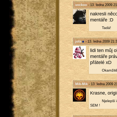
vockoo
- 13. ledna 2009 21
na­kres­li něc
men­tá­ře :D
Tadá!
jola
- 13. ledna 2009 21:
lidi ten můj o
men­tá­ře prá
přá­te­lé xD
Oka­mži­tě
Mik-Mik
- 13. ledna 2009 2
Kras­ne, ori­gi­
Nje­lep­ší
SEM !