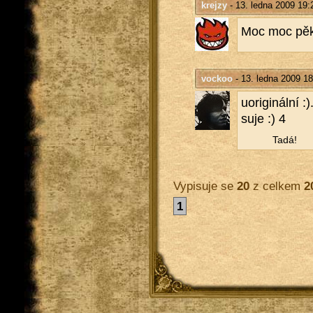
krejzy
- 13. ledna 2009 19:
Moc moc pěk
vockoo
- 13. ledna 2009 18
uo­ri­gi­nál­ní
su­je :) 4
Tadá!
Vypisuje se
20
z celkem
2
1