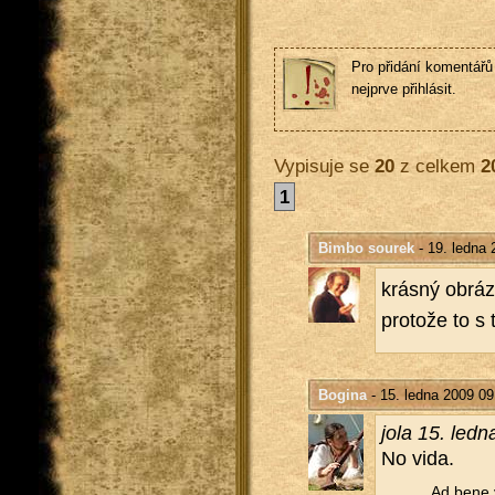
Pro přidání komentářů 
nejprve přihlásit.
Vypisuje se
20
z celkem
2
1
Bimbo sourek
- 19. ledna 
krás­ný ob­rá­z
pro­to­že to s
Bogina
- 15. ledna 2009 09
jola 15. led
No vida.
Ad bene v