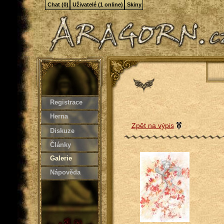
Chat (0)
Uživatelé (1 online)
Skiny
Registrace
Herna
Zpět na výpis
Diskuze
Články
Galerie
Nápověda