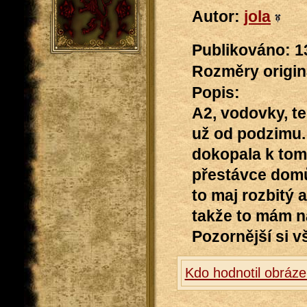
Autor:
jola
Publikováno: 1
Rozměry originá
Popis:
A2, vodovky, te
už od podzimu.
dokopala k tom
přestávce domů
to maj rozbitý 
takže to mám n
Pozornější si v
Kdo hodnotil obráz