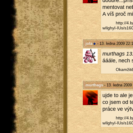
do­ob­ře...pří
men­to­vat ne­
A víš proč mi 
http://​4
wIlghyI-IUs/​s160
jola
- 13. ledna 2009 22:
murthags 13.
ááále, nech si
Oka­mži­tě
murthags
- 13. ledna 2009
ujde to ale je
co jsem od te
práce ve vý­tv
http://​4
wIlghyI-IUs/​s160