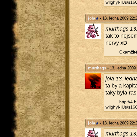
wIlghyI-IUs/​s160
jola
- 13. ledna 2009 22:
murthags 13.
tak to nejsem
nervy xD
Oka­mži­tě
murthags
- 13. ledna 2009
jola 13. led
ta byla ka­pi­t
taky byla ra­s
http://​4
wIlghyI-IUs/​s160
jola
- 13. ledna 2009 22:
murthags 13.