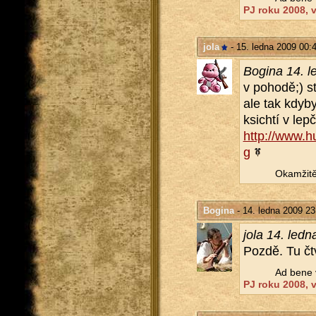
PJ roku 2008, ví
jola
- 15. ledna 2009 00:
Bo­gi­na 14. 
v po­ho­dě;) st
ale tak kdyby 
ksich­tí v lepč
http://​www.​
g
Oka­mži­tě
Bogina
- 14. ledna 2009 23
jola 14. led
Pozdě. Tu čtve
Ad bene v
PJ roku 2008, ví