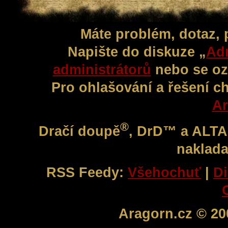
Máte problém, dotaz,
Napište do diskuze „
Adm
administrátorů
nebo se oz
Pro ohlašování a řešení c
Ar
®
Dračí doupě
, DrD™ a ALT
naklada
RSS Feedy:
Všehochuť
|
Di
Aragorn.cz © 20