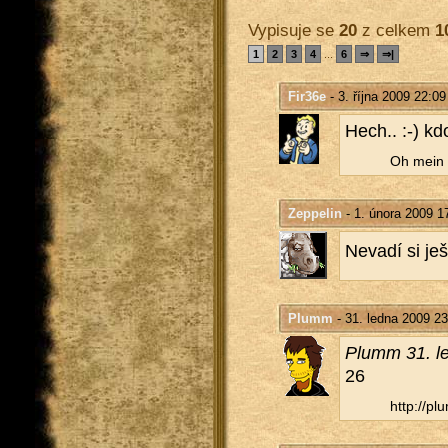
Vypisuje se
20
z celkem
1
1
2
3
4
...
6
⇒
⇒|
Fir36e
- 3. října 2009 22:09
Hech.. :-) kdo
Oh mein G
Zeppelin
- 1. února 2009 1
Ne­va­dí si j
Plumm
- 31. ledna 2009 23
Plumm 31. l
26
http://​plu