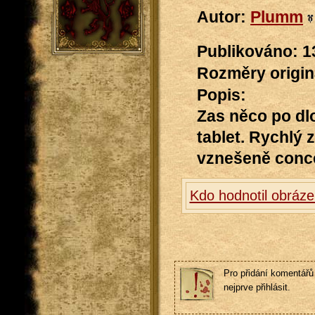
Autor:
Plumm
Publikováno: 1
Rozměry originá
Popis:
Zas něco po dl
tablet. Rychlý
vznešeně conce
Kdo hodnotil obráze
Pro přidání komentářů 
nejprve přihlásit.