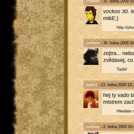
Plumm
- 31. ledna 2009 15
vockoo 30. l
mikE;)
http://​plu
vockoo
- 30. ledna 2009 00
zej­t­ra... ne
zvě­da­vej, c
Tadá!
kaito1
- 13. ledna 2009 19:
hej ty vado t
mi­s­trem za­ch
Hle­dá­te 
vockoo
- 2. ledna 2009 20: