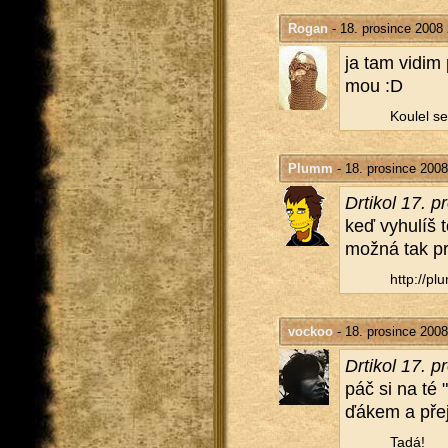
Rogan
- 18. prosince 2008
ja tam vidim p
mou :D
Kou­lel se
Plumm
- 18. prosince 2008
Dr­ti­kol 17. 
keď vy­hu­líš 
možná tak pri­
http://​plu
vockoo
- 18. prosince 2008
Dr­ti­kol 17. 
páč si na té "
ďá­kem a pře­j
Tadá!