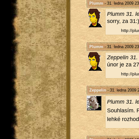
Plumm
- 31. ledna 2009 23
Plumm 31. l
sorry, za 31:
http://​plu
Plumm
- 31. ledna 2009 23
Ze­ppe­lin 31
únor je za 27
http://​plu
Zeppelin
- 31. ledna 2009 
Plumm 31. l
Sou­hla­sím. 
lehké roz­ho­do