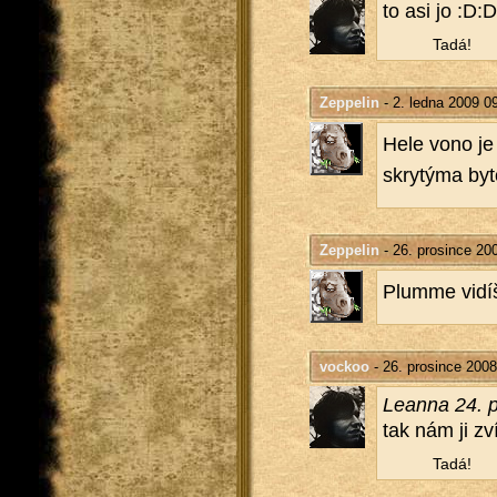
to asi jo :D:D:.
Tadá!
Zeppelin
- 2. ledna 2009 0
Hele vono je 
skry­tý­ma by
Zeppelin
- 26. prosince 20
Plum­me vidíš
vockoo
- 26. prosince 2008
Le­an­na 24. 
tak nám ji zv
Tadá!