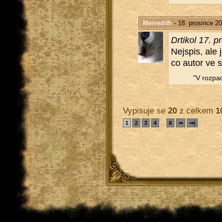
Merredith
- 18. prosince 2
Dr­ti­kol 17. 
Nej­spis, ale 
co autor ve s
"V roz­pa­
Vypisuje se
20
z celkem
1
1
2
3
4
...
6
⇒
⇒|