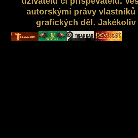
uživatelů či přispěvatelů. V
autorskými právy vlastníků 
grafických děl. Jakékoli