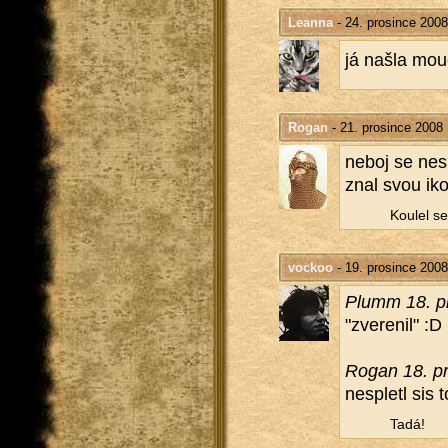
Leanna
- 24. prosince 2008
já našla mou­
Rogan
- 21. prosince 2008
neboj se ne­s
znal svou iko
Kou­lel se
vockoo
- 19. prosince 2008
Plumm 18. pr
"zve­re­nil" :D
Rogan 18. pr
ne­sple­tl sis
Tadá!