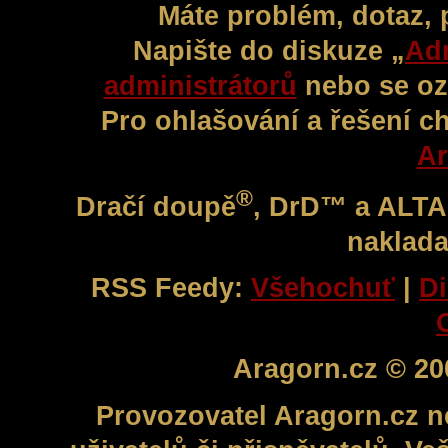
Máte problém, dotaz,
Napište do diskuze „
Adm
administrátorů
nebo se oz
Pro ohlašování a řešení c
Ar
®
Dračí doupě
, DrD™ a ALT
naklada
RSS Feedy:
Všehochuť
|
Di
Aragorn.cz © 20
Provozovatel Aragorn.cz n