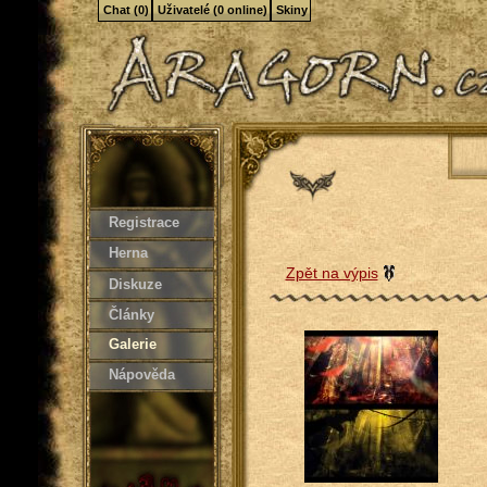
Chat (0)
Uživatelé (0 online)
Skiny
Registrace
Herna
Zpět na výpis
Diskuze
Články
Galerie
Nápověda