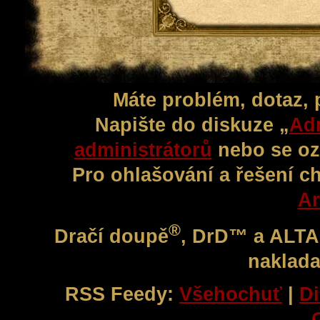
Máte problém, dotaz,
Napište do diskuze „
Adm
administrátorů
nebo se oz
Pro ohlašování a řešení c
Ar
®
Dračí doupě
, DrD™ a ALT
naklada
RSS Feedy:
Všehochuť
|
Di