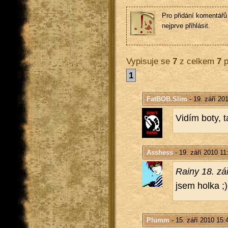
Pro přidání komentářů 
nejprve přihlásit.
Vypisuje se
7
z celkem
7
p
1
FatBOB.Slim
- 19. září 20
Vidím boty, ta
Asshess
- 19. září 2010 11
Rainy 18. zá
jsem holka ;)
Plumm
- 15. září 2010 15: