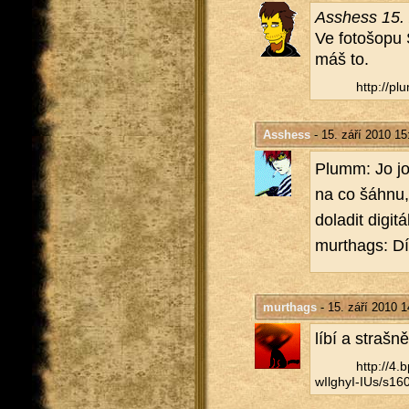
Asshess 15. 
Ve fo­to­šo­p
máš to.
http://​plu
Asshess
- 15. září 2010 15
Plumm: Jo jo,
na co šáhnu, 
do­la­dit di­gi
murthags: Dí
murthags
- 15. září 2010 1
líbí a straš­ně
http://​4
wIlghyI-IUs/​s160