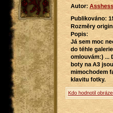
Autor:
Asshes
Publikováno: 15
Rozměry originá
Popis:
Já sem moc nec
do téhle galeri
omlouvám:) ... 
boty na A3 jsou 
mimochodem fa
klavitu fotky.
Kdo hodnotil obráze