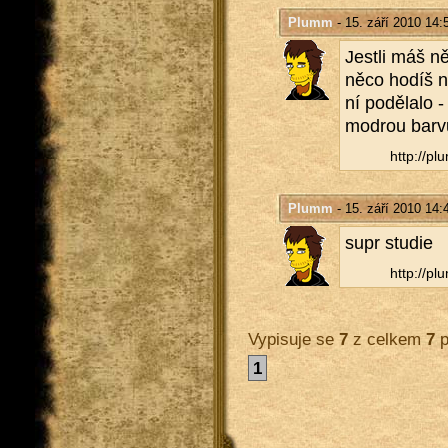
Plumm
- 15. září 2010 14:
Jest­li máš ně­
něco hodíš na
ní po­dě­la­lo
mod­rou barv
http://​plu
Plumm
- 15. září 2010 14:
supr stu­die
http://​plu
Vypisuje se
7
z celkem
7
p
1