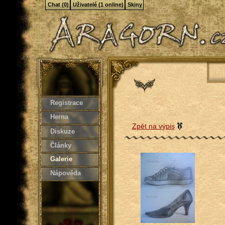
Chat (0)
Uživatelé (1 online)
Skiny
Registrace
Herna
Zpět na výpis
Diskuze
Články
Galerie
Nápověda