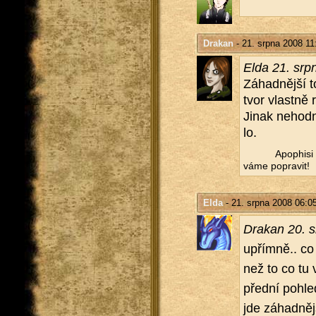
Drakan
- 21. srpna 2008 11
Elda 21. srp
Zá­had­něj­ší t
tvor vlast­ně 
Jinak ne­hod­n
lo.
Apo­phi­si
vá­me po­pra­vit!
Elda
- 21. srpna 2008 06:0
Drakan 20. s
upřím­ně.. co 
než to co tu 
před­ní po­hled
jde zá­had­něj­