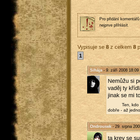
Pro přidání komentářů 
nejprve přihlásit.
Vypisuje se
8
z celkem
8
p
1
Sihája
- 9. září 2008 18:09
Ne­můžu si po
vaděj ty kří­d
jinak se mi to 
Ten, kdo 
dobře - až jed­n
Ondrousek
- 29. srpna 200
ta krev se sup