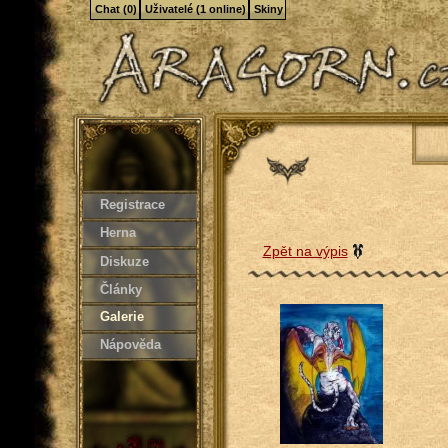
Chat (0)
Uživatelé (1 online)
Skiny
Registrace
Herna
Zpět na výpis
Diskuze
Články
Galerie
Nápověda