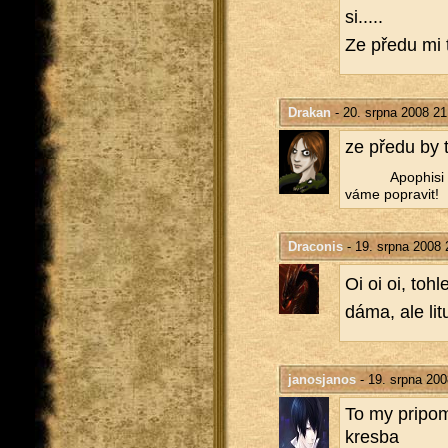
si.....
Ze předu mi to 
Drakan
- 20. srpna 2008 21
ze předu by t
Apo­phi­si
vá­me po­pra­vit!
Draconis
- 19. srpna 2008 
Oi oi oi, tohl
dáma, ale li­t
janosjanos
- 19. srpna 200
To my pri­po­m
kres­ba