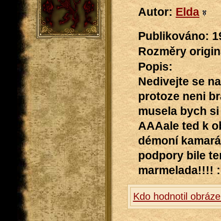
Autor:
Elda
Publikováno: 1
Rozměry originá
Popis:
Nedivejte se na
protoze neni b
musela bych si 
AAAale ted k ob
démoní kamarád
podpory bile t
marmelada!!!! :
Kdo hodnotil obráze