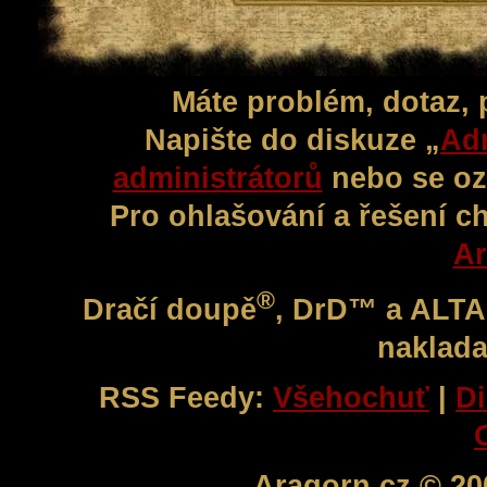
Máte problém, dotaz,
Napište do diskuze „
Adm
administrátorů
nebo se oz
Pro ohlašování a řešení c
Ar
®
Dračí doupě
, DrD™ a ALT
naklada
RSS Feedy:
Všehochuť
|
Di
Aragorn.cz © 20