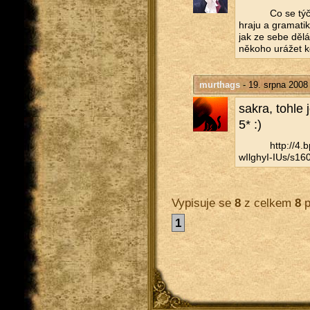
Co se týče
hraju a gra­ma­ti­
jak ze sebe dě­lá
ně­ko­ho urá­žet k
murthags
- 19. srpna 2008
sakra, tohle 
5* :)
http://​4
wIlghyI-IUs/​s160
Vypisuje se
8
z celkem
8
p
1