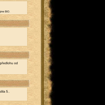
ej­me BIO.
 před­lo­hu od
i­la 5..