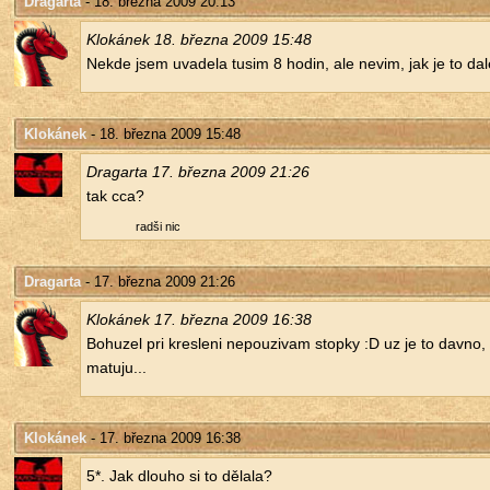
Dragarta
- 18. března 2009 20:13
Klo­ká­nek 18. břez­na 2009 15:48
Nekde jsem uva­de­la tusim 8 hodin, ale nevim, jak je to da­l
Klokánek
- 18. března 2009 15:48
Dra­gar­ta 17. břez­na 2009 21:26
tak cca?
radši nic
Dragarta
- 17. března 2009 21:26
Klo­ká­nek 17. břez­na 2009 16:38
Bo­hu­zel pri kres­le­ni ne­pou­zi­vam stop­ky :D uz je to davno
ma­tu­ju...
Klokánek
- 17. března 2009 16:38
5*. Jak dlou­ho si to dě­la­la?