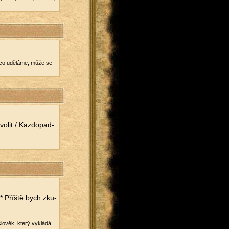
et co udě­lá­me, může se
o­lit:/ Kazdo­pad­
* Příš­tě bych zku­
.
lo­věk, který vy­klá­dá