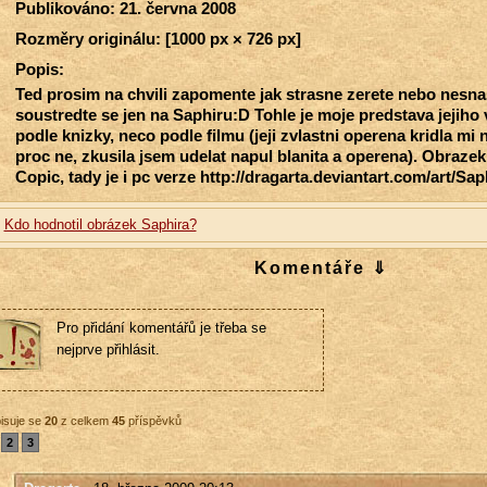
Publikováno: 21. června 2008
Rozměry originálu: [1000 px × 726 px]
Popis:
Ted prosim na chvili zapomente jak strasne zerete nebo nesna
soustredte se jen na Saphiru:D Tohle je moje predstava jejiho
podle knizky, neco podle filmu (jeji zvlastni operena kridla mi 
proc ne, zkusila jsem udelat napul blanita a operena). Obrazek 
Copic, tady je i pc verze http://dragarta.deviantart.com/art/Sa
Kdo hodnotil obrázek Saphira?
Komentáře ⇓
Pro přidání komentářů je třeba se
nejprve přihlásit.
isuje se
20
z celkem
45
příspěvků
2
3