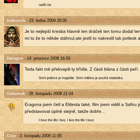
radši nic
klaksonik
- 23. ledna 2009 20:05
Je to nej­lep­ší kres­ba hlav­ně ten drá­ček ten tomu dodal t
mi to že to někde stáh­nul,ale jest­li to na­kres­lil tak po­tlesk a 
Deragon
- 14. prosince 2008 16:50
Teda fakt mě pře­kva­pi­li ty kří­d­la. Z části blána z části peří.
Smrt je­din­ce je tragé­die. Smrt miliónu je pouhá sta­tis­ti­ka.
Gekomak
- 28. listopadu 2008 21:04
Era­go­na jsem četl a El­desta také, film jsem viděl a Sa­fi­ru
před­sta­vo­val úplně stej­ně, takže dobře...
I love the life I live, I live the life I love.
Crus
- 2. listopadu 2008 11:05