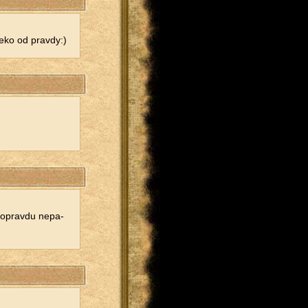
e­ko od prav­dy:)
, oprav­du ne­pa­