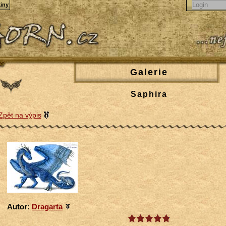
iny
Galerie
Saphira
Zpět na výpis
Autor:
Dragarta