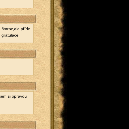
en šmrnc,ale příde
gra­tu­la­ce.
 jsem si oprav­du