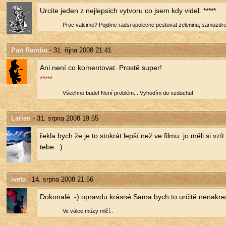
Ur­ci­te jeden z nej­lep­sich vy­tvo­ru co jsem kdy videl. *****
Proc val­ci­me? Po­jd­me radsi spo­lec­ne pes­t­o­vat ze­le­ni­nu, sa­mozdr
Pan Rambo
- 31. října 2008 21:41
Ani není co ko­men­to­vat. Pros­tě super!
*****
Všech­no bude! Není pro­blém... Vy­ho­dím do vzdu­chu!
Larien
- 31. srpna 2008 19:55
řekla bych že je to sto­krát lepší než ve filmu. jo měli si vzít
tebe. :)
iveta
- 14. srpna 2008 21:56
Do­ko­na­lé :-) oprav­du krás­né.Sama bych to ur­či­tě ne­na­kres­l
Ve válce múzy mlčí..