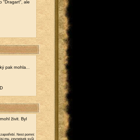
o "Dra­gart", ale
jaký pak mohla...
:D
ohl živit. Byl
ti za­po­tře­bí. Nest pomni:
l jsi mu, ze­vnej­sek svůj