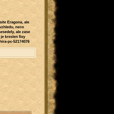
site Eragona, ale
 vzhledu, neco
nesedely, ale zase
je kreslen fixy
phira-pc-52174076