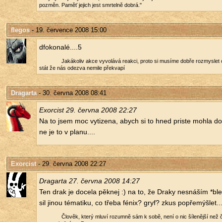
po­změn. Paměť je­jich jest smr­tel­ně dobrá."
flegos
- 19. července 2008 15:00
dfo­ko­na­lé....5
Ja­ká­ko­liv akce vy­vo­lá­vá re­ak­ci, proto si mu­sí­me dobře roz­mys­l
stát že nás ode­zva ne­mi­le pře­kva­pí
Dragarta
- 30. června 2008 08:41
Exor­cist 29. červ­na 2008 22:27
Na to jsem moc vy­ti­ze­na, abych si to hned pris­te mohla do­v
ne je to v planu....
Exorcist
- 29. června 2008 22:27
Dra­gar­ta 27. červ­na 2008 14:27
Ten drak je do­ce­la pěk­nej :) na to, že Draky ne­sná­ším *ble
sil jinou té­ma­ti­ku, co třeba fénix? gryf? zkus po­pře­mýš­let..
Člo­věk, který mluví ro­zum­ně sám k sobě, není o nic ší­le­něj­ší než č