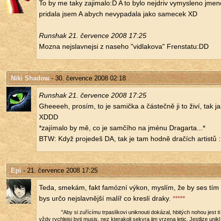
To by me taky za­ji­ma­lo:D A to bylo nej­driv vy­mys­le­no jmen
pri­da­la jsem A abych ne­vy­pa­da­la jako sa­me­cek XD
Run­shak 21. čer­ven­ce 2008 17:25
Mozna nej­slav­nejsi z na­se­ho "vi­dla­ko­va" Fren­sta­tu:DD
Niki Shadow
- 30. července 2008 02:18
Run­shak 21. čer­ven­ce 2008 17:25
Ghe­e­e­eh, pro­sím, to je sa­mič­ka a čás­teč­ně ji to živí, tak 
XDDD
*za­jí­ma­lo by mě, co je sam­čí­ho na jménu Dra­gar­ta...*
BTW: Když pro­je­deš DA, tak je tam hodně dra­čích ar­tis­tů 
Epi
- 21. července 2008 17:25
Teda, sme­kám, fakt famózní výkon, mys­lím, že by ses tím m
bys určo nej­slav­něj­ší malíř co kres­lí draky.
*****
"Aby si zu­ří­cí­mu tr­pas­lí­ko­vi unik­nou­ti do­ká­zal, hbi­tých nohou jest 
vždy rych­lejsi byti musis, nez ktera­ko­li se­ky­ra jim vr­ze­na letic. Jest­li­ze unik