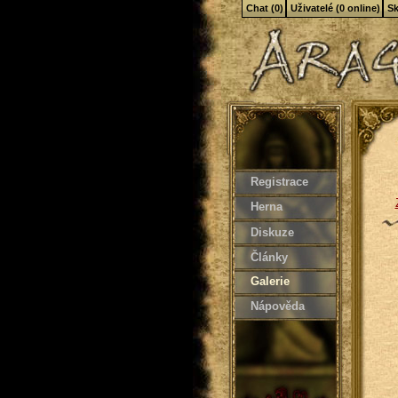
Chat (0)
Uživatelé (0 online)
Sk
Registrace
Herna
Diskuze
Články
Galerie
Nápověda