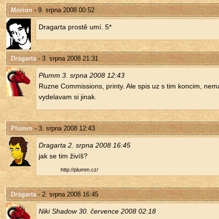
Morion
- 9. srpna 2008 00:52
Dra­gar­ta pros­tě umí. 5*
Dragarta
- 3. srpna 2008 21:31
Plumm 3. srpna 2008 12:43
Ruzne Com­mis­si­ons, prin­ty. Ale spis uz s tim kon­cim, ne
vy­de­la­vam si jinak.
Plumm
- 3. srpna 2008 12:43
Dra­gar­ta 2. srpna 2008 16:45
jak se tim živíš?
http://​plumm.​cz/​
Dragarta
- 2. srpna 2008 16:45
Niki Sha­dow 30. čer­ven­ce 2008 02:18