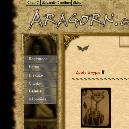
Chat (0)
Uživatelé (0 online)
Skiny
Registrace
Herna
Zpět na výpis
Diskuze
Články
Galerie
Nápověda