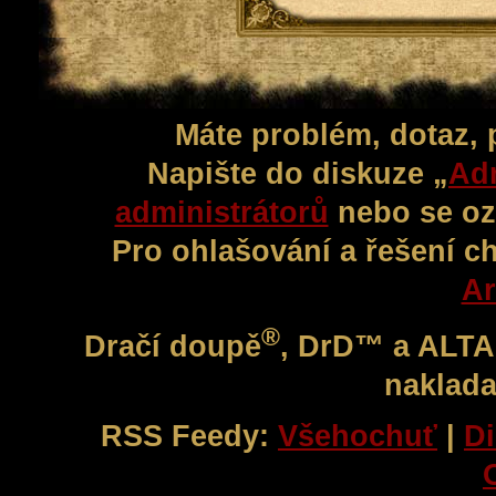
Máte problém, dotaz,
Napište do diskuze „
Adm
administrátorů
nebo se oz
Pro ohlašování a řešení c
Ar
®
Dračí doupě
, DrD™ a ALT
naklada
RSS Feedy:
Všehochuť
|
Di