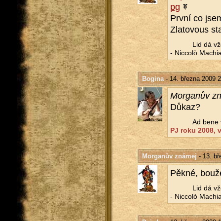
pg
První co jsem
Zla­to­vous s
Lid dá vž
- Nic­colò Ma­chia­v
Bogina
- 14. března 2009 2
Mor­ga­nův z
Důkaz?
Ad bene v
PJ roku 2008, ví
Morganův známej
- 13. bř
Pěkné, bou­žel
Lid dá vž
- Nic­colò Ma­chia­v