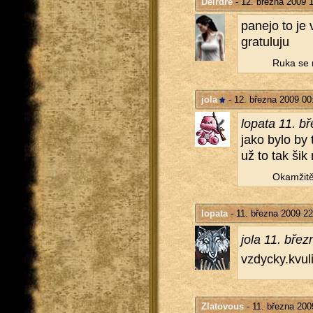
Deirdre
- 12. března 2009 
pa­nejo to je
gra­tu­lu­ju
Ruka se n
jola
- 12. března 2009 00
lo­pa­ta 11. 
jako bylo by t
už to tak šik 
Oka­mži­tě
lopata
- 11. března 2009 22
jola 11. břez
vzdycky.​kvul
Zlatovous
- 11. března 200