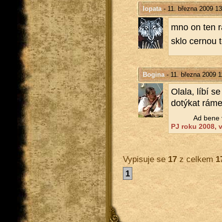
lopata
- 11. března 2009 13
mno on ten ra
sklo cer­nou t
Bogina
- 11. března 2009 1
Olala, líbí se
do­tý­kat rá­m
Ad bene v
PJ roku 2008, ví
Vypisuje se
17
z celkem
1
1