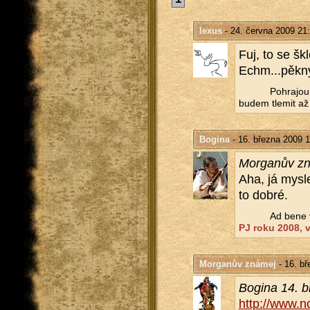
lexus
- 24. června 2009 21
Fuj, to se šk
Echm...pěkn
Po­hra­jou
budem tle­mit až
Bogina
- 16. března 2009 1
Mor­ga­nův z
Aha, já mys­le
to dobré.
Ad bene v
PJ roku 2008, ví
Morganův známej
- 16. bř
Bo­gi­na 14. 
http://​www.​n