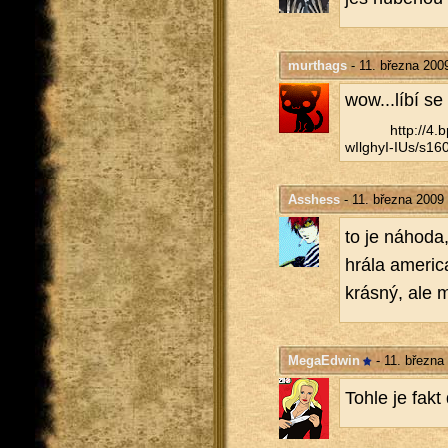
murthags
- 11. března 200
wow...líbí se 
http://​4
wIlghyI-IUs/​s160
Asshess
- 11. března 2009
to je ná­ho­da
hrála ame­ri­
krás­ný, ale 
MegaEdwin
- 11. března
Tohle je fakt 