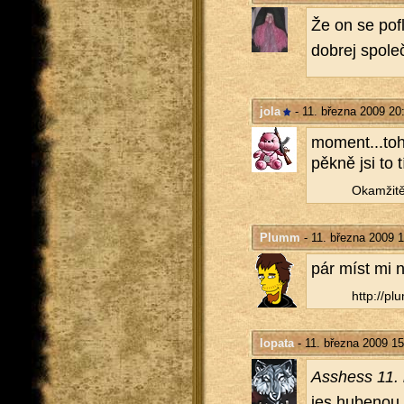
Že on se pofl
dob­rej spo­le
jola
- 11. března 2009 20
moment...​toh
pěkně jsi to t
Oka­mži­tě
Plumm
- 11. března 2009 
pár míst mi ne
http://​plu
lopata
- 11. března 2009 15
Asshess 11. 
jes hu­be­nou