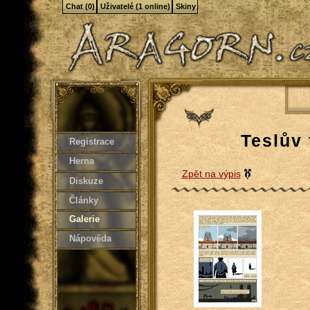
Chat (0)
Uživatelé (1 online)
Skiny
Teslův 
Registrace
Herna
Zpět na výpis
Diskuze
Články
Galerie
Nápověda