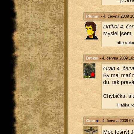
...[GOD is
Plumm
- 4. června 2009 1
Dr­ti­kol 4. č
Mys­lel jsem,
http://​plu
Drtikol
- 4. června 2009 10
Gran 4. červ
By mal mať r
du, tak pravá
Chy­bič­ka, al
Hláš­ka ro
Gran
- 4. června 2009 07
Moc fešný! Jen