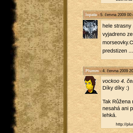
lopata
- 5. června 2009 00:
hele stras­ny 
vy­ja­dre­no ze
morseovky.​CO 
pred­sti­zen .
Plumm
- 4. června 2009 2
vockoo 4. če
Díky díky :)
Tak Rů­že­na r
ne­sa­há ani
lehká.
http://​plu