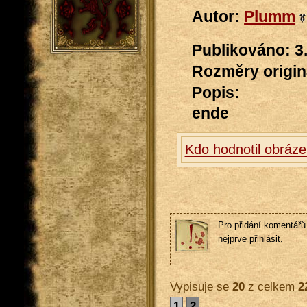
Autor:
Plumm
Publikováno: 3
Rozměry originá
Popis:
ende
Kdo hodnotil obráze
Pro přidání komentářů 
nejprve přihlásit.
Vypisuje se
20
z celkem
2
1
2