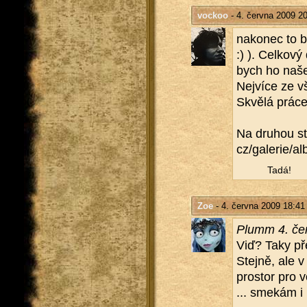
vockoo
- 4. června 2009 2
na­ko­nec to b
:) ). Cel­ko­v
bych ho našel
Nej­ví­ce ze v
Skvě­lá práce
Na dru­hou str
cz/​galerie/​
Tadá!
Zoe
- 4. června 2009 18:41
Plumm 4. čer
Viď? Taky před
Stej­ně, ale v
pro­stor pro vo
... sme­kám i