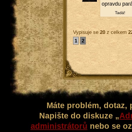
oprav­du pa­rád
Tadá!
Vypisuje se
20
z celkem
2
1
2
Máte problém, dotaz,
Napište do diskuze „
Adm
administrátorů
nebo se oz