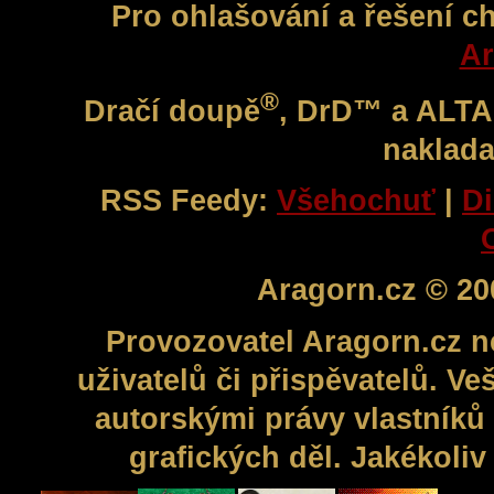
Pro ohlašování a řešení c
Ar
®
Dračí doupě
, DrD™ a ALT
naklada
RSS Feedy:
Všehochuť
|
Di
Aragorn.cz © 20
Provozovatel Aragorn.cz n
uživatelů či přispěvatelů. V
autorskými právy vlastníků 
grafických děl. Jakékoli