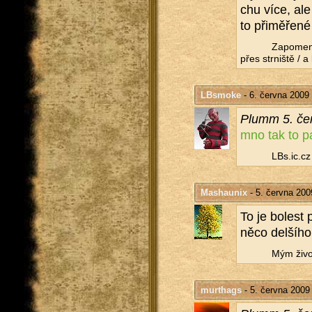
chu více, ale j
to při­mě­ře­né
Za­po­me­n
přes str­niš­tě / 
LBsmoke
- 6. června 2009
Plumm 5. čer
mno tak to pa
LBs.​ic.​cz
Mashaunix
- 5. června 200
To je bo­lest 
něco del­ší­ho 
Mým ži­vot
murthags
- 5. června 2009