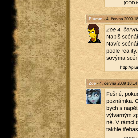
...[GOD is
Plumm
- 4. června 2009 1
Zoe 4. červ­
Napiš scé­nář:)
Navíc scé­nář p
podle re­a­li­t
so­vý­ma scé­n
http://​plu
Zoe
- 4. června 2009 18:14
Fešné, pokud j
po­znám­ka. C
bych s na­pě­t
vý­tvar­ným z
né. V rámci da
takhle tře­bas