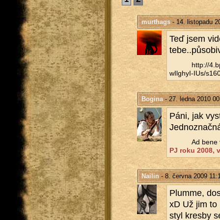
murthags
- 14. listopadu 2
Teď jsem vidě
tebe..pů­so­bi­
http://​4
wIlghyI-IUs/​s160
Bogina
- 27. ledna 2010 00
Páni, jak vy­st
Jed­no­znač­n
Ad bene v
PJ roku 2008, ví
Nailin
- 8. června 2009 11:
Plum­me, do­s
xD Už jim to k
styl kres­by 