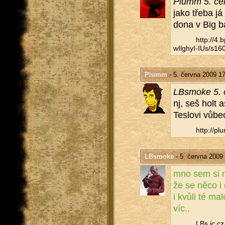
Plumm 5. čer
jako třeba já
do­na v Big 
http://​4
wIlghyI-IUs/​s160
Plumm
- 5. června 2009 1
LB­smoke 5. 
nj, seš holt as
Teslo­vi vůbec
http://​plu
LBsmoke
- 5. června 2009
mno sem si my
že se něco i 
i kvůli té mal
víc..
LBs.​ic.​cz