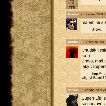
Rimmer
- 3. června 2009 2
málem mi sl­zi
2+2=1
murthags
- 3. června 2009
Chudák Tesla,
ku :)
Bravo, máš to
ja­ký vstu­pe
http://​4
wIlghyI-IUs/​s160
vockoo
- 3. června 2009 2
Super! Líbí se
se ner­vo­vě z