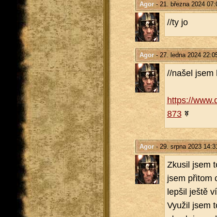
Agor
- 21. března 2024 07:
//ty jo
Agor
- 27. ledna 2024 22:0
//našel jsem b
https://​www.
873
Agor
- 29. srpna 2023 14:3
Zku­sil jsem t
jsem při­tom c
lep­šil ještě 
Vy­u­žil jsem 