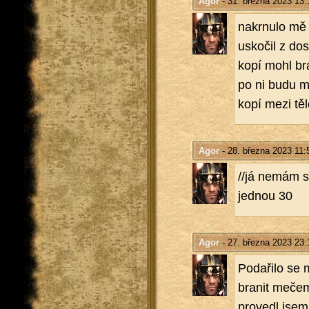
Agor
- 31. března 2023 13:
na­kr­nu­lo m
usko­čil z do
kopí mohl brá
po ni budu mu
kopí mezi tělo
Agor
- 28. března 2023 11:
//já nemám slo
jed­nou 30
Agor
- 27. března 2023 23:
Po­da­ři­lo se
bra­nit mečem.
pro­ve­dl jsem