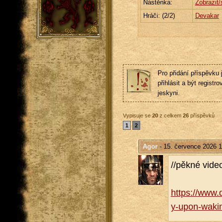
Nástěnka:
Zobrazit/
Hráči: (
2
/2)
Devakar
Pro přidání příspěvku 
přihlásit a být registro
jeskyni.
Vypisuje se
20
z celkem
26
příspěvků
1
2
Agor
- 15. července 2026 1
//pěkné video
https://​www.
y-upon-waki