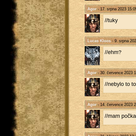
Agor
- 17. srpna 2023 15:0
//tuky
Lucas Kloos
- 9. srpna 20
//ehm?
Agor
- 30. července 2023 1
//ne­by­lo to to
Agor
- 14. července 2023 2
//mam po­čkat