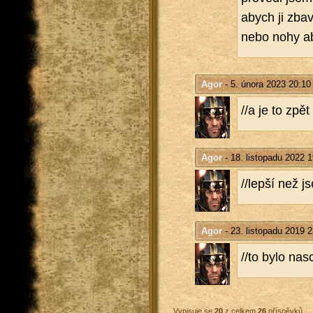
abych ji zba­v
nebo nohy aby
Agor
- 5. února 2023 20:10
//a je to zpět
Agor
- 18. listopadu 2022 1
//lepší než j
Agor
- 23. listopadu 2019 2
//to bylo na­
Vypisuje se
20
z celkem
26
příspěvků