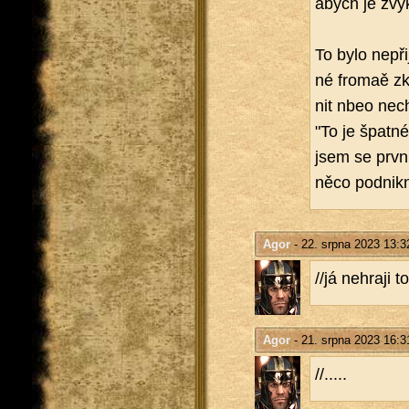
abych je zvyk
To bylo ne­při
né fro­maě zk
nit nbeo ne­c
"To je špat­né
jsem se první
něco pod­nik­
Agor
- 22. srpna 2023 13:3
//já ne­hra­ji t
Agor
- 21. srpna 2023 16:3
//.....