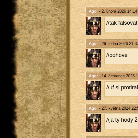
Agor
- 2. února 2026 14:14
//tak fal­so­vat
Agor
- 26. ledna 2026 21:3
//bo­ho­vé
Agor
- 14. července 2025 1
//uf si pro­ti­
Agor
- 27. května 2024 22:
//ja ty hody 