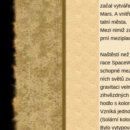
začal vy­tvá­ře
Mars. A vnitř­n
tal­ní města.
Mezi nimiž zač
prní me­zi­pla­
Na­štěs­tí než 
ra­ce Spa­ceWi
schop­né me­zi
ních světů zvy
gra­vi­ta­ci ve
zihvězd­ných 
hod­lo s ko­lo­n
Vzní­ká jed­n
(So­lár­ní ko­lo
Bylo vy­ty­po­v