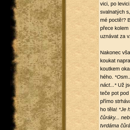
vi­ci, po le­v
sval­na­tých s,
mé poctě!? Bo­h
přece kolem n
uzná­vat za vz
Na­ko­nec vša
kou­kat na­pr
kout­kem oka 
hé­ho.
*Osm...
náct...*
Už js
teče pot pod 
přímo str­há­
ho těla!
*Je h
čů­rá­ky... n
tvr­dá­ma čů­