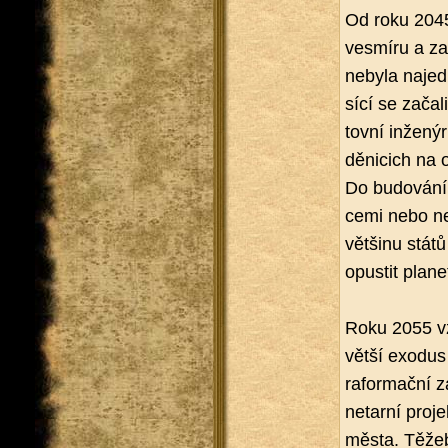
Od roku 2045 li
vesmí­ru a za­č
ne­by­la na­je
sí­cí se za­ča­l
tov­ní in­že­n
dě­ni­cich na 
Do bu­do­vá­ní
ce­mi nebo ne­
vět­ši­nu států
opus­tit pla­ne­
Roku 2055 vzn
větší exo­dus 
ra­for­mač­ní 
ne­tar­ní pro­je
města. Tě­žeb­