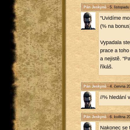
Pán Jeskyně
- 5. listopadu
"Uvi­dí­me mo
(% na bonus
Vy­pa­da­la st
prace a toho 
a ne­jis­tě. "
říkáš.
Pán Jeskyně
- 4. června 2
//% hle­dá­ní 
Pán Jeskyně
- 6. května 2
Na­ko­nec se t