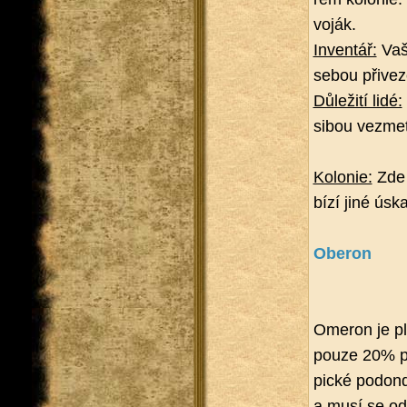
voják.
In­ven­tář:
Vaše
sebou při­ve­ze
Dů­le­ži­tí lidé:
sibou vez­me­te
Ko­lo­nie:
Zde j
bí­zí jiné úska­
Obe­ron
Ome­ron je pla
pouze 20% pev­
pic­ké po­dond
a musí se od­s