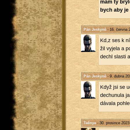
mám ty brýle 
bych aby je k
Pán Jeskyně
- 16. června 
Kd,z ses k ní 
žil vy­je­la a 
de­chl slas­ti 
Pán Jeskyně
- 9. dubna 20
Když jsi se ud
de­chu­nu­la ja
dá­va­la po­hl
Taěnya
- 30. prosince 2023