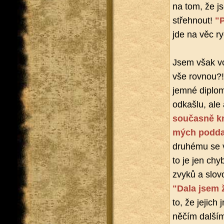
na tom, že js
střeh­nout!
"P
jde na věc rych
Jsem však vcel
vše rov­nou?!
jemné di­plo­m
od­kaš­lu, al
sou­čas­ně kn
mých pod­da
dru­hé­mu se v
to je jen chyba
zvyků a slo­vo
"Dala jsem ž
to, že je­jich 
něčím dal­ším! 