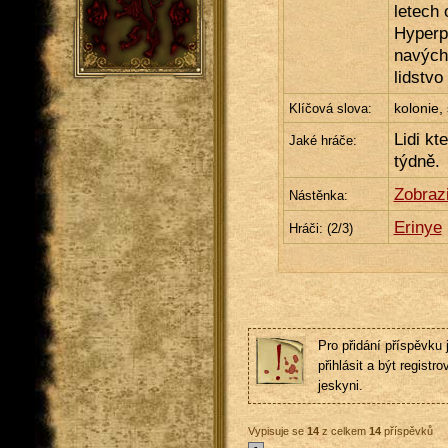
letech 
Hyperp
navých
lidstvo
kolonie, 
Klíčová slova:
Lidi kt
Jaké hráče:
týdně.
Zobraz
Nástěnka:
Erinye
Hráči: (
2
/3)
Pro přidání příspěvku 
přihlásit a být registro
jeskyni.
Vypisuje se
14
z celkem
14
příspěvků