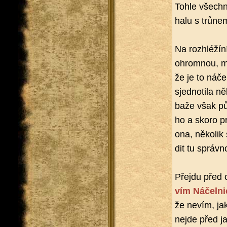
Tohle všech­n
halu s trů­nem
Na roz­hléží­n
ohrom­nou, mo
že je to ná­čel
sjed­no­ti­la 
ba­že však pů­
ho a skoro prá
ona, ně­ko­li
dit tu správ­no
Pře­jdu před 
vím Ná­čel­ni
že nevím, jak 
nejde před j