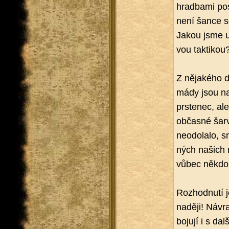
hradba­mi po­
není šance se 
Jakou jsme ud
vou tak­ti­kou
Z ně­ja­ké­ho 
má­dy jsou na 
prs­te­nec, ale
ob­čas­né šar
ne­o­do­la­lo,
ných na­šich 
vůbec někdo
Roz­hod­nu­tí 
na­dě­ji! Ná­vra
bo­ju­jí i s da