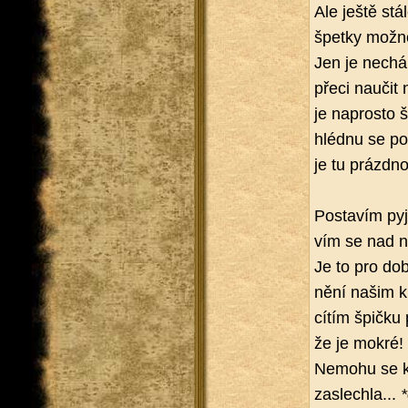
Ale ještě stá
špet­ky mož­no
Jen je ne­chá
přeci na­u­čit 
je na­pros­to š
hléd­nu se po o
je tu prázd­no
Po­sta­vím pyj
vím se nad ním
Je to pro dob
ně­ní našim k
cítím špič­ku
že je mokré!
Ne­mo­hu se k
za­slech­la...
*