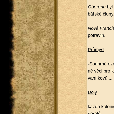
Obe­ro­nu
byl 
bář­ské čluny
Nová Fran­ci
po­tra­vin.
Prů­my­sl
-Sou­hr­né ozna
né věci pro ko­
va­ní kovů,...
Doly
každá ko­lo­ni
né­rá­lů.