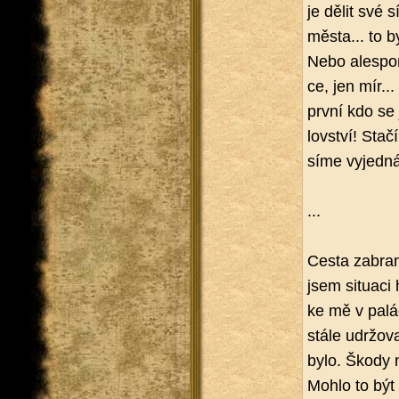
je dělit své s
města... to b
Nebo ale­spoň
ce, jen mír...
první kdo se 
lov­ství! Stač
sí­me vy­jed­ná
...
Cesta za­bra­n
jsem si­tu­a­c
ke mě v pa­lá­
stále udr­žo­va
bylo. Škody n
Mohlo to být ho