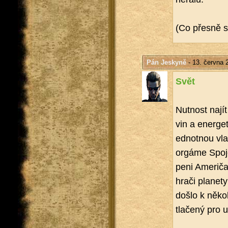
(Co přes­ně se 
Pán Jeskyně
- 13. června 
Svět
Nut­nost najít 
vin a ener­ge­
ed­not­nou vl
or­gá­me Spo
pe­ni Ame­ri­ča
hrači pla­ne­t
došlo k ně­ko­
tla­če­ný pro u