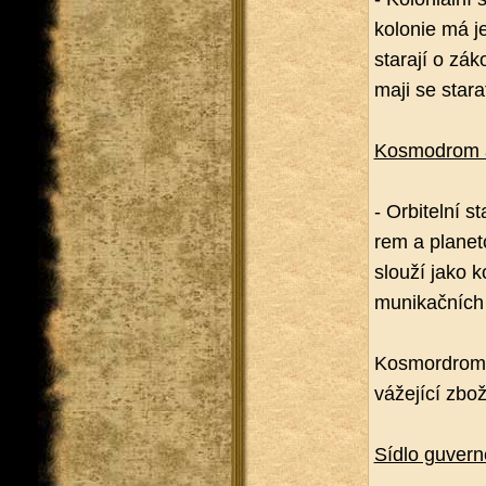
ko­lo­nie má je
sta­ra­jí o zák
maji se sta­ra
Kos­mod­rom a o
- Or­bi­tel­ní 
rem a pla­ne­t
slou­ží jako k
mu­ni­kač­ních
Kos­mor­drom p
vá­že­jí­cí zbož
Sídlo gu­ver­n