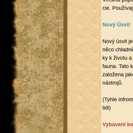
cie. Po­u­ží­va
Nový Úsvit
Nový úsvit je 
něco chlad­ně
ky k ži­vo­tu
fauna. Tato ko­
za­lo­že­na jak
ná­stro­jů.
(Tyhle in­fro­
lidi)
Vy­ba­ve­ní ko