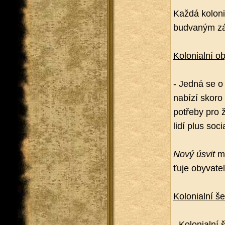
Každá ko­lo­ni
budva­ným zá
Ko­lo­ni­al­ní
- Jedná se o za
na­bí­zí skoro 
po­tře­by pro 
lidí plus so­ci­a
Nový úsvit
má
ťu­je oby­va­te
Ko­lo­ni­al­ní še
- Ko­lo­ni­al­ní