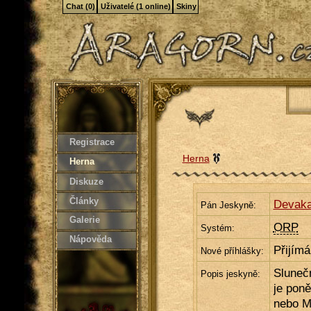
Chat (0)
Uživatelé (1 online)
Skiny
Registrace
Herna
Herna
Diskuze
Články
Devaka
Pán Jeskyně:
Galerie
ORP
Systém:
Nápověda
Přijím
Nové příhlášky:
Sluneč
Popis jeskyně:
je poně
nebo Ma