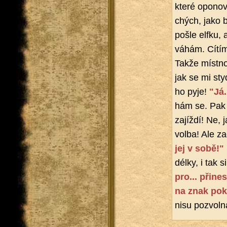
které opo­no­v
chých, jako by
pošle elfku, a
váhám. Cítím 
Takže míst­no
jak se mi styd­
ho pyje!
"Já.
hám se. Pak s
za­jíž­dí! Ne,
volba! Ale za
jej v sobě!"
délky, i tak si
pro... při­ne­
na znak po­ko­
ni­su po­zvol­