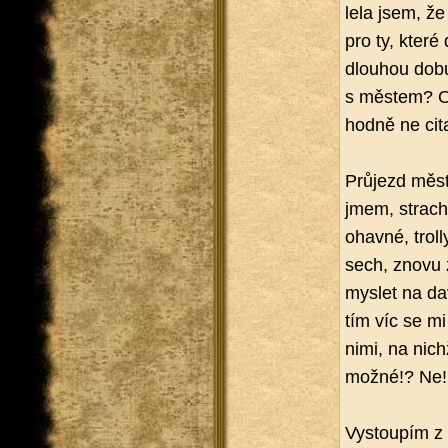
le­la jsem, že
pro ty, které 
dlou­hou dobu
s měs­tem? Oč
hod­ně ne ci­t
Prů­jezd měs­t
jmem, stra­che
ohav­né, trolly
sech, znovu z
mys­let na da
tím víc se mi 
nimi, na nichž
možné!? Ne!
Vy­stou­pím z 