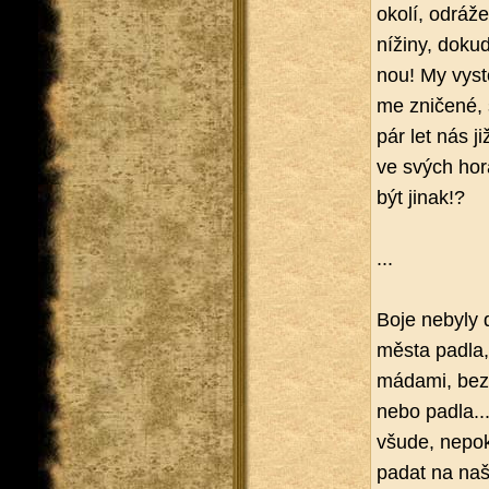
okolí, od­rá­ž
ní­ži­ny, dok
nou! My vy­st
me zni­če­né, 
pár let nás ji
ve svých ho­r
být jinak!?
...
Boje ne­by­ly d
města padla, a
má­da­mi, bez 
nebo padla... 
všude, ne­po­k
pa­dat na na­š