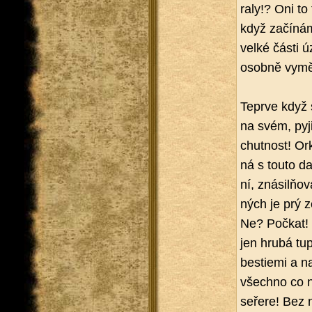
ra­ly!? Oni to
když za­čí­ná
velké části ú
osob­ně vy­mě­
Te­pr­ve když 
na svém, pyji
chut­nost! Or­k
ná s touto dan
ní, zná­silňov
ných je prý z
Ne? Po­čkat! 
jen hrubá tup
bes­ti­e­mi a n
všech­no co ne
se­ře­re! Bez n