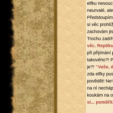
elfku ne­sou­cí
ne­u­r­va­lé, a
Před­stou­pím
si věc pro­hlí­
za­cho­vám jis
Tro­chu za­dr
věc. Repli­k
při při­jí­má­n
ta­ko­vé­ho?!
je?!
"Vaše, d
zda elfky pus­
po­vě­dět! Ne!
na ní ne­chá­
kou­kám na orč
si... po­mě­ři