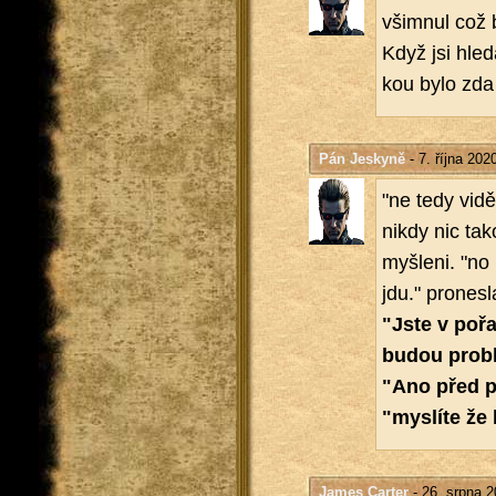
všim­nul což b
Když jsi hle­d
kou bylo zda ta
Pán Jeskyně
- 7. října 202
"ne tedy vi­dě
nikdy nic ta­k
myš­le­ni. "n
jdu." pro­nes­
"Jste v po­ř
budou pro­
"Ano před pů
"mys­lí­te že
James Carter
- 26. srpna 2