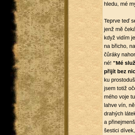
hle­du, mé mys
Te­pr­ve teď
jenž mě ček
když vidím jej
na bři­cho, na
čů­rá­ky na­ho­
né!
"Mé slu­
při­jít bez n
ku pro­s­to­du
jsem totiž oče­
mého voje tu 
lahve vín, ně­
dra­hých láte
a při­nejmen­š
šes­ti­ci díve