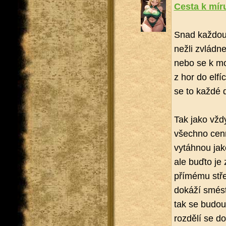
Cesta k mír
Snad kaž­dou g
nežli zvlád­ne
nebo se k moci
z hor do el­fí
se to každé d
Tak jako vždy 
všech­no cenn
vy­táh­nou ja
ale buďto je z
pří­mé­mu stře
do­ká­ží smést
tak se budou vy
roz­dě­lí se 