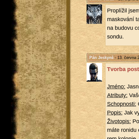
Pro­plí­žil js
mas­ko­vá­ní t
na bu­do­vu co
sondu.
Pán Jeskyně
- 13. června 
Tvor­ba po­st
Jméno:
Jasn
Atri­bu­ty:
Vaše
Schop­nos­ti:
C
Popis:
Jak vy­
Ži­vo­to­pis:
Po­
máte ro­ni­du 
rem ko­lo­nie.