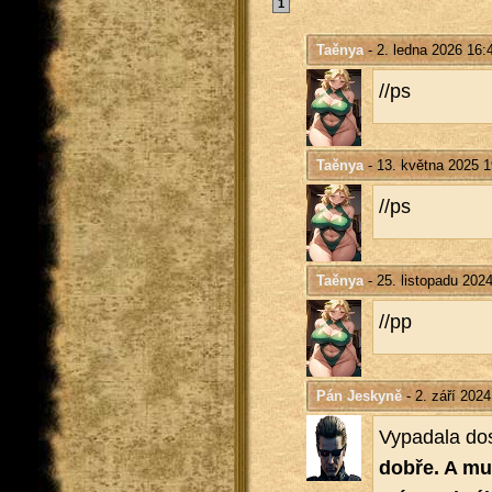
1
Taěnya
- 2. ledna 2026 16:
//ps
Taěnya
- 13. května 2025 1
//ps
Taěnya
- 25. listopadu 202
//pp
Pán Jeskyně
- 2. září 2024
Vy­pa­da­la do
dobře. A mu­