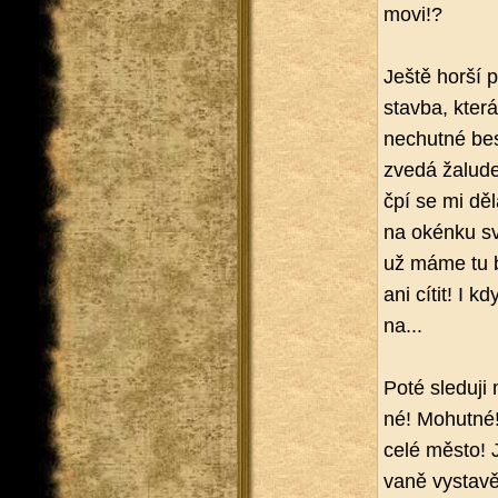
mo­vi!?
Ještě horší po­
stav­ba, která
ne­chut­né bes
zvedá ža­lu­d
čpí se mi děl
na okén­ku své
už máme tu bu
ani cítit! I k
na...
Poté sle­du­j
né! Mo­hut­né!
celé město! Ja
va­ně vy­sta­