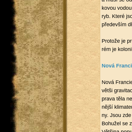
ko­vou vodou.
ryb. Které jso
pře­de­vším d
Pro­to­že je p
rém je ko­lo­n
Nová Fran­c
Nová Fran­cie
větši gra­vi­t
pra­va těla ne
něj­ší kli­ma
ny. Jsou zde v
Bo­hu­žel se z
Vět­ši­na po­pu