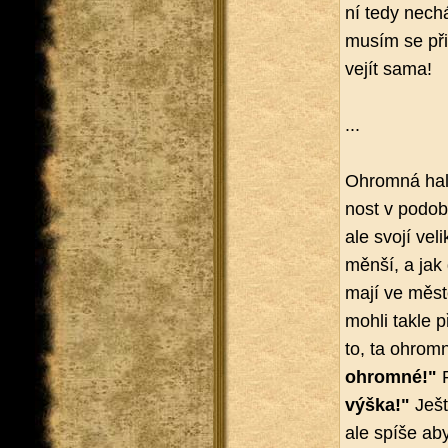
ní tedy ne­ch
musím se při­z
vejít sama!
...
Ohrom­ná hala
nost v po­do­bě
ale svojí ve­li
měnší, a jak dl
mají ve městě
mohli takle p
to, ta ohrom­n
ohrom­né!"
P
výška!"
Ješt
ale spíše abyc