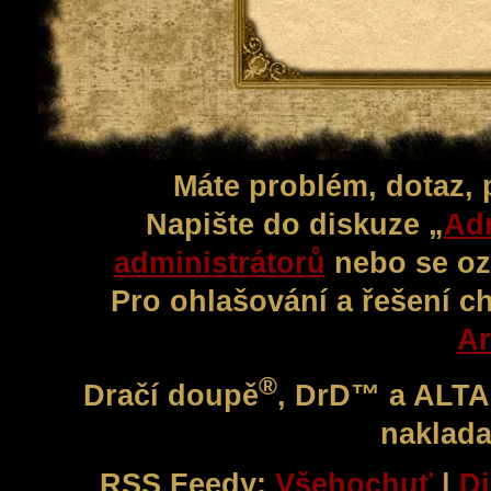
Máte problém, dotaz,
Napište do diskuze „
Adm
administrátorů
nebo se oz
Pro ohlašování a řešení c
Ar
®
Dračí doupě
, DrD™ a ALT
naklada
RSS Feedy:
Všehochuť
|
Di