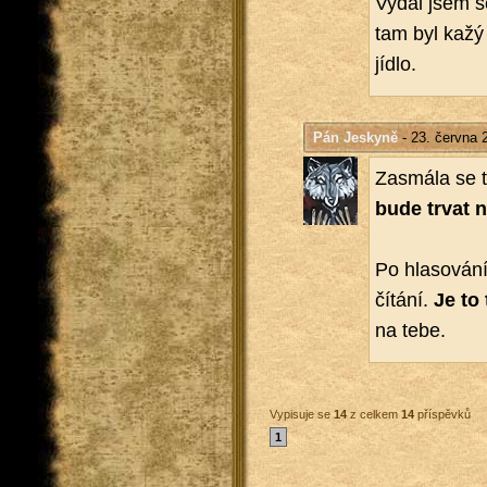
Vydal jsem se
tam byl kažý 
jídlo.
Pán Jeskyně
- 23. června 
Za­smá­la se t
bude trvat n
Po hla­so­vá­n
čí­tá­ní.
Je to
na tebe.
Vypisuje se
14
z celkem
14
příspěvků
1