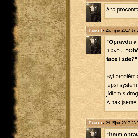
//na pro­cen­t
Parasit
- 26. října 2017 17:
"Oprav­du a k
hla­vou.
"Občs
ta­ce i zde?"
Byl pro­blém 
lepší sys­tém
jíd­lem s dro­
A pak jseme z
Parasit
- 24. října 2017 23:
"hmm oprav