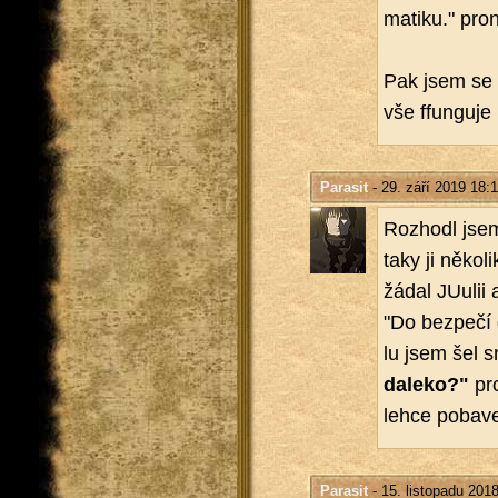
ma­ti­ku." pro­
Pak jsem se ro
vše ffun­gu­je
Parasit
- 29. září 2019 18:
Roz­ho­dl jsem
taky ji ně­ko­
žá­dal JU­u­lii
"Do bez­pe­čí 
lu jsem šel s
da­le­ko?"
pro
lehce po­ba­ve
Parasit
- 15. listopadu 201