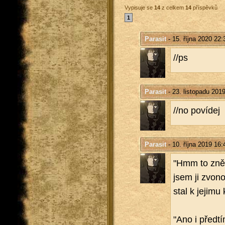
Vypisuje se
14
z celkem
14
příspěvků
1
Parasit
- 15. října 2020 22:
//ps
Parasit
- 23. listopadu 201
//no po­ví­dej
Parasit
- 10. října 2019 16:
"Hmm to znělo 
jsem ji zvo­no
stal k je­ji­mu
"Ano i před­tí