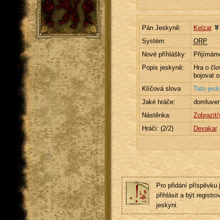
Pán Jeskyně:
Kelzat
Systém:
ORP
Nové příhlášky:
Přijímám
Popis jeskyně:
Hra o čl
bojovat o
Klíčová slova
Tato jes
Jaké hráče:
domluve
Nástěnka:
Zobrazit/
Hráči: (
2
/2)
Devakar
Pro přidání příspěvku 
přihlásit a být registro
jeskyni.