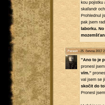
kou po­jist­k
ska­fan­dr och
Pro­hled­nul 
pak jsem ra­dě
la­bor­ku. No
mo­zemš­ťa­n
Parasit
- 25. června 2017 2
"Ano to je p
pro­ne­sl jsem
vím."
pro­ne­s
val jsem se ji
sko­čit do toh
Pro­ne­sl jsem