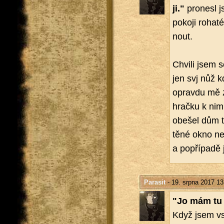
ji."
pro­ne­sl 
po­ko­ji ro­ha
nout.
Chvi­li jsem s
jen svj nůž k
oprav­du mě za
hrač­ku k nim a
obe­šel dům ta
tě­né okno ne
a po­pří­pa­dě
Parasit
- 19. srpna 2017 13
"Jo mám tu n
Když jsem vst