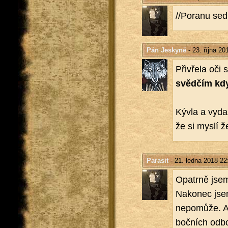
//Po­ra­nu sed
Pán Jeskyně
- 23. října 20
Při­vře­la oči 
svěd­čím kdy­
Kývla a vy­da­
že si myslí že
Parasit
- 21. ledna 2018 22
Opa­tr­ně jse
Na­ko­nec jse
ne­po­mů­že. A
boč­ních od­bo