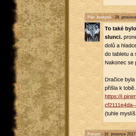
Pán Jeskyně
- 28. prosinc
To také bylo.
slun­ci.
pro­ne
dolů a hlad­ce
do table­tu a 
Na­ko­nec se po
Dra­či­ce byl
při­šla k tobě.
https://​i.​pi
cf2111e4da-
(tuhle mys­lí
Parasit
- 16. prosince 2017