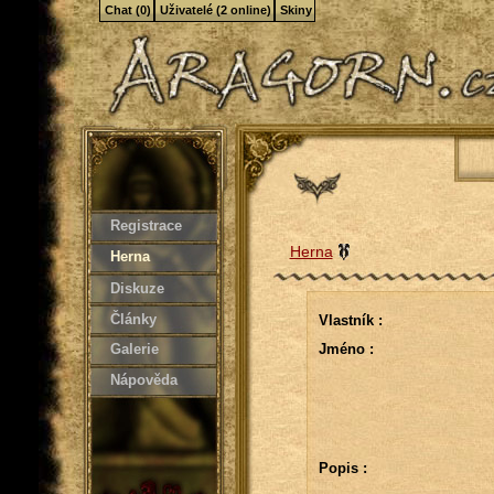
Chat (0)
Uživatelé (2 online)
Skiny
Registrace
Herna
Herna
Diskuze
Články
Vlastník :
Galerie
Jméno :
Nápověda
Popis :