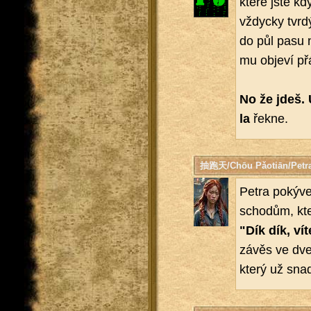
které jste kdy
vždyc­ky tvrdý
do půl pasu n
mu ob­je­ví př
No že jdeš. 
la
řekne.
抽跑天/Chōu Pǎotiān/Petr
Petra po­ký­ve
scho­dům, kt
"Dík dík, ví
závěs ve dve­ř
který už snad 