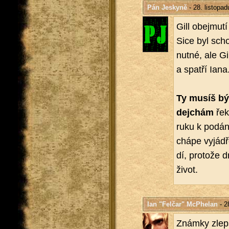
Pán Jeskyně
- 28. listopa
Gill obe­jmu­tí
Sice byl scho
nutné, ale Gil
a spat­ří Iana
Ty musíš být
dej­chám
řekn
ruku k po­dá­n
chápe vy­já­d­ř
dí, pro­to­že 
život.
Ian "Felčar" McPhelan
- 2
Znám­ky zlep­š