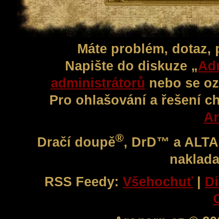
Máte problém, dotaz,
Napište do diskuze „
Adm
administrátorů
nebo se oz
Pro ohlašování a řešení c
Ar
®
Dračí doupě
, DrD™ a ALT
naklada
RSS Feedy:
Všehochuť
|
Di