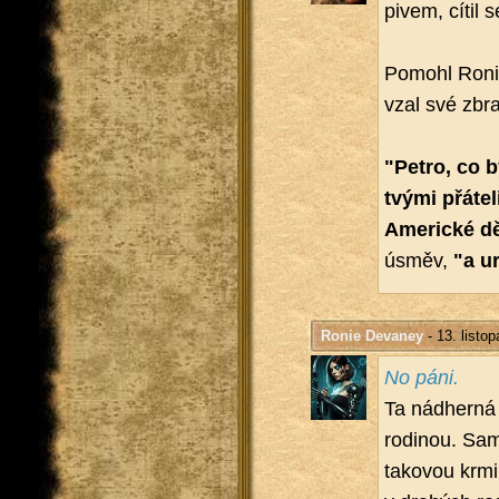
pivem, cítil s
Po­mohl Ronie 
vzal své zbra
"Petro, co b
tvými přá­te­
Ame­ric­ké d
úsměv,
"a ur
Ronie Devaney
- 13. listo
No páni.
Ta nád­her­ná
ro­di­nou. Sa
ta­ko­vou krmi. 