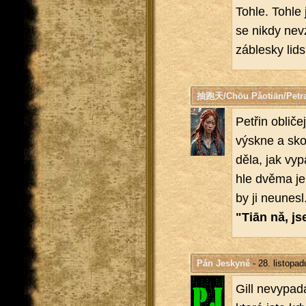
Tohle. Tohle 
se nikdy ne­vz
zábles­ky lid­
抽跑天/Chōu Pǎotiān/Petr
Pet­řin ob­li­č
výsk­ne a sk
dě­la, jak vy­p
hle dvěma je s
by ji ne­u­ne­sl
"Tiān nǎ, js
Pán Jeskyně
- 28. listopa
Gill ne­vy­pa­d