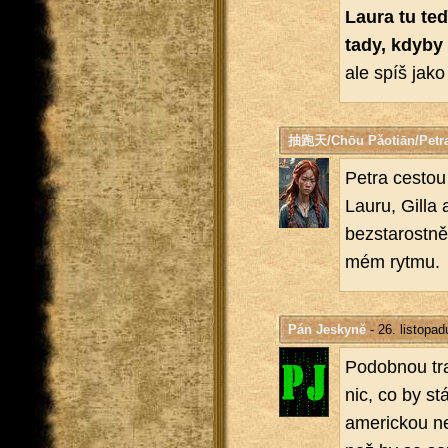
Laura tu teď 
tady, kdyby
ale spíš jako
抽跑天/Chōu Pǎotiān/Petr
Petra ces­tou 
Lauru, Gilla a
bez­sta­rost­n
mém rytmu.
Pán Jeskyně
- 26. listopa
Po­dob­nou tr
nic, co by st
ame­ric­kou ne