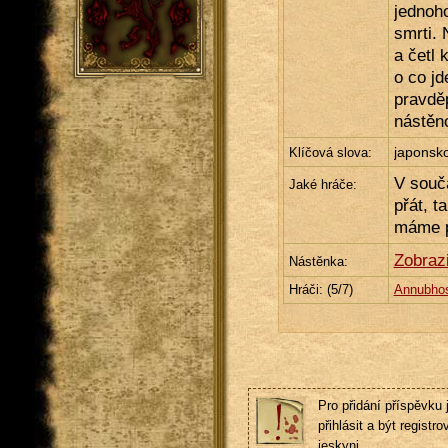
jednoho
smrti.
a četl 
o co jd
pravdě
nástěn
japonsko
Klíčová slova:
V souč
Jaké hráče:
přát, t
máme p
Zobraz
Nástěnka:
Hráči: (
5
/7)
Annubho
Pro přidání příspěvku 
přihlásit a být registro
jeskyni.