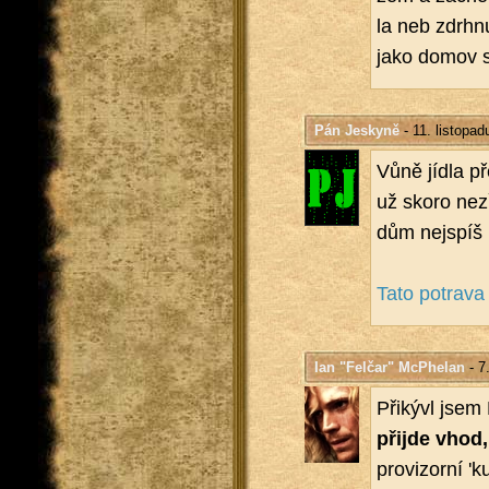
la neb zdrh­nu
jako domov st
Pán Jeskyně
- 11. listopad
Vůně jídla pře
už skoro ne­zř
dům nej­spíš p
Tato po­tra­va
Ian "Felčar" McPhelan
- 7
Při­ký­vl jsem
při­jde vhod
pro­vi­zor­ní '