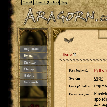
Chat (0)
Uživatelé (1 online)
Skiny
Registrace
Herna
Herna
Diskuze
Články
Python
Pán Jeskyně:
Galerie
ORP
Systém:
Nápověda
Přijím
Nové příhlášky:
Klasick
Popis jeskyně:
společn
Jak boj