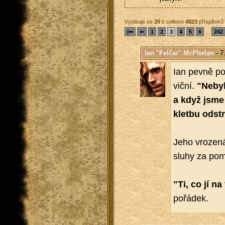
Vypisuje se
20
z celkem
4823
příspěvků
|⇐
⇐
1
2
3
4
5
6
...
242
Ian "Felčar" McPhelan
- 7
Ian pevně po­t
vič­ní.
"Nebyl
a když jsme zj
klet­bu od­stra
Jeho vro­ze­ná
slu­hy za po
"Ti, co jí na 
po­řá­dek.