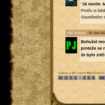
"
Já nevím. M
Pro­třu si lid
Sou­stře­dím s
Pán Jeskyně
- 25. října 20
Bo­hu­žel mo
pro­to­že se ne
že bylo zni­č
Vypisuje se
20
z celkem
4823
příspěvků
|⇐
⇐
1
2
3
4
5
6
...
242