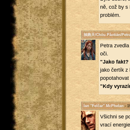
ně, což by s P
pro­blém.
抽跑天/Chōu Pǎotiān/Petr
Petra zved­la 
oči.
"Jako fakt? 
jako čer­tík z
po­po­ta­ho­vat
"Kdy vy­ra­z
Ian "Felčar" McPhelan
- 1
Všich­ni se po­
vrací ener­gi