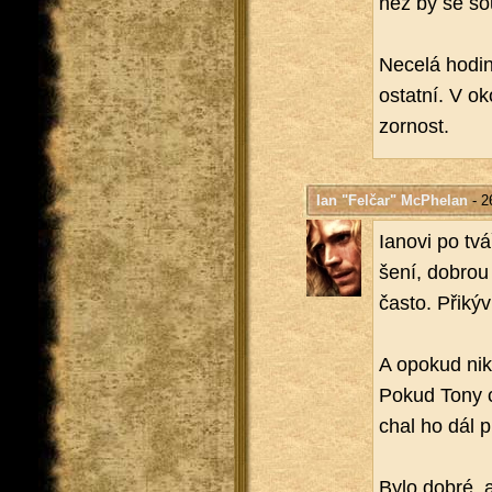
než by se sou­
Ne­ce­lá ho­d
ostat­ní. V o
zor­nost.
Ian "Felčar" McPhelan
- 2
Ia­no­vi po tv
še­ní, dobrou 
často. Při­ký­v
A opo­kud nikd
Pokud Tony cht
chal ho dál p
Bylo dobré, ab