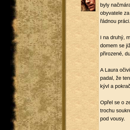
byly na­čmá­ra
oby­va­te­le z
řád­nou práci
I na druhý, my
domem se již n
při­ro­ze­né, du
A Laura oči­vi
pa­dal, že te
ký­vl a po­kra
Opřel se o zeď
tro­chu sou­k
pod vousy.