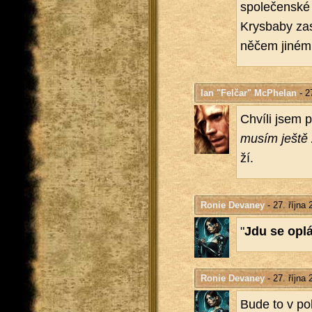
spo­le­čen­ské 
Krysba­by za­s
něčem jiném
Ian "Felčar" McPhelan
- 2
Chví­li jsem 
musím ještě zk
ží.
Ronie Devaney
- 27. října
"
Jdu se oplá
Ronie Devaney
- 27. října
Bude to v po­