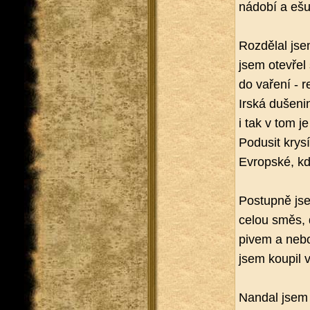
ná­do­bí a ešu
Roz­dě­lal js
jsem ote­vřel
do va­ře­ní - 
Irská du­še­ni­
i tak v tom je 
Po­du­sit kry
Ev­rop­ské, kd
Po­stup­ně jsem
celou směs, 
pivem a nebo d
jsem kou­pil 
Nan­dal jsem 