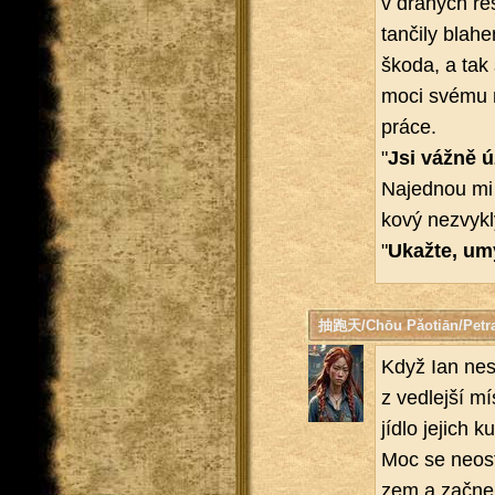
v dra­hých re­
tan­či­ly bla­
škoda, a tak 
mo­ci svému m
práce.
"
Jsi vážně úž
Na­jed­nou mi 
ko­vý ne­zvyk­
"
Ukaž­te, um
抽跑天/Chōu Pǎotiān/Petr
Když Ian nese
z ve­d­lej­ší 
jídlo je­jich ku
Moc se ne­ost
zem a začne s