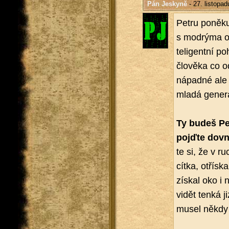
Pán Jeskyně
- 27. listopa
Petru po­ně­ku
s mod­rý­ma oč
te­li­gent­ní p
člo­vě­ka co 
ná­pad­né ale 
mladá ge­ne­ra
Ty budeš Petr
pojď­te dovni
te si, že v ru
cít­ka, otřís­k
zís­kal oko i 
vidět tenká jiz
musel někdy 