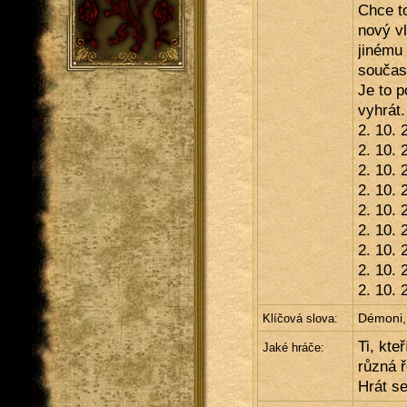
Chce t
nový vl
jinému 
součas
Je to 
vyhrát.
2. 10. 
2. 10.
2. 10.
2. 10.
2. 10.
2. 10.
2. 10.
2. 10.
2. 10.
Démoni, 
Klíčová slova:
Ti, kte
Jaké hráče:
různá ř
Hrát s