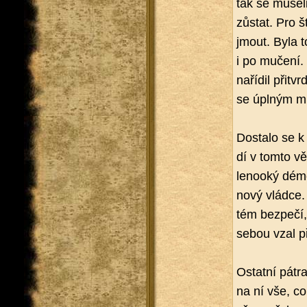
tak se mu­se­l
zů­stat. Pro št
jmout. Byla to
i po mu­če­ní.
na­ří­dil při­t
se úpl­ným ml
Do­sta­lo se k
dí v tomto vě
le­no­o­ký dé
nový vlád­ce.
tém bez­pe­čí,
sebou vzal pří
Ostat­ní pá­t­r
na ní vše, co 