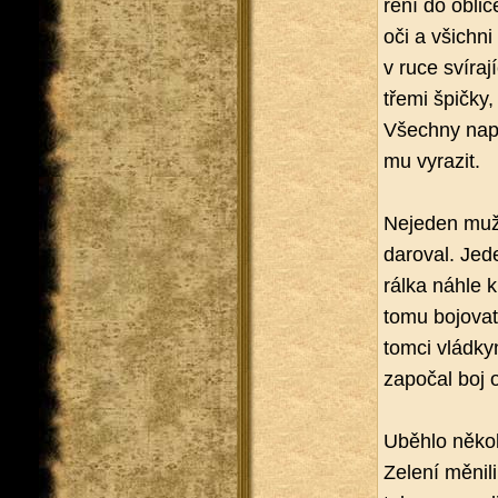
ře­ní do ob­li­
oči a všich­ni 
v ruce sví­ra­j
třemi špič­ky,
Všech­ny napl
mu vy­ra­zit.
Ne­je­den muž
da­ro­val. Jed
rál­ka náhle kle
tomu bo­jo­vat.
tom­ci vlád­ky
za­po­čal boj
Uběh­lo ně­ko­l
Ze­le­ní mě­ni