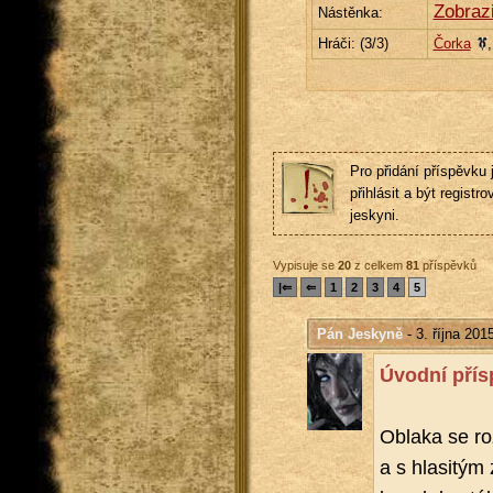
Zobraz
Nástěnka:
Hráči: (
3
/3)
Čorka
Pro přidání příspěvku 
přihlásit a být registro
jeskyni.
Vypisuje se
20
z celkem
81
příspěvků
|⇐
⇐
1
2
3
4
5
Pán Jeskyně
- 3. října 201
Úvod­ní pří­s
Ob­la­ka se ro­
a s hla­si­tým