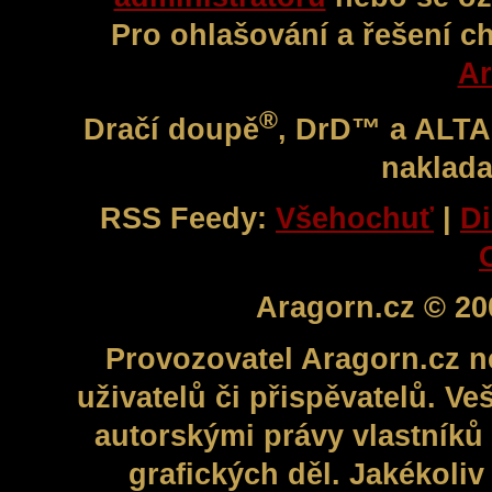
Pro ohlašování a řešení c
Ar
®
Dračí doupě
, DrD™ a ALT
naklada
RSS Feedy:
Všehochuť
|
Di
Aragorn.cz © 20
Provozovatel Aragorn.cz n
uživatelů či přispěvatelů. V
autorskými právy vlastníků 
grafických děl. Jakékoli