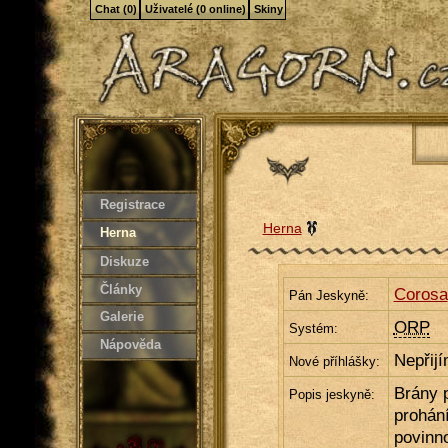
Chat (0)
Uživatelé (0 online)
Skiny
Registrace
Herna
Herna
Diskuze
Články
Corosa
Pán Jeskyně:
Galerie
ORP
Systém:
Nápověda
Nepřij
Nové příhlášky:
Brány 
Popis jeskyně:
prohání
povinno