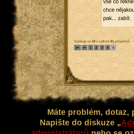
vše co řekne,
chce ně­ja­ko
pak... zabít.
Vypisuje se
20
z celkem
81
příspěvků
|⇐
⇐
1
2
3
4
5
Máte problém, dotaz,
Napište do diskuze „
Adm
administrátorů
nebo se oz