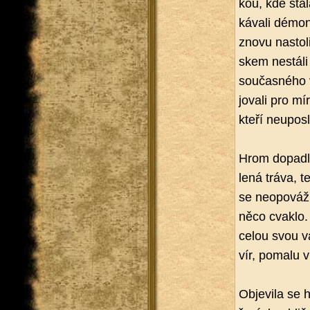
kou, kde stála
ká­va­li dé­mo­
znovu na­sto­l
skem ne­stá­li
sou­čas­né­ho
jo­va­li pro m
kteří ne­u­po­sl
Hrom do­pa­dl
le­ná tráva, 
se ne­o­po­vá­
něco cvaklo. 
celou svou va
vír, po­ma­lu ví
Ob­je­vi­la s