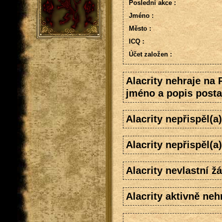
Poslední akce :
Jméno :
Město :
ICQ :
Účet založen :
Alacrity nehraje na
jméno a popis posta
Alacrity nepřispěl(
Alacrity nepřispěl(a
Alacrity nevlastní ž
Alacrity aktivně neh