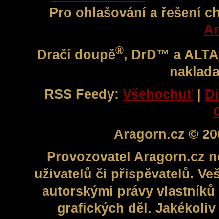
Pro ohlašování a řešení c
Ar
®
Dračí doupě
, DrD™ a ALT
naklada
RSS Feedy:
Všehochuť
|
Di
Aragorn.cz © 20
Provozovatel Aragorn.cz n
uživatelů či přispěvatelů. V
autorskými právy vlastníků 
grafických děl. Jakékoli