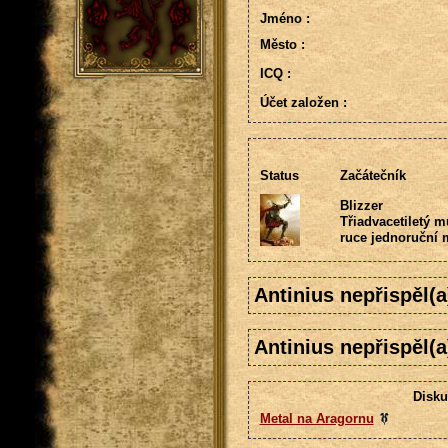
Jméno :
Město :
ICQ :
Účet založen :
Status
Začátečník
Blizzer
Třiadvacetiletý m
ruce jednoruční m
Antinius nepřispěl(
Antinius nepřispěl(
Disku
Metal na Aragornu