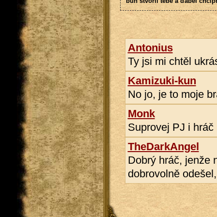
bůh stvořil tebe a ďábel chcíp
Antonius
Ty jsi mi chtěl ukrá
Kamizuki-kun
No jo, je to moje b
Monk
Suprovej PJ i hráč 
TheDarkAngel
Dobrý hráč, jenže 
dobrovolně odešel,