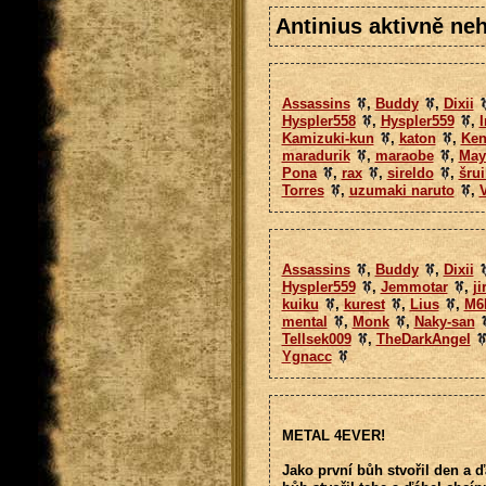
Antinius aktivně neh
Assassins
,
Buddy
,
Dixii
Hyspler558
,
Hyspler559
,
I
Kamizuki-kun
,
katon
,
Ke
maradurik
,
maraobe
,
May
Pona
,
rax
,
sireldo
,
šru
Torres
,
uzumaki naruto
,
Assassins
,
Buddy
,
Dixii
Hyspler559
,
Jemmotar
,
ji
kuiku
,
kurest
,
Lius
,
M6
mental
,
Monk
,
Naky-san
Tellsek009
,
TheDarkAngel
Ygnacc
METAL 4EVER!
Jako první bůh stvořil den a ď