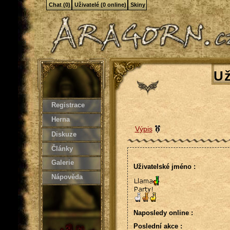
Chat (0)
Uživatelé (0 online)
Skiny
Už
Registrace
Herna
Výpis
Diskuze
Články
Galerie
Uživatelské jméno :
Nápověda
Naposledy online :
Poslední akce :