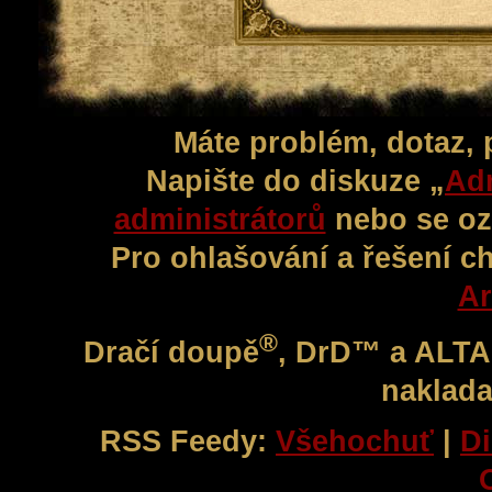
Máte problém, dotaz,
Napište do diskuze „
Adm
administrátorů
nebo se oz
Pro ohlašování a řešení c
Ar
®
Dračí doupě
, DrD™ a ALT
naklada
RSS Feedy:
Všehochuť
|
Di