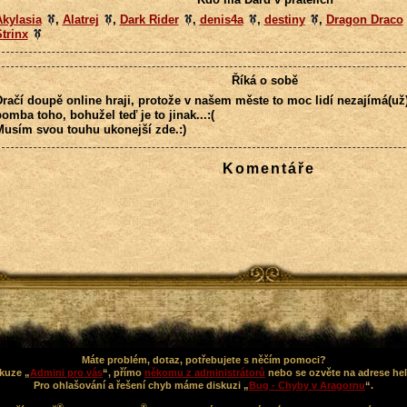
kylasia
,
Alatrej
,
Dark Rider
,
denis4a
,
destiny
,
Dragon Draco
trinx
Říká o sobě
račí doupě online hraji, protože v našem měste to moc lidí nezajímá(už),
omba toho, bohužel teď je to jinak...:(
Musím svou touhu ukonejší zde.:)
Komentáře
Máte problém, dotaz, potřebujete s něčím pomoci?
kuze „
Admini pro vás
“, přímo
někomu z administrátorů
nebo se ozvěte na adrese he
Pro ohlašování a řešení chyb máme diskuzi „
Bug - Chyby v Aragornu
“.