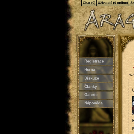
Chat (0)
Uživatelé (0 online)
Sk
Registrace
Herna
Diskuze
Články
U
Galerie
Nápověda
N
P