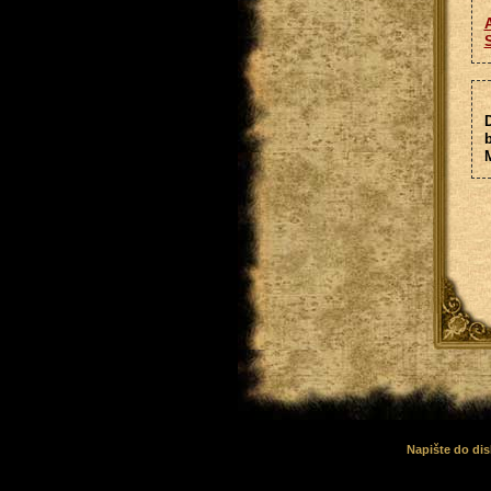
A
S
D
b
Napište do dis