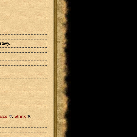
tavy.
alco
,
Strinx
,