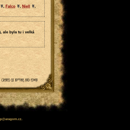
,
Falco
,
Niell
,
 ale byla tu i velká
lp
@
aragorn
.cz
.