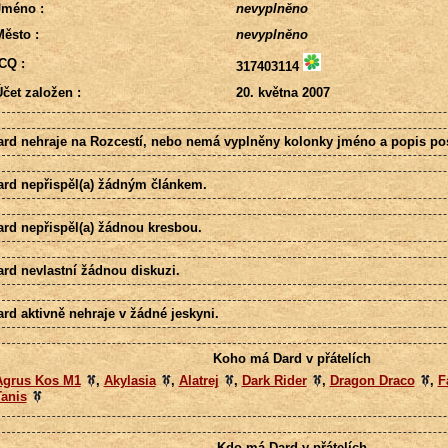
Jméno :
nevyplněno
ěsto :
nevyplněno
CQ :
317403114
čet založen :
20. května 2007
ard nehraje na Rozcestí, nebo nemá vyplněny kolonky jméno a popis pos
ard nepřispěl(a) žádným článkem.
ard nepřispěl(a) žádnou kresbou.
ard nevlastní žádnou diskuzi.
rd aktivně nehraje v žádné jeskyni.
Koho má Dard v přátelích
Agrus Kos M1
,
Akylasia
,
Alatrej
,
Dark Rider
,
Dragon Draco
,
F
Tanis
Kdo má Dard v přátelích