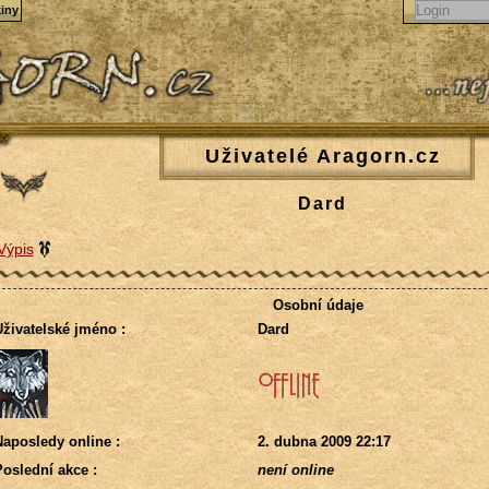
iny
Uživatelé Aragorn.cz
Dard
Výpis
Osobní údaje
živatelské jméno :
Dard
aposledy online :
2. dubna 2009 22:17
oslední akce :
není online