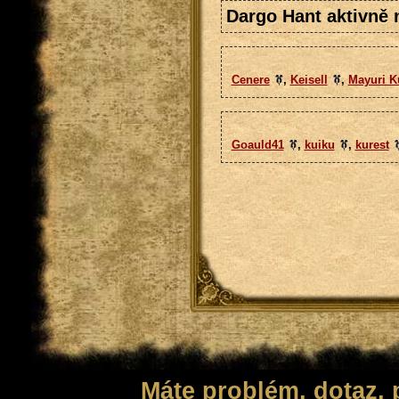
Dargo Hant aktivně n
Cenere
,
Keisell
,
Mayuri K
Goauld41
,
kuiku
,
kurest
Máte problém, dotaz,