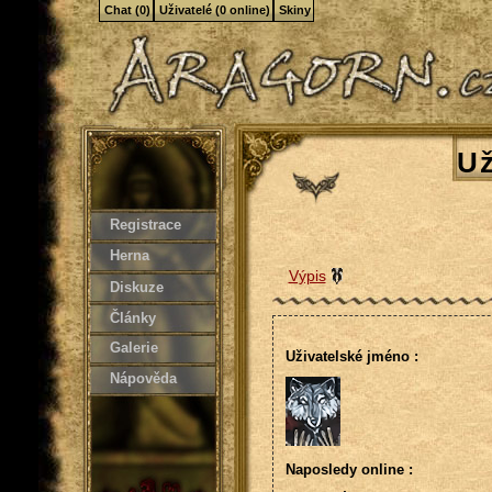
Chat (0)
Uživatelé (0 online)
Skiny
Už
Registrace
Herna
Výpis
Diskuze
Články
Galerie
Uživatelské jméno :
Nápověda
Naposledy online :