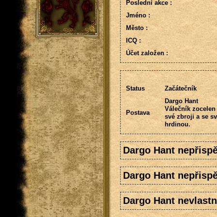
Poslední akce :
Jméno :
Město :
ICQ :
Účet založen :
Status
Začátečník
Dargo Hant
Válečník zocelen 
Postava
své zbroji a se s
hrdinou.
Dargo Hant nepřispě
Dargo Hant nepřispě
Dargo Hant nevlastn