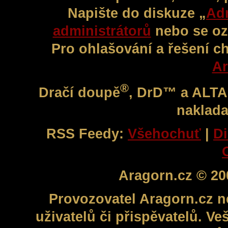
Napište do diskuze „
Adm
administrátorů
nebo se oz
Pro ohlašování a řešení c
Ar
®
Dračí doupě
, DrD™ a ALT
naklada
RSS Feedy:
Všehochuť
|
Di
Aragorn.cz © 20
Provozovatel Aragorn.cz n
uživatelů či přispěvatelů. V