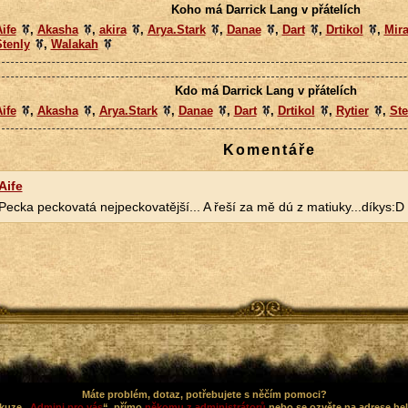
Koho má Darrick Lang v přátelích
ife
,
Akasha
,
akira
,
Arya.Stark
,
Danae
,
Dart
,
Drtikol
,
Mira
tenly
,
Walakah
Kdo má Darrick Lang v přátelích
ife
,
Akasha
,
Arya.Stark
,
Danae
,
Dart
,
Drtikol
,
Rytier
,
Ste
Komentáře
Aife
Pecka peckovatá nejpeckovatější... A řeší za mě dú z matiuky...díkys:D
Máte problém, dotaz, potřebujete s něčím pomoci?
kuze „
Admini pro vás
“, přímo
někomu z administrátorů
nebo se ozvěte na adrese he