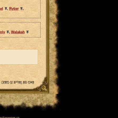
el
,
Rytier
,
nly
,
Walakah
lp
@
aragorn
.cz
.