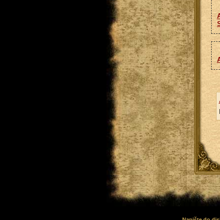
A
S
A
Napište do dis