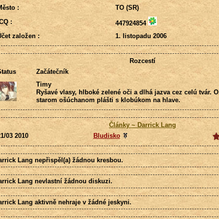
ěsto :
TO (SR)
CQ :
447924854
čet založen :
1. listopadu 2006
Rozcestí
tatus
Začátečník
Timy
Ryšavé vlasy, hlboké zelené oči a dlhá jazva cez celú tvár. 
starom ošúchanom plášti s klobúkom na hlave.
Články ~ Darrick Lang
1/03 2010
Bludisko
arrick Lang nepřispěl(a) žádnou kresbou.
arrick Lang nevlastní žádnou diskuzi.
rrick Lang aktivně nehraje v žádné jeskyni.