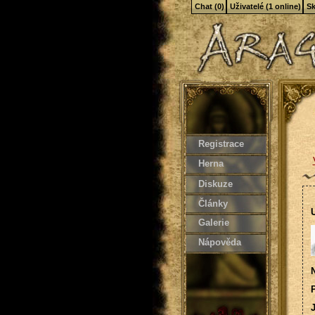
Chat (0)
Uživatelé (1 online)
Sk
Registrace
Herna
Diskuze
Články
U
Galerie
Nápověda
N
P