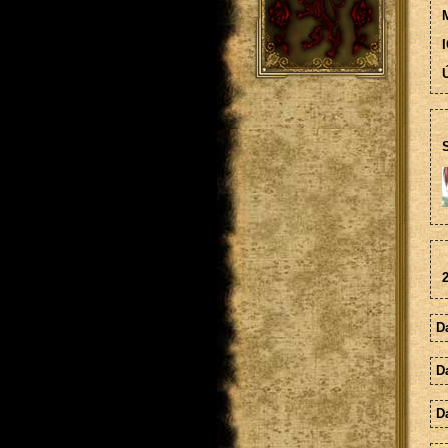
M
I
Ú
S
2
D
D
Da