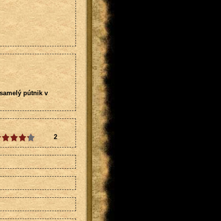
Osamelý pútnik v
2