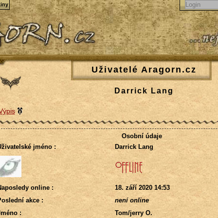
iny
Uživatelé Aragorn.cz
Darrick Lang
Výpis
Osobní údaje
živatelské jméno :
Darrick Lang
aposledy online :
18. září 2020 14:53
oslední akce :
není online
Jméno :
Tom/jerry O.